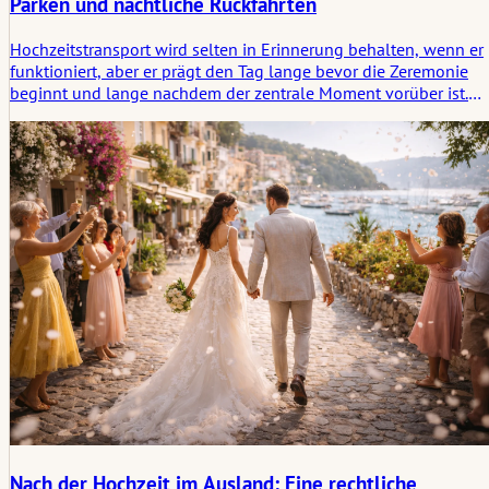
Parken und nächtliche Rückfahrten
Hochzeitstransport wird selten in Erinnerung behalten, wenn er
funktioniert, aber er prägt den Tag lange bevor die Zeremonie
beginnt und lange nachdem der zentrale Moment vorüber ist.
Dieser Artikel beleuchtet, was noch rund um Ankünfte, Transfers
Parken und Rückfahrten in der Nacht geplant werden muss, und
warum Bewegung und Wartezeiten enger zusammengehören, al
viele Paare erwarten.
Nach der Hochzeit im Ausland: Eine rechtliche