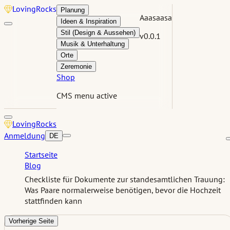
Loving
Rocks
Planung
Aaasaasa
Ideen & Inspiration
Stil (Design & Aussehen)
v0.0.1
Musik & Unterhaltung
Orte
Zeremonie
Shop
CMS menu active
Loving
Rocks
Anmeldung
DE
Startseite
Blog
Checkliste für Dokumente zur standesamtlichen Trauung:
Was Paare normalerweise benötigen, bevor die Hochzeit
stattfinden kann
Vorherige Seite