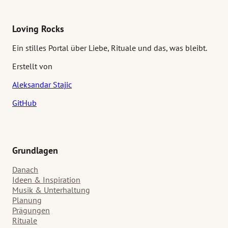
beantwortet. Notizen, die während solcher Besuche gemacht
werden, fallen oft ungleichmäßig aus. Manche Dinge erscheine
vor Ort offensichtlich und geraten später in Vergessenheit. Eine
Loving Rocks
Checkliste hilft, den Besuch zu strukturieren, damit kleine, aber
relevante Beobachtungen nicht verloren gehen.
Ein stilles Portal über Liebe, Rituale und das, was bleibt.
Erstellt von
Aleksandar Stajic
GitHub
Grundlagen
Danach
Ideen & Inspiration
Musik & Unterhaltung
Planung
Prägungen
Rituale