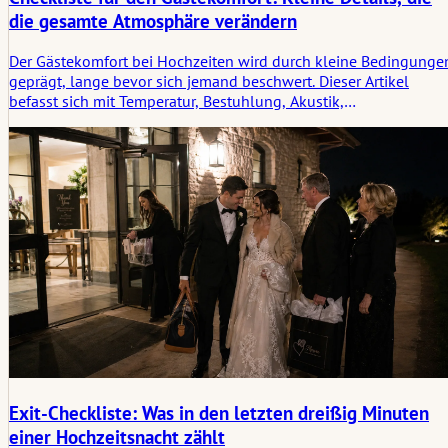
die gesamte Atmosphäre verändern
Der Gästekomfort bei Hochzeiten wird durch kleine Bedingunge
geprägt, lange bevor sich jemand beschwert. Dieser Artikel
befasst sich mit Temperatur, Bestuhlung, Akustik,
Wartebereichen, Zugang und ruhigen Rückzugsorten, die
verändern, wie sich der gesamte Raum anfühlt.
Exit-Checkliste: Was in den letzten dreißig Minuten
einer Hochzeitsnacht zählt