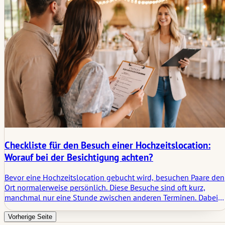
Checkliste für den Besuch einer Hochzeitslocation:
Worauf bei der Besichtigung achten?
Bevor eine Hochzeitslocation gebucht wird, besuchen Paare den
Ort normalerweise persönlich. Diese Besuche sind oft kurz,
manchmal nur eine Stunde zwischen anderen Terminen. Dabei
tauchen viele praktische Details auf: Entfernungen, Beleuchtung
Akustik, Raumfluss, die Art und Weise, wie das Personal Fragen
Vorherige Seite