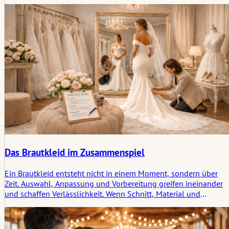
Bestand in der Welt geben, während die Geschichte in dem
stilleren Raum beginnt, den kein Formular vollständig
beschreiben kann.
Das Brautkleid im Zusammenspiel
Ein Brautkleid entsteht nicht in einem Moment, sondern über
Zeit. Auswahl, Anpassung und Vorbereitung greifen ineinander
und schaffen Verlässlichkeit. Wenn Schnitt, Material und
Bewegung zusammenpassen, begleitet das Kleid den Tag
unauffällig und trägt zur Ruhe und Präsenz der Braut bei.