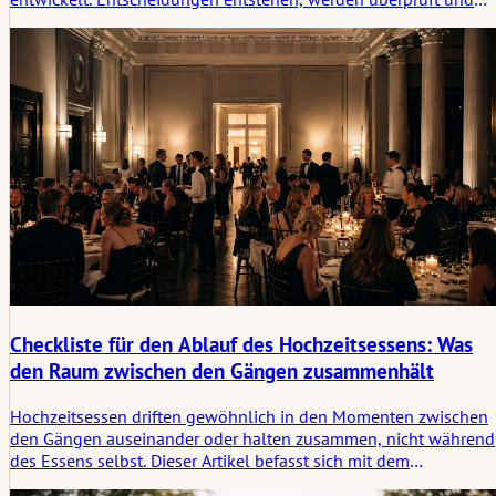
rücken wieder in den Hintergrund. Die Übersicht gibt Halt, ohne
zu lenken, und unterstützt dabei, den eigenen Weg klarer zu
sehen.
Checkliste für den Ablauf des Hochzeitsessens: Was
den Raum zwischen den Gängen zusammenhält
Hochzeitsessen driften gewöhnlich in den Momenten zwischen
den Gängen auseinander oder halten zusammen, nicht während
des Essens selbst. Dieser Artikel befasst sich mit dem
Servicerhythmus, der Gästebewegung, Musik, Reden und den