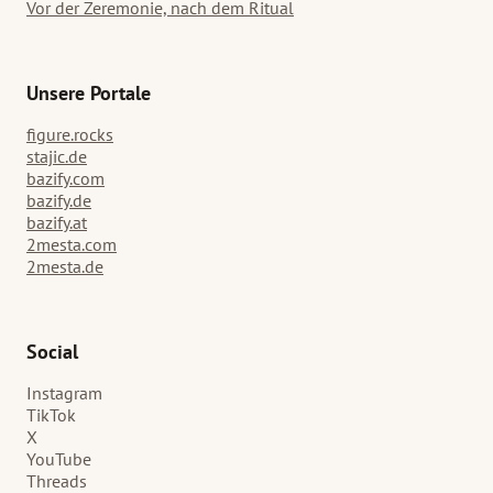
Vor der Zeremonie, nach dem Ritual
Unsere Portale
figure.rocks
stajic.de
bazify.com
bazify.de
bazify.at
2mesta.com
2mesta.de
Social
Instagram
TikTok
X
YouTube
Threads