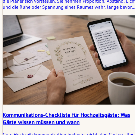
die Planer sich vorstellen. Sie nehmen Proportion, Abstand, Lich
und die Ruhe oder Spannung eines Raumes wahr, lange bevor
sie eine Blume oder einen Stoff benennen. Deshalb bietet die
visuelle Intelligenz von Luxusautos eine unerwartet nützliche
Perspektive: Beide setzen auf Linie, Zurückhaltung, souveränen
Materialeinsatz und die Kraft einer bewusst gesetzten Pause.
Kommunikations-Checkliste für Hochzeitsgäste: Was
Gäste wissen müssen und wann
Gute Hochzeitskommunikation bedeutet nicht, den Gästen alles