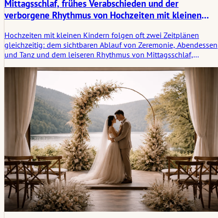
Mittagsschlaf, frühes Verabschieden und der
verborgene Rhythmus von Hochzeiten mit kleinen
Kindern
Hochzeiten mit kleinen Kindern folgen oft zwei Zeitplänen
gleichzeitig: dem sichtbaren Ablauf von Zeremonie, Abendessen
und Tanz und dem leiseren Rhythmus von Mittagsschlaf,
Müdigkeit, Trost und frühem Aufbruch. Dieser Artikel befasst sic
damit, wie diese verborgenen Verschiebungen den Tag auf
praktische und emotionale Weise prägen.