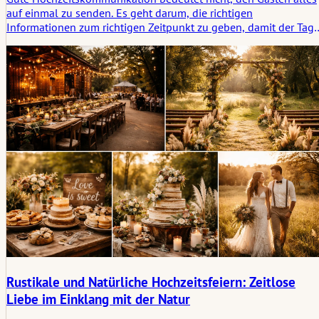
auf einmal zu senden. Es geht darum, die richtigen
Informationen zum richtigen Zeitpunkt zu geben, damit der Tag
klar und übersichtlich bleibt, ohne überladen zu wirken. Dieser
Artikel beleuchtet, was Gäste tatsächlich wissen müssen, wann
sie es wissen müssen und warum Schweigen immer noch seine
Platz in der Hochzeitsplanung hat.
Rustikale und Natürliche Hochzeitsfeiern: Zeitlose
Liebe im Einklang mit der Natur