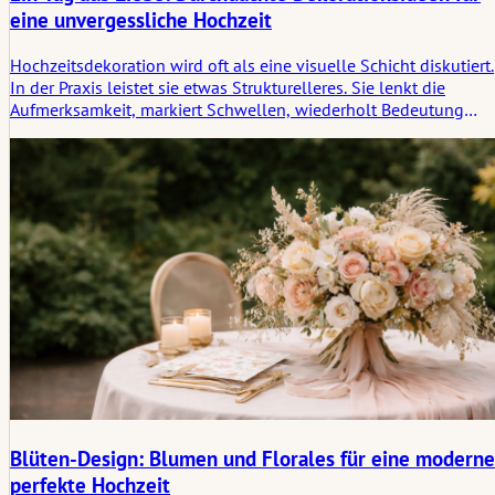
eine unvergessliche Hochzeit
Hochzeitsdekoration wird oft als eine visuelle Schicht diskutiert.
In der Praxis leistet sie etwas Strukturelleres. Sie lenkt die
Aufmerksamkeit, markiert Schwellen, wiederholt Bedeutung
durch Materialien und hilft einem Raum, sich gehalten zu fühle
anstatt bloß gestylt zu sein. Dieser Artikel betrachtet durchdacht
Dekorationsideen durch die leisere Logik des Rituals.
Blüten-Design: Blumen und Florales für eine moderne
perfekte Hochzeit