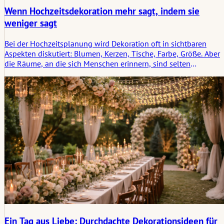
Wenn Hochzeitsdekoration mehr sagt, indem sie
weniger sagt
Bei der Hochzeitsplanung wird Dekoration oft in sichtbaren
Aspekten diskutiert: Blumen, Kerzen, Tische, Farbe, Größe. Aber
die Räume, an die sich Menschen erinnern, sind selten
unvergesslich, weil sie mit Ideen überladen waren. Sie bleiben
uns in Erinnerung, weil der Raum wusste, wann er innehalten
sollte. Ein Traubogen, der Raum zum Atmen lässt, ein Tisch, der
nur das Wesentliche trägt, ein fast leer gelassener Durchgang,
sodass die Menschen, die sich hindurchbewegen, zum
Mittelpunkt werden: diese Entscheidungen tun mehr als nur
dekorieren. Sie geben eine emotionale Richtung vor durch
Hochzeitsdekoration, die sich durchdacht anfühlt, anstatt
inszeniert.
Ein Tag aus Liebe: Durchdachte Dekorationsideen für