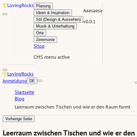
Loving
Rocks
Planung
Aaasaasa
Ideen & Inspiration
Stil (Design & Aussehen)
v0.0.1
Musik & Unterhaltung
Orte
Zeremonie
Shop
CMS menu active
Loving
Rocks
Anmeldung
DE
Startseite
Blog
Leerraum zwischen Tischen und wie er den Raum formt
Vorherige Seite
Leerraum zwischen Tischen und wie er den