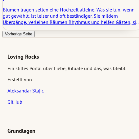
Blumen tragen selten eine Hochzeit alleine. Was sie tun, wenn
gut gewählt, ist leiser und oft beständiger. Sie mildern
Übergänge, verleihen Räumen Rhythmus und helfen Gästen, sic
zu orientieren, ohne dass ihnen jemals gesagt werden muss,
wohin sie schauen sollen. Dieser Artikel betrachtet
Vorherige Seite
Hochzeitsblumen unter dem Aspekt von Atmosphäre,
Zurückhaltung und der stillen Struktur, die sie im Laufe des
Tages schaffen.
Loving Rocks
Ein stilles Portal über Liebe, Rituale und das, was bleibt.
Erstellt von
Aleksandar Stajic
GitHub
Grundlagen