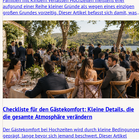
Familien mit Kindern verlassen Hochzeiten meistens eher
aufgrund einer Reihe kleiner Gründe als wegen eines einzigen
großen Grundes vorzeitig. Dieser Artikel befasst sich damit, was
ihnen hilft, länger und entspannter zu bleiben – vom Timing de
Essens und Rückzugsorten bis hin zu ruhigeren Übergängen un
dem einfachen Bedürfnis nach Entlastung.
Checkliste für den Gästekomfort: Kleine Details, die
die gesamte Atmosphäre verändern
Der Gästekomfort bei Hochzeiten wird durch kleine Bedingunge
geprägt, lange bevor sich jemand beschwert. Dieser Artikel