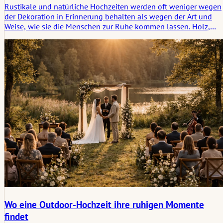
Rustikale und natürliche Hochzeiten werden oft weniger wegen
der Dekoration in Erinnerung behalten als wegen der Art und
Weise, wie sie die Menschen zur Ruhe kommen lassen. Holz,
Luft, Gras, unebener Boden, sanftes Licht und langsamere
Bewegungen erzeugen eine Art Ruhe, die sich von Anfang an fas
vertraut anfühlt. Dieser Artikel untersucht, wie rustikale
Hochzeitskulissen die Atmosphäre durch Einfachheit,
Materialehrlichkeit und die stille Logik des Ortes prägen.
Wo eine Outdoor-Hochzeit ihre ruhigen Momente
findet