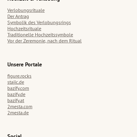
Verlobungsrituale
Der Antrag
Symbolik des Verlobungsrings
Hochzeitsrituale
Traditionelle Hochzeitssymbole
Vor der Zeremonie, nach dem Ritual
Unsere Portale
figure.rocks
stajic.de
bazify.com
bazify.de
bazify.at
2mesta.com
2mesta.de
Social