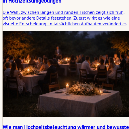
in Hochzeitsumgebungen
Die Wahl zwischen langen und runden Tischen zeigt sich früh,
oft bevor andere Details feststehen. Zuerst wirkt es wie eine
visuelle Entscheidung. In tatsächlichen Aufbauten verändert es,
wie sich der Raum einpendelt, sobald die Leute Platz nehmen.
Nicht dramatisch, aber genug, um es nach kurzer Zeit zu
bemerken.
Wie man Hochzeitsbeleuchtung wärmer und bewusste