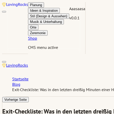
Loving
Rocks
Planung
Aaasaasa
Ideen & Inspiration
Stil (Design & Aussehen)
v0.0.1
Musik & Unterhaltung
Orte
Zeremonie
Shop
CMS menu active
Loving
Rocks
Startseite
Blog
Exit-Checkliste: Was in den letzten dreißig Minuten einer 
Vorherige Seite
Exit-Checkliste: Was in den letzten dreißig