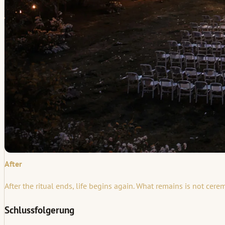
After
After the ritual ends, life begins again. What remains is not ce
Schlussfolgerung