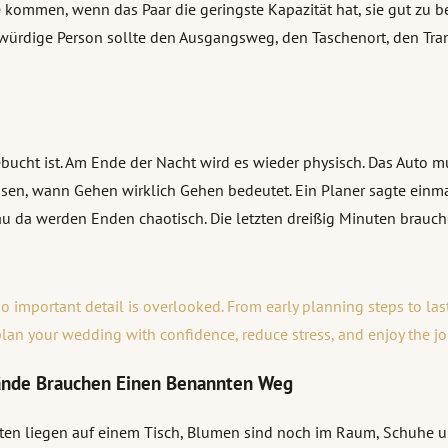
 kommen, wenn das Paar die geringste Kapazität hat, sie gut zu b
nswürdige Person sollte den Ausgangsweg, den Taschenort, den Tra
 gebucht ist. Am Ende der Nacht wird es wieder physisch. Das Auto 
sen, wann Gehen wirklich Gehen bedeutet. Ein Planer sagte einma
enau da werden Enden chaotisch. Die letzten dreißig Minuten brauc
 important detail is overlooked. From early planning steps to las
plan your wedding with confidence, reduce stress, and enjoy the jo
ände Brauchen Einen Benannten Weg
Karten liegen auf einem Tisch, Blumen sind noch im Raum, Schuhe 