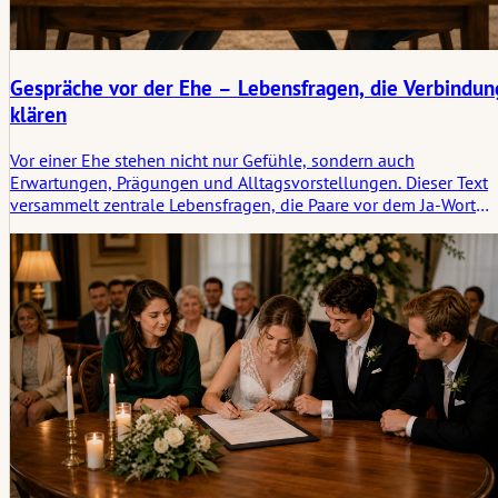
Gespräche vor der Ehe – Lebensfragen, die Verbindun
klären
Vor einer Ehe stehen nicht nur Gefühle, sondern auch
Erwartungen, Prägungen und Alltagsvorstellungen. Dieser Text
versammelt zentrale Lebensfragen, die Paare vor dem Ja-Wort
miteinander klären sollten: zu Geld, Familie, Kindern, Konflikten
Aufgabenverteilung und persönlichen Werten. Aus
Beobachtungen gewachsen, sachlich betrachtet und nah am
gelebten Alltag. Gespräche, die Unterschiede sichtbar machen –
und dadurch Verbindung stärken.