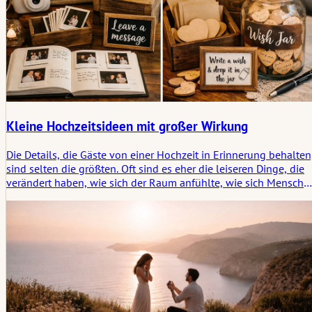
Kleine Hochzeitsideen mit großer Wirkung
Die Details, die Gäste von einer Hochzeit in Erinnerung behalten
sind selten die größten. Oft sind es eher die leiseren Dinge, die
verändert haben, wie sich der Raum anfühlte, wie sich Mensche
bewegten oder wie die Teilnahme natürlich wurde, ohne
gesteuert zu werden. Dieser Artikel beleuchtet kleine
Hochzeitsideen, die eine größere Spur hinterlassen, weil sie wie
subtile Rituale innerhalb des Tages wirken.