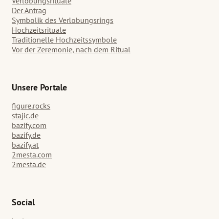
Verlobungsrituale
Der Antrag
Symbolik des Verlobungsrings
Hochzeitsrituale
Traditionelle Hochzeitssymbole
Vor der Zeremonie, nach dem Ritual
Unsere Portale
figure.rocks
stajic.de
bazify.com
bazify.de
bazify.at
2mesta.com
2mesta.de
Social