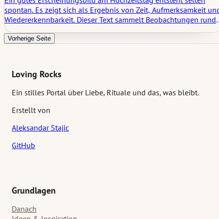
spontan. Es zeigt sich als Ergebnis von Zeit, Aufmerksamkeit un
Wiedererkennbarkeit. Dieser Text sammelt Beobachtungen rund
um Braut und Bräutigam, ohne Idealbilder oder Anleitungen. Es
geht um Haut, Haare und Haltung, um Vorbereitung statt
Vorherige Seite
Veränderung. Und um das, was bleibt, wenn nichts erklärt
werden muss.
Loving Rocks
Ein stilles Portal über Liebe, Rituale und das, was bleibt.
Erstellt von
Aleksandar Stajic
GitHub
Grundlagen
Danach
Ideen & Inspiration