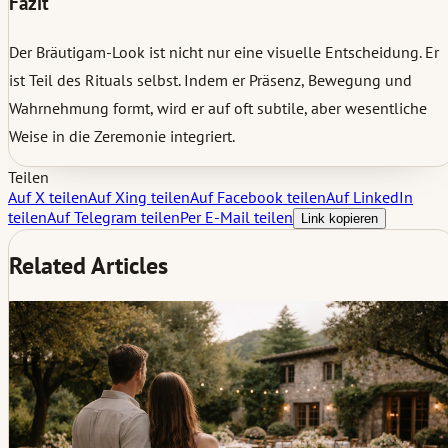
Fazit
Der Bräutigam-Look ist nicht nur eine visuelle Entscheidung. Er
ist Teil des Rituals selbst. Indem er Präsenz, Bewegung und
Wahrnehmung formt, wird er auf oft subtile, aber wesentliche
Weise in die Zeremonie integriert.
Teilen
Auf X teilen
Auf Xing teilen
Auf Facebook teilen
Auf LinkedIn
teilen
Auf Telegram teilen
Per E-Mail teilen
Link kopieren
Related Articles