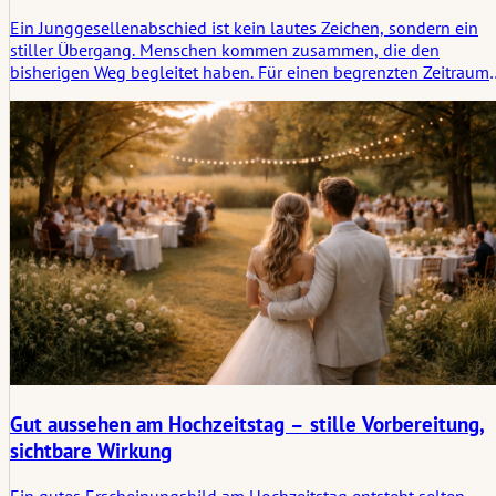
Ein Junggesellenabschied ist kein lautes Zeichen, sondern ein
stiller Übergang. Menschen kommen zusammen, die den
bisherigen Weg begleitet haben. Für einen begrenzten Zeitraum
steht nichts an außer gemeinsamer Zeit. Planung gibt Halt,
Offenheit schafft Raum. Ob für Männer oder Frauen:
Entscheidend ist, dass der Anlass zum Menschen passt. Dann
entsteht etwas Eigenes. Unaufgeregt. Tragfähig.
Gut aussehen am Hochzeitstag – stille Vorbereitung,
sichtbare Wirkung
Ein gutes Erscheinungsbild am Hochzeitstag entsteht selten