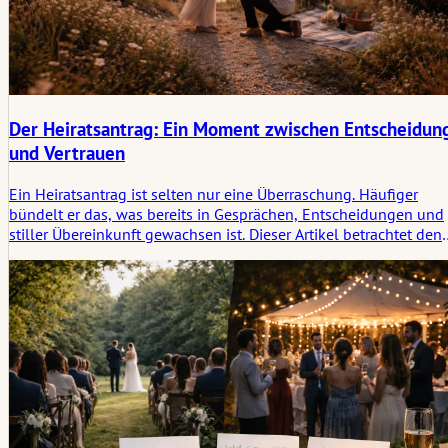
Der Heiratsantrag: Ein Moment zwischen Entscheidun
und Vertrauen
Ein Heiratsantrag ist selten nur eine Überraschung. Häufiger
bündelt er das, was bereits in Gesprächen, Entscheidungen und
stiller Übereinkunft gewachsen ist. Dieser Artikel betrachtet den
Antrag als eine sichtbare Schwelle zwischen Entscheidung und
Vertrauen, während er nah an der gelebten Erfahrung, der
Ringwahl, der Geste, dem Timing und der offenen Realität
dessen bleibt, was folgen mag.