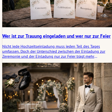
Wer ist zur Trauung eingeladen und wer nur zur Feier
Nicht jede Hochzeitseinladung muss jeden Teil des Tages
umfassen. Doch der Unterschied zwischen der Einladung zur
Zeremonie und der Einladung nur zur Feier trägt mehr
Bedeutung, als viele Paare zunächst annehmen. Dieser Artikel
beleuchtet, wie man diese Unterscheidung klar, würdevoll und
auf eine Weise trifft, die sowohl dem rituellen Gewicht der
Zeremonie als auch der sozialen Realität der Feier gerecht wird.