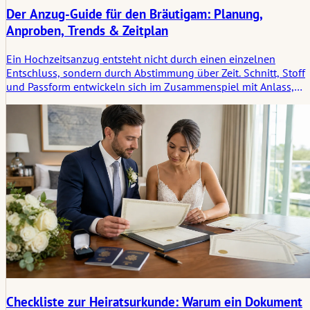
Der Anzug-Guide für den Bräutigam: Planung,
Anproben, Trends & Zeitplan
Ein Hochzeitsanzug entsteht nicht durch einen einzelnen
Entschluss, sondern durch Abstimmung über Zeit. Schnitt, Stoff
und Passform entwickeln sich im Zusammenspiel mit Anlass,
Bewegung und Persönlichkeit. Wenn diese Elemente
zusammenfinden, begleitet der Anzug den Tag unauffällig und
lässt Raum für Präsenz.
Checkliste zur Heiratsurkunde: Warum ein Dokument