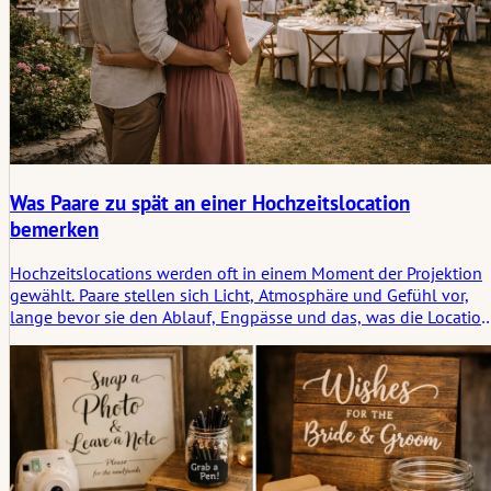
Was Paare zu spät an einer Hochzeitslocation
bemerken
Hochzeitslocations werden oft in einem Moment der Projektion
gewählt. Paare stellen sich Licht, Atmosphäre und Gefühl vor,
lange bevor sie den Ablauf, Engpässe und das, was die Location
tatsächlich vom Tag verlangt, verstehen. Dieser Artikel
beleuchtet, was Paare oft zu spät an einer Location bemerken,
und warum Erwartung und Realität früher beginnen, sich zu
trennen, als die meisten Leute denken.