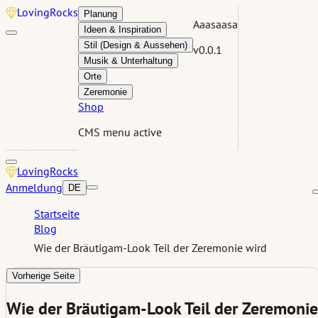
Loving
Rocks
Planung
Aaasaasa
Ideen & Inspiration
Stil (Design & Aussehen)
v0.0.1
Musik & Unterhaltung
Orte
Zeremonie
Shop
CMS menu active
Loving
Rocks
Anmeldung
DE
Startseite
Blog
Wie der Bräutigam-Look Teil der Zeremonie wird
Vorherige Seite
Wie der Bräutigam-Look Teil der Zeremonie