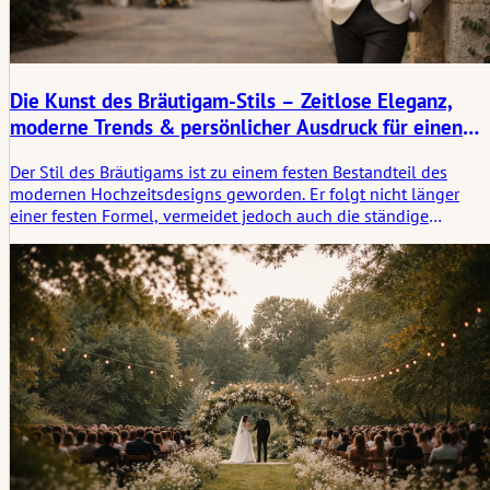
Die Kunst des Bräutigam-Stils – Zeitlose Eleganz,
moderne Trends & persönlicher Ausdruck für einen
unvergesslichen Hochzeitstag
Der Stil des Bräutigams ist zu einem festen Bestandteil des
modernen Hochzeitsdesigns geworden. Er folgt nicht länger
einer festen Formel, vermeidet jedoch auch die ständige
Neuerfindung. Dieser Artikel betrachtet den Stil des Bräutigams
als eine Form visueller Präsenz, die durch Passform, Material,
Kontext und die rituelle Struktur des Hochzeitstages geprägt ist.