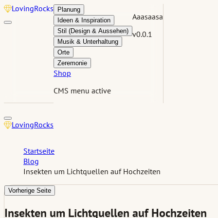
Loving
Rocks
Planung
Aaasaasa
Ideen & Inspiration
Stil (Design & Aussehen)
v0.0.1
Musik & Unterhaltung
Orte
Zeremonie
Shop
CMS menu active
Loving
Rocks
Startseite
Blog
Insekten um Lichtquellen auf Hochzeiten
Vorherige Seite
Insekten um Lichtquellen auf Hochzeiten