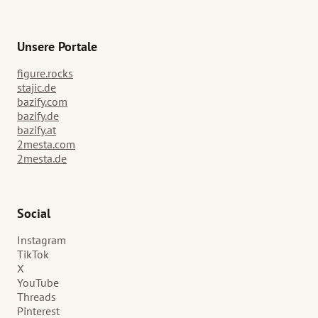
Unsere Portale
figure.rocks
stajic.de
bazify.com
bazify.de
bazify.at
2mesta.com
2mesta.de
Social
Instagram
TikTok
X
YouTube
Threads
Pinterest