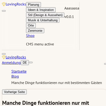
Loving
Rocks
Planung
Aaasaasa
Ideen & Inspiration
Stil (Design & Aussehen)
v0.0.1
Musik & Unterhaltung
Orte
Zeremonie
Shop
CMS menu active
Loving
Rocks
Anmeldung
DE
Startseite
Blog
Manche Dinge funktionieren nur mit bestimmten Gästen
Vorherige Seite
Manche Dinge funktionieren nur mit