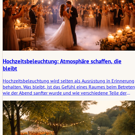
Hochzeitsbeleuchtung: Atmosphäre schaffen, die
bleibt
Hochzeitsbeleuchtung wird selten als Ausrüstung in Erinnerung
behalten. Was bleibt, ist das Gefühl eines Raumes beim Betreten
wie der Abend sanfter wurde und wie verschiedene Teile der
Feier ohne sichtbare Anstrengung zusammenzugehören
schienen. Dieser Artikel betrachtet Hochzeitsbeleuchtung als ei
stille Struktur, die Atmosphäre formt und einen bleibenden
Eindruck hinterlässt.