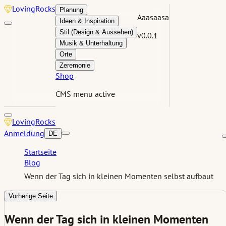
Loving
Rocks
Planung
Aaasaasa
Ideen & Inspiration
Stil (Design & Aussehen)
v0.0.1
Musik & Unterhaltung
Orte
Zeremonie
Shop
CMS menu active
Loving
Rocks
Anmeldung
DE
Startseite
Blog
Wenn der Tag sich in kleinen Momenten selbst aufbaut
Vorherige Seite
Wenn der Tag sich in kleinen Momenten