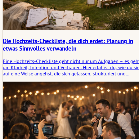
Die Hochzeits-Checkliste, die dich erdet: Planung in
etwas Sinnvolles verwandeln
Eine Hochzeits-Checkliste geht nicht nur um Aufgaben – es geh
um Klarheit, Intention und Vertrauen. Hier erfährst du, wie du si
auf eine Weise angehst, die sich gelassen, strukturiert und
wirklich zu dir passend anfühlt.