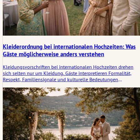
Kleiderordnung bei internationalen Hochzeiten: Was
Gäste möglicherweise anders verstehen
Kleidungsvorschriften bei internationalen Hochzeiten drehen
sich selten nur um Kleidung. Gäste interpretieren Formalität,
Respekt, Familiensignale und kulturelle Bedeutungen
unterschiedlich. Dieser Artikel beleuchtet, wie Kleidung in
verschiedenen Kontexten verstanden wird und warum etwas, da
für einen Gast offensichtlich erscheint, für einen anderen unklar
wirken kann.