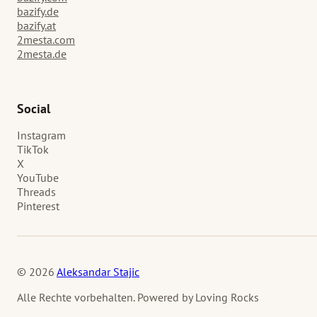
bazify.de
bazify.at
2mesta.com
2mesta.de
Social
Instagram
TikTok
X
YouTube
Threads
Pinterest
© 2026
Aleksandar Stajic
Alle Rechte vorbehalten. Powered by Loving Rocks