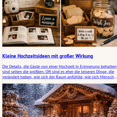
Kleine Hochzeitsideen mit großer Wirkung
Die Details, die Gäste von einer Hochzeit in Erinnerung behalten
sind selten die größten. Oft sind es eher die leiseren Dinge, die
verändert haben, wie sich der Raum anfühlte, wie sich Mensche
bewegten oder wie die Teilnahme natürlich wurde, ohne
gesteuert zu werden. Dieser Artikel beleuchtet kleine
Hochzeitsideen, die eine größere Spur hinterlassen, weil sie wie
subtile Rituale innerhalb des Tages wirken.