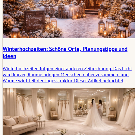
Winterhochzeiten: Schöne Orte, Planungstipps und
Ideen
Winterhochzeiten folgen einer anderen Zeitrechnung. Das Licht
wird kürzer, Räume bringen Menschen näher zusammen, und
Wärme wird Teil der Tagesstruktur. Dieser Artikel betrachtet
Winterhochzeiten nicht nur als saisonalen Stil, sondern als eine
Form der Feier, geprägt von Atmosphäre, Geborgenheit und der
emotionalen Spur, die eine Winterkulisse hinterlässt.