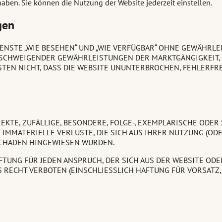
aben. Sie können die Nutzung der Website jederzeit einstellen.
gen
IENSTE „WIE BESEHEN“ UND „WIE VERFÜGBAR“ OHNE GEWÄHRLE
ILLSCHWEIGENDER GEWÄHRLEISTUNGEN DER MARKTGÄNGIGKEIT
TEN NICHT, DASS DIE WEBSITE UNUNTERBROCHEN, FEHLERFRE
IREKTE, ZUFÄLLIGE, BESONDERE, FOLGE-, EXEMPLARISCHE O
IMMATERIELLE VERLUSTE, DIE SICH AUS IHRER NUTZUNG (OD
SCHÄDEN HINGEWIESEN WURDEN.
UNG FÜR JEDEN ANSPRUCH, DER SICH AUS DER WEBSITE ODER D
 RECHT VERBOTEN (EINSCHLIESSLICH HAFTUNG FÜR VORSATZ,