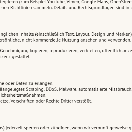
ntegrieren (zum Beispiel YouTube, Vimeo, Google Maps, OpenStreet
enen Richtlinien sammeln. Details und Rechtsgrundlagen sind in 
ünglichen Inhalte (einschließlich Text, Layout, Design und Marken
persönliche, nicht-kommerzielle Nutzung ansehen und verwenden, 
 Genehmigung kopieren, reproduzieren, verbreiten, öffentlich anze
izenz gestattet.
me oder Daten zu erlangen.
roßangelegtes Scraping, DDoS, Malware, automatisierte Missbrauch
Sicherheitsmaßnahmen.
tze, Vorschriften oder Rechte Dritter verstößt.
os) jederzeit sperren oder kündigen, wenn wir vernünftigerweise