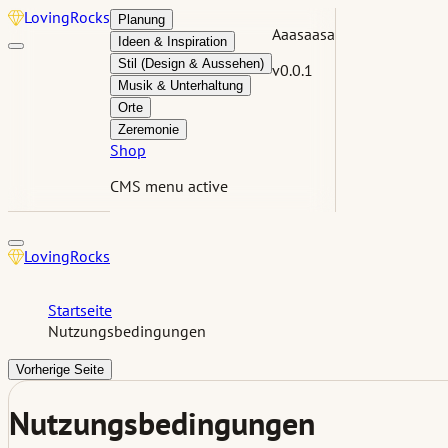
Loving
Rocks
Planung
Aaasaasa
Ideen & Inspiration
Stil (Design & Aussehen)
v0.0.1
Musik & Unterhaltung
Orte
Zeremonie
Shop
CMS menu active
Loving
Rocks
Startseite
Nutzungsbedingungen
Vorherige Seite
Nutzungsbedingungen