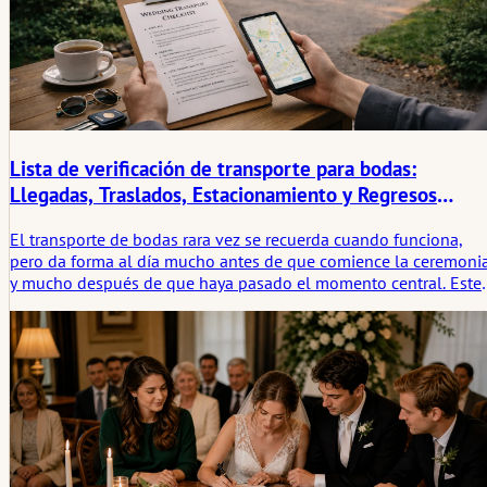
Lista de verificación de transporte para bodas:
Llegadas, Traslados, Estacionamiento y Regresos
nocturnos
El transporte de bodas rara vez se recuerda cuando funciona,
pero da forma al día mucho antes de que comience la ceremoni
y mucho después de que haya pasado el momento central. Este
artículo analiza lo que aún debe planificarse en torno a las
llegadas, los traslados, el estacionamiento y los regresos
nocturnos, y por qué el movimiento y la espera van más
estrechamente de la mano de lo que muchas parejas esperan.