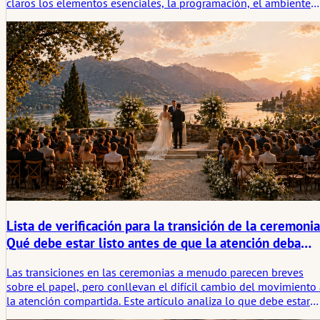
claros los elementos esenciales, la programación, el ambiente
de la habitación y la comunicación, mientras deja suficiente
espacio para que la mañana aún se sienta tranquila y humana.
Lista de verificación para la transición de la ceremonia
Qué debe estar listo antes de que la atención deba
concentrarse
Las transiciones en las ceremonias a menudo parecen breves
sobre el papel, pero conllevan el difícil cambio del movimiento
la atención compartida. Este artículo analiza lo que debe estar
listo antes de que llegue ese momento, desde los asientos y el