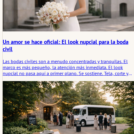
Un amor se hace oficial: El look nupcial para la boda
civil
Las bodas civiles son a menudo concentradas y tranquilas. El
marco es más pequeño, la atención más inmediata. El look
nupcial no pasa aquí a primer plano. Se sostiene. Tela, corte y
proporción pesan más que la decoración. Al final queda una
imagen que se adapta al momento, permite la presencia y
también resulta coherente en retrospectiva.