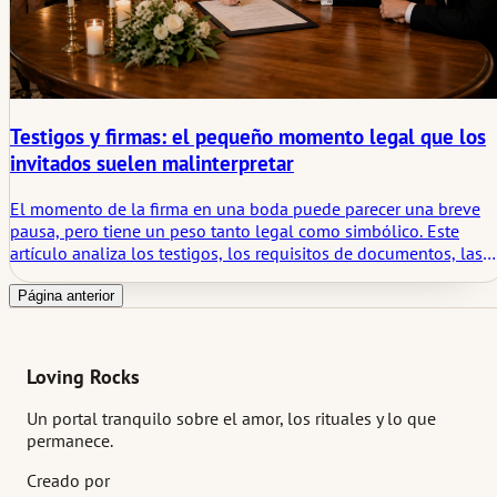
Testigos y firmas: el pequeño momento legal que los
invitados suelen malinterpretar
El momento de la firma en una boda puede parecer una breve
pausa, pero tiene un peso tanto legal como simbólico. Este
artículo analiza los testigos, los requisitos de documentos, las
mesas de firmas, la visibilidad, el flujo de la ceremonia y cómo
un pequeño acto oficial puede convertirse silenciosamente en u
Página anterior
ritual.
Loving Rocks
Un portal tranquilo sobre el amor, los rituales y lo que
permanece.
Creado por