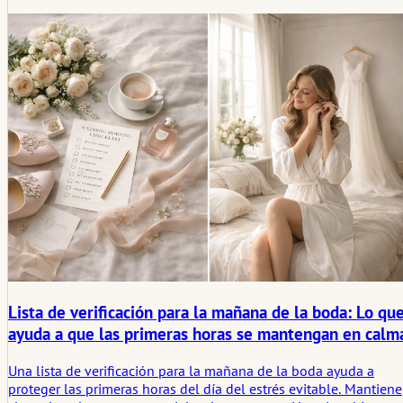
independientemente de su ubicación. Un sitio web de bodas
proporciona una visión general, reduce el esfuerzo de
coordinación y permite ajustes flexibles en el proceso. Son clav
los contenidos claros, un diseño sobrio y un trato personal. Así,
de una solución técnica surge un comienzo armonioso para un
día juntos.
Lista de verificación para la mañana de la boda: Lo qu
ayuda a que las primeras horas se mantengan en calm
Una lista de verificación para la mañana de la boda ayuda a
proteger las primeras horas del día del estrés evitable. Mantiene