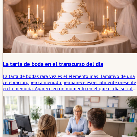
La tarta de boda en el transcurso del día
La tarta de bodas rara vez es el elemento más llamativo de una
celebración, pero a menudo permanece especialmente presente
en la memoria. Aparece en un momento en el que el día se calm
y los invitados están abiertos a un momento compartido. Más
que un postre, marca una breve pausa en el desarrollo. Su efect
es sutil, pero unificador. Si el diseño, el sabor y el momento son
coherentes, se integra naturalmente en el día y se convierte en
parte de la experiencia.