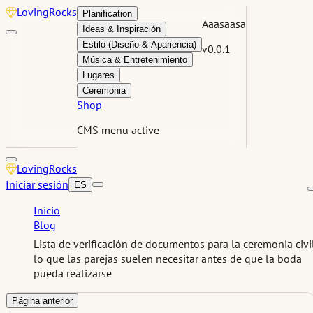
Loving
Rocks
Planification
Aaasaasa
Ideas & Inspiración
Estilo (Diseño & Apariencia)
v0.0.1
Música & Entretenimiento
Lugares
Ceremonia
Shop
CMS menu active
Loving
Rocks
Iniciar sesión
ES
Inicio
Blog
Lista de verificación de documentos para la ceremonia civi
lo que las parejas suelen necesitar antes de que la boda
pueda realizarse
Página anterior