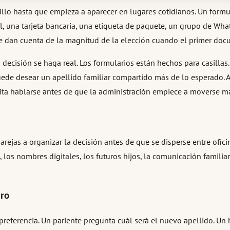
 hasta que empieza a aparecer en lugares cotidianos. Un formular
al, una tarjeta bancaria, una etiqueta de paquete, un grupo de Wha
e dan cuenta de la magnitud de la elección cuando el primer doc
a decisión se haga real. Los formularios están hechos para casill
uede desear un apellido familiar compartido más de lo esperado.
ita hablarse antes de que la administración empiece a moverse má
rejas a organizar la decisión antes de que se disperse entre oficin
os, los nombres digitales, los futuros hijos, la comunicación famil
ero
referencia. Un pariente pregunta cuál será el nuevo apellido. Un h