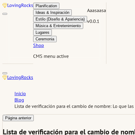
Loving
Rocks
Planification
Aaasaasa
Ideas & Inspiración
Estilo (Diseño & Apariencia)
v0.0.1
Música & Entretenimiento
Lugares
Ceremonia
Shop
CMS menu active
Loving
Rocks
Inicio
Blog
Lista de verificación para el cambio de nombre: Lo que las
Página anterior
Lista de verificación para el cambio de nom