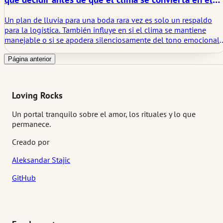
estado de ánimo
Un plan de lluvia para una boda rara vez es solo un respaldo
para la logística. También influye en si el clima se mantiene
manejable o si se apodera silenciosamente del tono emocional
del día. Este artículo analiza lo que debe decidirse con
antelación, para que la lluvia cambie el escenario sin determina
Página anterior
la atmósfera.
Loving Rocks
Un portal tranquilo sobre el amor, los rituales y lo que
permanece.
Creado por
Aleksandar Stajic
GitHub