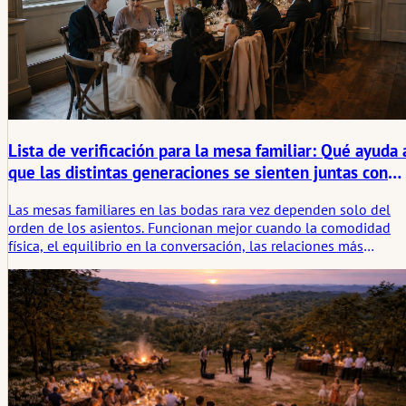
Lista de verificación para la mesa familiar: Qué ayuda 
que las distintas generaciones se sienten juntas con
mayor facilidad
Las mesas familiares en las bodas rara vez dependen solo del
orden de los asientos. Funcionan mejor cuando la comodidad
física, el equilibrio en la conversación, las relaciones más
recientes y las historias familiares antiguas se tienen en cuenta
antes de que comience la cena.