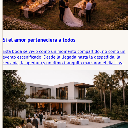
Si el amor perteneciera a todos
Esta boda se vivió como un momento compartido, no como un
evento escenificado. Desde la llegada hasta la despedida, la
cercanía, la apertura y un ritmo tranquilo marcaron el día. Los
invitados se sintieron involucrados, no invitados en el sentido
formal. La celebración se nutrió de encuentros auténticos,
conversaciones compartidas y una atmósfera que se mantuvo a
lo largo de todo el día. Lo que quedó fue la sensación de haber
sido parte de algo orgánico – sostenido por la conexión y la
alegría silenciosa.