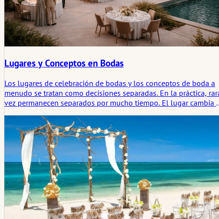
Lugares y Conceptos en Bodas
Los lugares de celebración de bodas y los conceptos de boda a
menudo se tratan como decisiones separadas. En la práctica, rar
vez permanecen separados por mucho tiempo. El lugar cambia l
idea, la idea cambia el lugar, y en algún punto entre ambos
empieza a formarse una atmósfera que los invitados recordarán
más claramente que el propio plan.