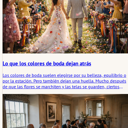
Lo que los colores de boda dejan atrás
Los colores de boda suelen elegirse por su belleza, equilibrio o
por la estación. Pero también dejan una huella. Mucho después
de que las flores se marchiten y las telas se guarden, ciertos
tonos quedan asociados a una promesa, una habitación, un
sentimiento. Este artículo analiza el color de la boda no solo
como estilismo, sino como parte de la huella emocional que
deja una ceremonia.