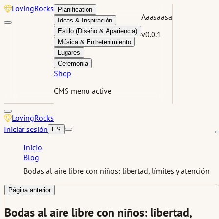
Loving
Rocks
Planification
Aaasaasa
Ideas & Inspiración
Estilo (Diseño & Apariencia)
v0.0.1
Música & Entretenimiento
Lugares
Ceremonia
Shop
CMS menu active
Loving
Rocks
Iniciar sesión
ES
Inicio
Blog
Bodas al aire libre con niños: libertad, límites y atención
Página anterior
Bodas al aire libre con niños: libertad,