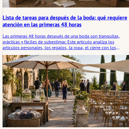
Lista de tareas para después de la boda: qué requiere
atención en las primeras 48 horas
Las primeras 48 horas después de una boda son tranquilas,
prácticas y fáciles de subestimar. Este artículo analiza los
artículos personales, los regalos, la ropa, el cierre con los
proveedores, las primeras fotos y las pequeñas tareas que
ayudan a que el después se sienta más ligero en lugar de
convertirse en recados dispersos.