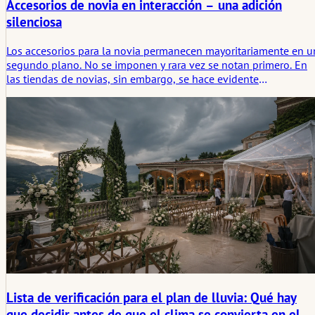
Accesorios de novia en interacción – una adición
silenciosa
Los accesorios para la novia permanecen mayoritariamente en u
segundo plano. No se imponen y rara vez se notan primero. En
las tiendas de novias, sin embargo, se hace evidente
repetidamente que son precisamente estas piezas las que
estructuran y redondean el look general. Los velos, zapatos,
joyas o pequeños accesorios no cambian el vestido, sino el
efecto de la novia. Las observaciones de la práctica muestran
cómo se toman decisiones sutiles y por qué los accesorios a
menudo se eligen solo tarde – y luego se quedan.
Lista de verificación para el plan de lluvia: Qué hay
que decidir antes de que el clima se convierta en el