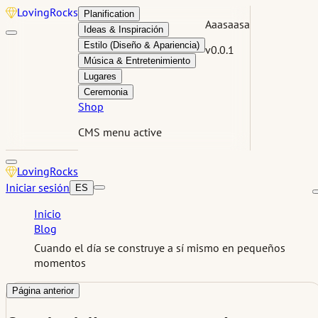
Loving
Rocks
Planification
Aaasaasa
Ideas & Inspiración
Estilo (Diseño & Apariencia)
v0.0.1
Música & Entretenimiento
Lugares
Ceremonia
Shop
CMS menu active
Loving
Rocks
Iniciar sesión
ES
Inicio
Blog
Cuando el día se construye a sí mismo en pequeños
momentos
Página anterior