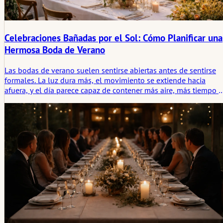
Celebraciones Bañadas por el Sol: Cómo Planificar una
Hermosa Boda de Verano
Las bodas de verano suelen sentirse abiertas antes de sentirse
formales. La luz dura más, el movimiento se extiende hacia
afuera, y el día parece capaz de contener más aire, más tiempo y
más facilidad. Este artículo analiza las bodas de verano no solo
como una estación de belleza, sino como una forma de
celebración moldeada por el ritmo, el clima y la huella
emocional que deja un día soleado.