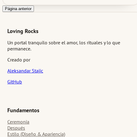
esencial. La gente llega, toma sus lugares, y la ceremonia
comienza sin mucha distancia entre los involucrados y los que l
Página anterior
presencian.
Loving Rocks
Un portal tranquilo sobre el amor, los rituales y lo que
permanece.
Creado por
Aleksandar Stajic
GitHub
Fundamentos
Ceremonia
Después
Estilo (Diseño & Apariencia)