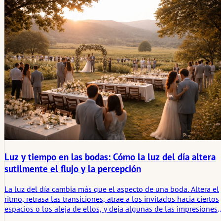
del clima que definen cómo se recuerda una celebración al aire
libre.
Luz y tiempo en las bodas: Cómo la luz del día altera
sutilmente el flujo y la percepción
La luz del día cambia más que el aspecto de una boda. Altera el
ritmo, retrasa las transiciones, atrae a los invitados hacia ciertos
espacios o los aleja de ellos, y deja algunas de las impresiones
visuales más fuertes del día.