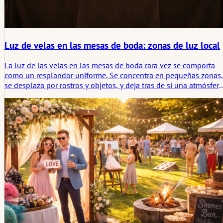
Luz de velas en las mesas de boda: zonas de luz local
La luz de las velas en las mesas de boda rara vez se comporta
como un resplandor uniforme. Se concentra en pequeñas zonas,
se desplaza por rostros y objetos, y deja tras de sí una atmósfera
más fragmentaria y memorable de lo que una iluminación
uniforme jamás podría.