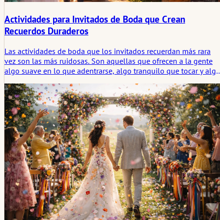
Actividades para Invitados de Boda que Crean
Recuerdos Duraderos
Las actividades de boda que los invitados recuerdan más rara
vez son las más ruidosas. Son aquellas que ofrecen a la gente
algo suave en lo que adentrarse, algo tranquilo que tocar y alg
pequeño que llevarse después. Este artículo examina qué tipo d
actividades para invitados de boda tienden a perdurar en la
memoria de la gente y por qué a menudo dejan una huella más
profunda que el entretenimiento más espectacular.