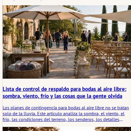
del día. Este artículo analiza lo que debe decidirse con
antelación, para que la lluvia cambie el escenario sin determina
la atmósfera.
Lista de control de respaldo para bodas al aire libre:
sombra, viento, frío y las cosas que la gente olvida
Los planes de contingencia para bodas al aire libre no se tratan
solo de la lluvia. Este artículo analiza la sombra, el viento, el
frío, las condiciones del terreno, los senderos, los detalles
sueltos, la comodidad de los invitados y los pequeños rastros