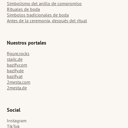
Simbolismo del anillo de compromiso
Rituales de boda
Símbolos tradicionales de boda
Antes de la ceremonia, después del ritual
Nuestros portales
figure.rocks
stajic.de
bazify.com
bazify.de
bazify.at
2mesta.com
2mesta.de
Social
Instagram
TikTok