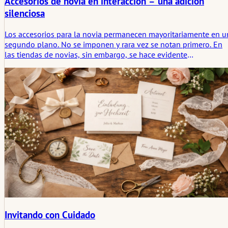
Accesorios de novia en interacción – una adición
silenciosa
Los accesorios para la novia permanecen mayoritariamente en u
segundo plano. No se imponen y rara vez se notan primero. En
las tiendas de novias, sin embargo, se hace evidente
repetidamente que son precisamente estas piezas las que
estructuran y redondean el look general. Los velos, zapatos,
joyas o pequeños accesorios no cambian el vestido, sino el
efecto de la novia. Las observaciones de la práctica muestran
cómo se toman decisiones sutiles y por qué los accesorios a
menudo se eligen solo tarde – y luego se quedan.
Invitando con Cuidado