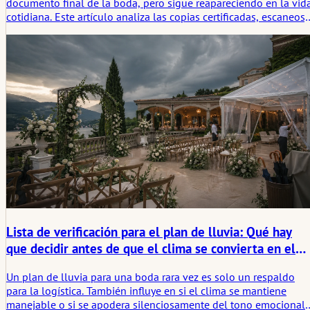
documento final de la boda, pero sigue reapareciendo en la vid
cotidiana. Este artículo analiza las copias certificadas, escaneos,
traducciones, apostillas, cambios de nombre, viajes, trámites
bancarios, seguros y la huella silenciosa que un documento dej
después de la celebración.
Lista de verificación para el plan de lluvia: Qué hay
que decidir antes de que el clima se convierta en el
estado de ánimo
Un plan de lluvia para una boda rara vez es solo un respaldo
para la logística. También influye en si el clima se mantiene
manejable o si se apodera silenciosamente del tono emocional