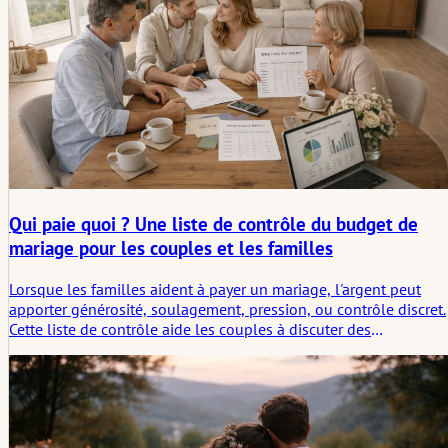
Qui paie quoi ? Une liste de contrôle du budget de
mariage pour les couples et les familles
Lorsque les familles aident à payer un mariage, l'argent peut
apporter générosité, soulagement, pression, ou contrôle discret.
Cette liste de contrôle aide les couples à discuter des
contributions, des limites, des priorités et des attentes avant qu
le soutien financier ne commence à façonner la journée de
manière tacite.