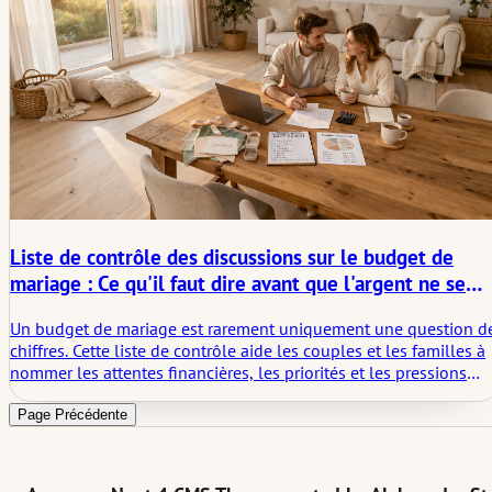
Liste de contrôle des discussions sur le budget de
mariage : Ce qu'il faut dire avant que l'argent ne se
taise
Un budget de mariage est rarement uniquement une question d
chiffres. Cette liste de contrôle aide les couples et les familles à
nommer les attentes financières, les priorités et les pressions
non-dites avant que le silence ne se transforme en confusion,
tension ou coûts inutiles.
Page Précédente