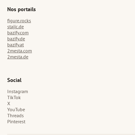
Nos portails
figure.rocks
stajic.de
bazify.com
bazify.de
bazify.at
2mesta.com
2mesta.de
Social
Instagram
TikTok
X
YouTube
Threads
Pinterest