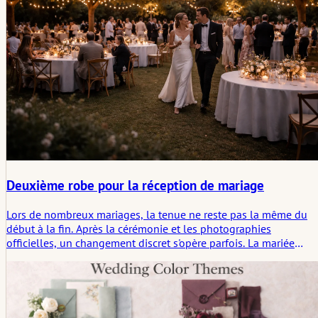
Deuxième robe pour la réception de mariage
Lors de nombreux mariages, la tenue ne reste pas la même du
début à la fin. Après la cérémonie et les photographies
officielles, un changement discret s'opère parfois. La mariée
disparaît pendant un court instant et revient plus tard vêtue de
quelque chose de différent. Les invités le remarquent par de
petits détails. Un tissu plus léger. Un ourlet plus court. Un
mouvement qui semble plus aisé durant la soirée.