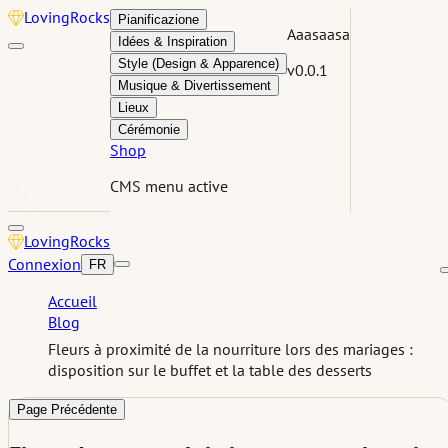
Loving
Rocks
Pianificazione
Aaasaasa
Idées & Inspiration
Style (Design & Apparence)
v0.0.1
Musique & Divertissement
Lieux
Cérémonie
Shop
CMS menu active
Loving
Rocks
Connexion
FR
Accueil
Blog
Fleurs à proximité de la nourriture lors des mariages :
disposition sur le buffet et la table des desserts
Page Précédente