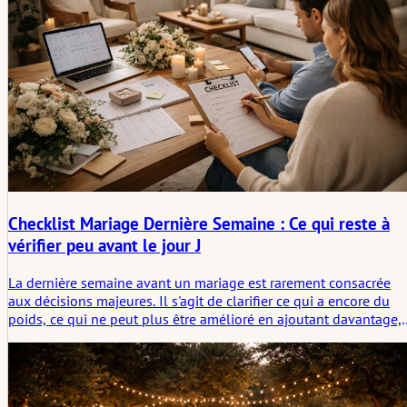
Checklist Mariage Dernière Semaine : Ce qui reste à
vérifier peu avant le jour J
La dernière semaine avant un mariage est rarement consacrée
aux décisions majeures. Il s'agit de clarifier ce qui a encore du
poids, ce qui ne peut plus être amélioré en ajoutant davantage,
et ce qui doit être nommé avant que cela ne commence à
façonner la journée en silence. Cet article examine ce qui mérite
encore attention peu avant le mariage et pourquoi le non-dit
compte souvent le plus à ce stade.