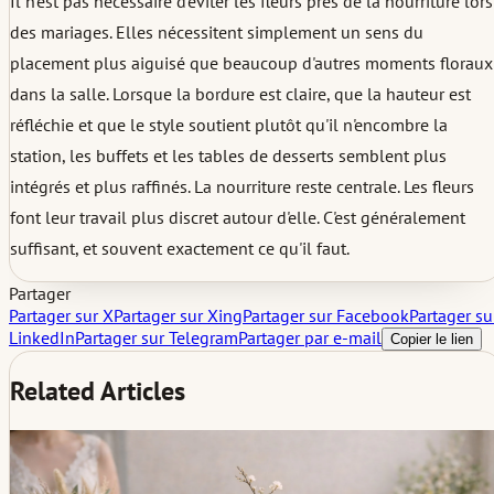
Il n'est pas nécessaire d'éviter les fleurs près de la nourriture lors
des mariages. Elles nécessitent simplement un sens du
placement plus aiguisé que beaucoup d'autres moments floraux
dans la salle. Lorsque la bordure est claire, que la hauteur est
réfléchie et que le style soutient plutôt qu'il n'encombre la
station, les buffets et les tables de desserts semblent plus
intégrés et plus raffinés. La nourriture reste centrale. Les fleurs
font leur travail plus discret autour d'elle. C'est généralement
suffisant, et souvent exactement ce qu'il faut.
Partager
Partager sur X
Partager sur Xing
Partager sur Facebook
Partager su
LinkedIn
Partager sur Telegram
Partager par e-mail
Copier le lien
Related Articles