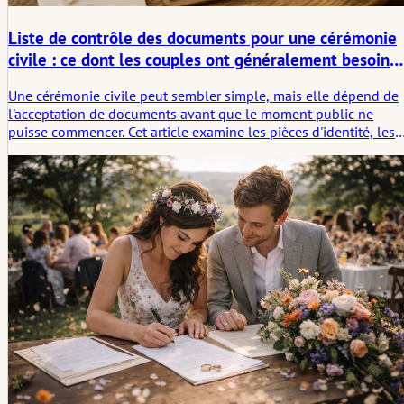
Liste de contrôle des documents pour une cérémonie
civile : ce dont les couples ont généralement besoin
avant que le mariage ne puisse avoir lieu
Une cérémonie civile peut sembler simple, mais elle dépend de
l'acceptation de documents avant que le moment public ne
puisse commencer. Cet article examine les pièces d'identité, les
preuves d'état civil, les traductions, les apostilles, les témoins,
les règles de rendez-vous et le seuil juridique discret avant la
cérémonie.