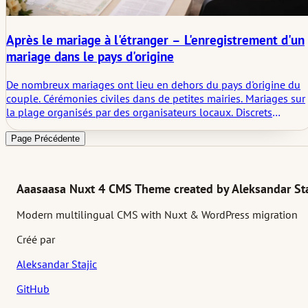
Après le mariage à l'étranger – L'enregistrement d'un
mariage dans le pays d'origine
De nombreux mariages ont lieu en dehors du pays d'origine du
couple. Cérémonies civiles dans de petites mairies. Mariages sur
la plage organisés par des organisateurs locaux. Discrets
bureaux d'état civil lors de voyages. De retour à la maison, la
partie administrative réapparaît. La célébration est terminée, les
Page Précédente
formalités ne le sont pas.
Aaasaasa Nuxt 4 CMS Theme created by Aleksandar Sta
Modern multilingual CMS with Nuxt & WordPress migration
Créé par
Aleksandar Stajic
GitHub