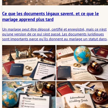
Ce que les documents légaux savent, et ce que le
mariage apprend plus tard
Un mariage peut être déposé, certifié et enregistré, mais ce n'est
qu'une version de ce qui s'est passé. Les documents juridiques
sont importants parce qu'ils donnent au mariage un statut dans
le monde, tandis que l'histoire commence dans l'espace plus
intime qu'aucun formulaire ne peut entièrement décrire.