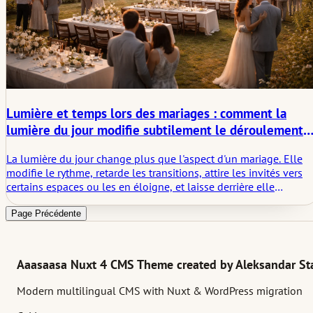
Lumière et temps lors des mariages : comment la
lumière du jour modifie subtilement le déroulement
et la perception
La lumière du jour change plus que l'aspect d'un mariage. Elle
modifie le rythme, retarde les transitions, attire les invités vers
certains espaces ou les en éloigne, et laisse derrière elle
certaines des impressions visuelles les plus fortes de la journée.
Page Précédente
Aaasaasa Nuxt 4 CMS Theme created by Aleksandar Sta
Modern multilingual CMS with Nuxt & WordPress migration