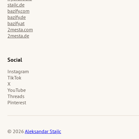
stajic.de
bazify.com
bazify.de
bazify.at
2mesta.com
2mesta.de
Social
Instagram
TikTok
X
YouTube
Threads
Pinterest
© 2026
Aleksandar Stajic