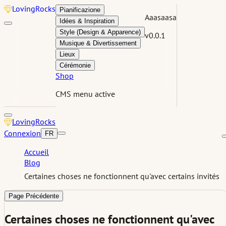
Loving
Rocks
Pianificazione
Aaasaasa
Idées & Inspiration
Style (Design & Apparence)
v0.0.1
Musique & Divertissement
Lieux
Cérémonie
Shop
CMS menu active
Loving
Rocks
Connexion
FR
Accueil
Blog
Certaines choses ne fonctionnent qu'avec certains invités
Page Précédente
Certaines choses ne fonctionnent qu'avec