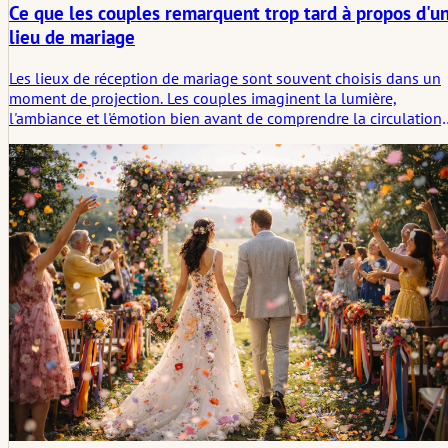
Ce que les couples remarquent trop tard à propos d'u
lieu de mariage
Les lieux de réception de mariage sont souvent choisis dans un
moment de projection. Les couples imaginent la lumière,
l'ambiance et l'émotion bien avant de comprendre la circulation,
les points de pression et ce que le lieu exige réellement de la
journée. Cet article se penche sur ce que les couples remarquent
souvent trop tard concernant un lieu de réception, et pourquoi
les attentes et la réalité commencent à se séparer plus tôt que l
plupart des gens ne le pensent.