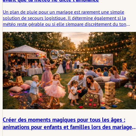
Un plan de pluie pour un mariage est rarement une simple
solution de secours logistique. Il détermine également si la
météo reste gérable ou si elle s'empare discrètement du ton
émotionnel de la journée. Cet article examine ce qui doit être
décidé tôt, afin que la pluie change le décor sans dicter
l'atmosphère.
Créer des moments magiques pour tous les âges :
animations pour enfants et familles lors des mariages
modernes