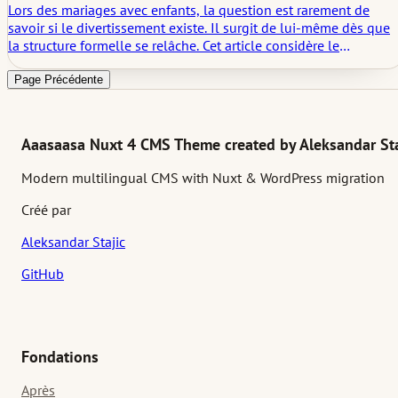
Lors des mariages avec enfants, la question est rarement de
savoir si le divertissement existe. Il surgit de lui-même dès que
la structure formelle se relâche. Cet article considère le
divertissement familial non pas comme un programme
secondaire, mais comme un système discret d'options qui aide l
Page Précédente
journée à rester sereine, généreuse et mémorable pour les invit
de différents âges.
Aaasaasa Nuxt 4 CMS Theme created by Aleksandar Sta
Modern multilingual CMS with Nuxt & WordPress migration
Créé par
Aleksandar Stajic
GitHub
Fondations
Après