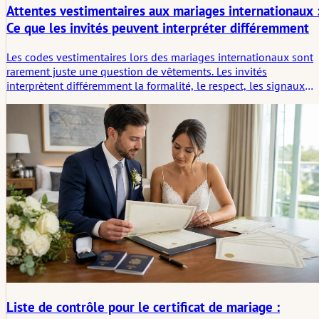
Attentes vestimentaires aux mariages internationaux 
Ce que les invités peuvent interpréter différemment
Les codes vestimentaires lors des mariages internationaux sont
rarement juste une question de vêtements. Les invités
interprètent différemment la formalité, le respect, les signaux
familiaux et la signification culturelle. Cet article examine
comment la tenue est comprise dans différents contextes et
pourquoi ce qui semble évident à un invité peut paraître peu
clair à un autre.
Liste de contrôle pour le certificat de mariage :