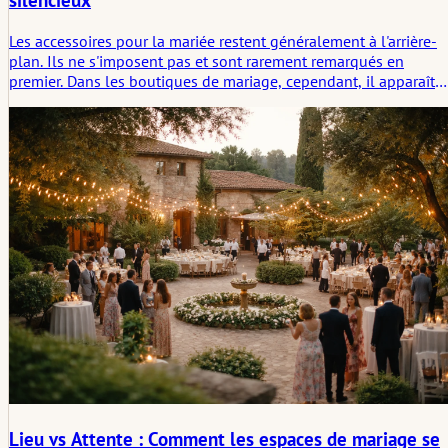
silencieux
Les accessoires pour la mariée restent généralement à l'arrière-
plan. Ils ne s'imposent pas et sont rarement remarqués en
premier. Dans les boutiques de mariage, cependant, il apparaît
régulièrement que ce sont précisément ces pièces qui structuren
et complètent l'ensemble du look. Les voiles, les chaussures, les
bijoux ou les petits accessoires ne changent pas la robe, mais
plutôt l'effet de la mariée. Les observations issues de la pratique
montrent comment des décisions subtiles sont prises et
pourquoi les accessoires ne sont souvent choisis que
tardivement – et restent ensuite.
Lieu vs Attente : Comment les espaces de mariage se