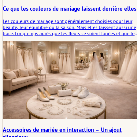
Ce que les couleurs de mariage laissent derrière elles
Les couleurs de mariage sont généralement choisies pour leur
beauté, leur équilibre ou la saison. Mais elles laissent aussi une
trace. Longtemps après que les fleurs se soient fanées et que les
tissus soient rangés, certaines teintes restent attachées à une
promesse, une pièce, un sentiment. Cet article examine les
couleurs de mariage non seulement comme un élément de style
mais comme faisant partie de l'empreinte émotionnelle qu'une
cérémonie laisse derrière elle.
Accessoires de mariée en interaction – Un ajout