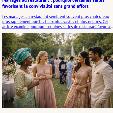
Mariages au restaurant : pourquoi certaines salles
favorisent la convivialité sans grand effort
Les mariages au restaurant semblent souvent plus chaleureux
plus rapidement que les lieux plus vastes et plus neutres. Cet
article examine pourquoi certaines salles de restaurant favorise
si naturellement la conversation, le mouvement et une
atmosphère partagée, et comment cette aisance se transforme e
ces petites scènes sociales dont les gens se souviennent par la
suite.