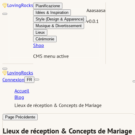
Loving
Rocks
Pianificazione
Aaasaasa
Idées & Inspiration
Style (Design & Apparence)
v0.0.1
Musique & Divertissement
Lieux
Cérémonie
Shop
CMS menu active
Loving
Rocks
Connexion
FR
Accueil
Blog
Lieux de réception & Concepts de Mariage
Page Précédente
Lieux de réception & Concepts de Mariage