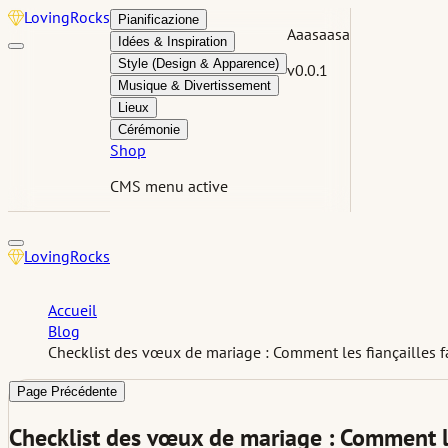
Loving
Rocks
Pianificazione
Aaasaasa
Idées & Inspiration
Style (Design & Apparence)
v0.0.1
Musique & Divertissement
Lieux
Cérémonie
Shop
CMS menu active
Loving
Rocks
Accueil
Blog
Checklist des vœux de mariage : Comment les fiançailles
Page Précédente
Checklist des vœux de mariage : Comment l