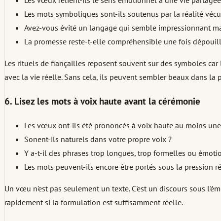
Les vœux relient-ils le sens émotionnel à une vie partagée 
Les mots symboliques sont-ils soutenus par la réalité vécu
Avez-vous évité un langage qui semble impressionnant mai
La promesse reste-t-elle compréhensible une fois dépouil
Les rituels de fiançailles reposent souvent sur des symboles car
avec la vie réelle. Sans cela, ils peuvent sembler beaux dans la pi
6. Lisez les mots à voix haute avant la cérémonie
Les vœux ont-ils été prononcés à voix haute au moins une 
Sonent-ils naturels dans votre propre voix ?
Y a-t-il des phrases trop longues, trop formelles ou émoti
Les mots peuvent-ils encore être portés sous la pression r
Un vœu n'est pas seulement un texte. C'est un discours sous l'é
rapidement si la formulation est suffisamment réelle.