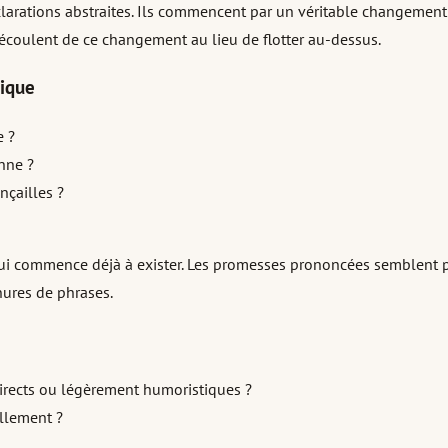
arations abstraites. Ils commencent par un véritable changement q
découlent de ce changement au lieu de flotter au-dessus.
tique
e ?
enne ?
nçailles ?
 commence déjà à exister. Les promesses prononcées semblent plus 
nures de phrases.
directs ou légèrement humoristiques ?
ellement ?