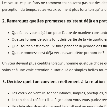
Les vœux les plus forts ne commencent souvent pas par des décl
perception du temps, et les vœux sonnent plus forts lorsqu'ils 
2. Remarquez quelles promesses existent déjà en pra
Que faites-vous déjà l'un pour l'autre de manière constant
Quelles formes de soins font déjà partie de la vie quotidi
Quel soutien est devenu visible pendant la période des fia
Quelle promesse est déjà vécue avant d'être prononcée ?
Un vœu devient plus crédible lorsqu'il nomme quelque chose qui
soins et à une vraie attention plutôt qu'à de simples belles tour
3. Décidez quel ton convient réellement à la relation
Les vœux doivent-ils sonner intimes, simples, poétiques, 
Le ton choisi reflète-t-il la façon dont vous vous parlez ré
Un style plus dramatique semblerait-il vrai ou emprunté ?