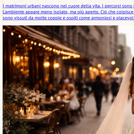
I matrimoni urbani nascono nel cuore della vita. I percorsi sono 
L'ambiente appare meno isolato, ma più aperto. Ciò che colpisce 
sono vissuti da molte coppie e ospiti come armoniosi e piacevoli