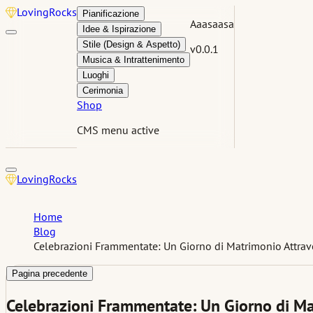
Loving
Rocks
Pianificazione
Aaasaasa
Idee & Ispirazione
Stile (Design & Aspetto)
v0.0.1
Musica & Intrattenimento
Luoghi
Cerimonia
Shop
CMS menu active
Loving
Rocks
Home
Blog
Celebrazioni Frammentate: Un Giorno di Matrimonio Attrav
Pagina precedente
Celebrazioni Frammentate: Un Giorno di Ma