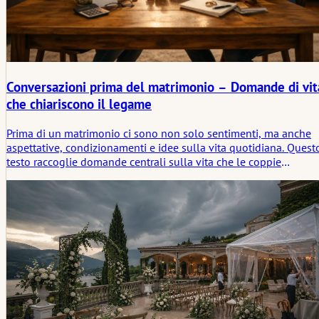
Conversazioni prima del matrimonio – Domande di vit
che chiariscono il legame
Prima di un matrimonio ci sono non solo sentimenti, ma anche
aspettative, condizionamenti e idee sulla vita quotidiana. Quest
testo raccoglie domande centrali sulla vita che le coppie
dovrebbero chiarire tra loro prima del sì: su denaro, famiglia,
figli, conflitti, divisione dei compiti e valori personali. Nato da
osservazioni, considerato oggettivamente e vicino alla vita
quotidiana vissuta. Conversazioni che rendono visibili le
differenze – e che rafforzano così il legame.