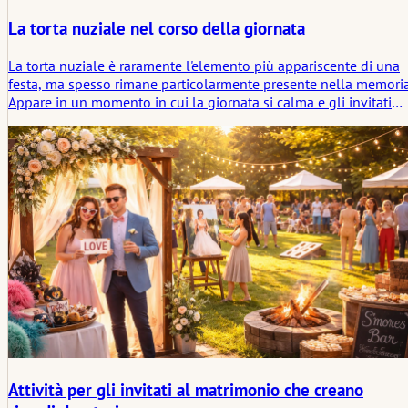
La torta nuziale nel corso della giornata
La torta nuziale è raramente l'elemento più appariscente di una
festa, ma spesso rimane particolarmente presente nella memoria
Appare in un momento in cui la giornata si calma e gli invitati
sono aperti a un momento comune. Più che un dessert, segna
una breve cesura nello svolgimento. Il suo effetto è discreto, m
unificante. Se design, gusto e tempismo sono coerenti, si
inserisce naturalmente nella giornata e diventa parte
dell'esperienza.
Attività per gli invitati al matrimonio che creano