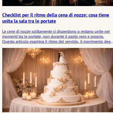
Checklist per il ritmo della cena di nozze: cosa tiene
unita la sala tra le portate
Le cene di nozze solitamente si disperdono o restano unite nei
momenti tra le portate, non durante il pasto vero e proprio.
Questo articolo esamina il ritmo del servizio, il movimento degli
ospiti, la musica, i discorsi e le piccole condizioni intermedie ch
mantengono la sala socialmente connessa.