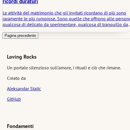
ricordi duraturi
Le attività del matrimonio che gli invitati ricordano di più sono
raramente le più rumorose. Sono quelle che offrono alle person
qualcosa di delicato da sperimentare, qualcosa di tranquillo da
percepire e qualcosa di piccolo da portare via dopo. Questo
articolo esamina quali tipi di attività per gli invitati al matrimoni
Pagina precedente
tendono a rimanere impresse alle persone e perché spesso
lasciano un'impronta più profonda rispetto a un intrattenimento
più spettacolare.
Loving Rocks
Un portale silenzioso sull'amore, i rituali e ciò che rimane.
Creato da
Aleksandar Stajic
GitHub
Fondamenti