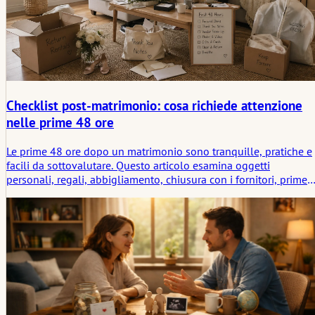
Checklist post-matrimonio: cosa richiede attenzione
nelle prime 48 ore
Le prime 48 ore dopo un matrimonio sono tranquille, pratiche e
facili da sottovalutare. Questo articolo esamina oggetti
personali, regali, abbigliamento, chiusura con i fornitori, prime
foto e i piccoli compiti che aiutano a far sentire il dopo più
leggero invece di trasformarsi in commissioni sparse.