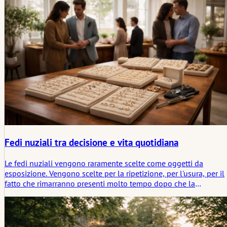
dette un buon sito web può rispondere prima che diventino
messaggi per la coppia.
Fedi nuziali tra decisione e vita quotidiana
Le fedi nuziali vengono raramente scelte come oggetti da
esposizione. Vengono scelte per la ripetizione, per l'usura, per il
fatto che rimarranno presenti molto tempo dopo che la
cerimonia stessa sarà passata. Questo articolo esamina le fedi
nuziali attraverso la larghezza, il materiale, l'incastonatura e
l'uso quotidiano, collegandole al contempo allo stato emotivo
più silenzioso dell'attesa che spesso circonda tali decisioni.