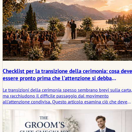
molte coppie si aspettino.
Checklist per la transizione della cerimonia: cosa dev
essere pronto prima che l'attenzione si debba
raccogliere
Le transizioni della cerimonia spesso sembrano brevi sulla carta
ma racchiudono il difficile passaggio dal movimento
all'attenzione condivisa. Questo articolo esamina ciò che deve
essere pronto prima che quel momento arrivi, dai posti a sedere
e l'audio ai segnali, alla quiete e alla più silenziosa preparazion
emotiva della sala.