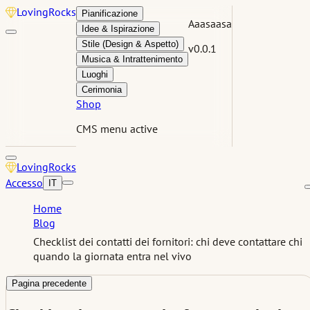
Loving
Rocks
Pianificazione
Aaasaasa
Idee & Ispirazione
Stile (Design & Aspetto)
v0.0.1
Musica & Intrattenimento
Luoghi
Cerimonia
Shop
CMS menu active
Loving
Rocks
Accesso
IT
Home
Blog
Checklist dei contatti dei fornitori: chi deve contattare chi
quando la giornata entra nel vivo
Pagina precedente