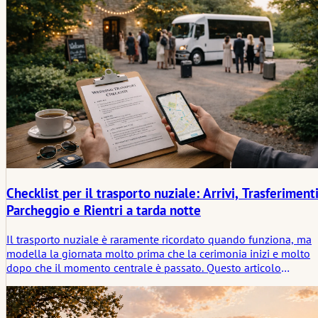
Checklist per il trasporto nuziale: Arrivi, Trasferimenti
Parcheggio e Rientri a tarda notte
Il trasporto nuziale è raramente ricordato quando funziona, ma
modella la giornata molto prima che la cerimonia inizi e molto
dopo che il momento centrale è passato. Questo articolo
esamina ciò che deve ancora essere pianificato riguardo ad arrivi
trasferimenti, parcheggio e ritorni a tarda notte, e perché
movimento e attesa sono più strettamente collegati di quanto