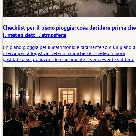
Checklist per il piano pioggia: cosa decidere prima che
il meteo detti l'atmosfera
Un piano pioggia per il matrimonio è raramente solo un piano d
riserva per la logistica. Determina anche se il meteo rimarrà
gestibile o se prenderà silenziosamente il sopravvento sul tono
emotivo della giornata. Questo articolo esamina cosa debba
essere deciso in anticipo, affinché la pioggia cambi
l'ambientazione senza decidere l'atmosfera.