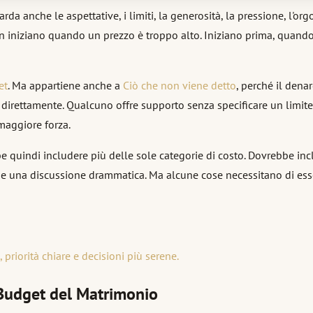
 anche le aspettative, i limiti, la generosità, la pressione, l'org
 iniziano quando un prezzo è troppo alto. Iniziano prima, quando 
et
. Ma appartiene anche a
Ciò che non viene detto
, perché il dena
irettamente. Qualcuno offre supporto senza specificare un limite.
maggiore forza.
be quindi includere più delle sole categorie di costo. Dovrebbe i
e una discussione drammatica. Ma alcune cose necessitano di esse
priorità chiare e decisioni più serene.
l Budget del Matrimonio