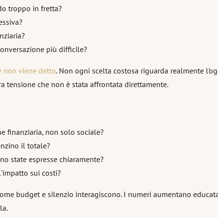
 troppo in fretta?
essiva?
nziaria?
onversazione più difficile?
e non viene detto
. Non ogni scelta costosa riguarda realmente l'ogg
a tensione che non è stata affrontata direttamente.
e finanziaria, non solo sociale?
nzino il totale?
sono state espresse chiaramente?
'impatto sui costi?
i come budget e silenzio interagiscono. I numeri aumentano educa
la.