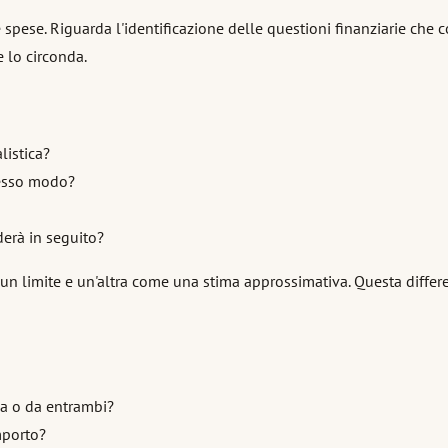
 spese. Riguarda l'identificazione delle questioni finanziarie che
 lo circonda.
listica?
tesso modo?
erà in seguito?
 limite e un'altra come una stima approssimativa. Questa differenz
ia o da entrambi?
mporto?