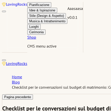
Loving
Rocks
Pianificazione
Aaasaasa
Idee & Ispirazione
Stile (Design & Aspetto)
v0.0.1
Musica & Intrattenimento
Luoghi
Cerimonia
Shop
CMS menu active
Loving
Rocks
Home
Blog
Checklist per le conversazioni sul budget di matrimonio: Co
Pagina precedente
Checklist per le conversazioni sul budget di