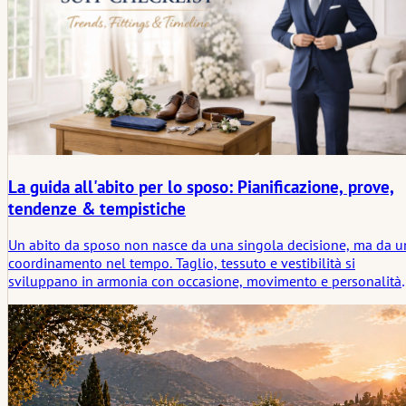
La guida all'abito per lo sposo: Pianificazione, prove,
tendenze & tempistiche
Un abito da sposo non nasce da una singola decisione, ma da u
coordinamento nel tempo. Taglio, tessuto e vestibilità si
sviluppano in armonia con occasione, movimento e personalità.
Quando questi elementi si uniscono, l'abito accompagna la
giornata in modo discreto e lascia spazio alla presenza.