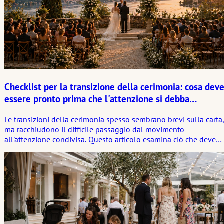
Checklist per la transizione della cerimonia: cosa dev
essere pronto prima che l'attenzione si debba
raccogliere
Le transizioni della cerimonia spesso sembrano brevi sulla carta
ma racchiudono il difficile passaggio dal movimento
all'attenzione condivisa. Questo articolo esamina ciò che deve
essere pronto prima che quel momento arrivi, dai posti a sedere
e l'audio ai segnali, alla quiete e alla più silenziosa preparazion
emotiva della sala.