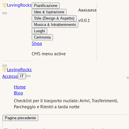
Loving
Rocks
Pianificazione
Aaasaasa
Idee & Ispirazione
Stile (Design & Aspetto)
v0.0.1
Musica & Intrattenimento
Luoghi
Cerimonia
Shop
CMS menu active
Loving
Rocks
Accesso
IT
Home
Blog
Checklist per il trasporto nuziale: Arrivi, Trasferimenti,
Parcheggio e Rientri a tarda notte
Pagina precedente