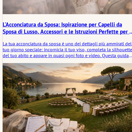
L'Acconciatura da Sposa: Ispirazione per Capelli da
Sposa di Lusso, Accessori e le Istruzioni Perfette per i
Tuo Stylist
La tua acconciatura da sposa è uno dei dettagli più ammirati del
tuo giorno speciale: incornicia il tuo viso, completa la silhouett
del tuo abito e appare in quasi ogni foto e video. Questa guida
offre ispirazione lussuosa e chiarezza pratica allo stesso tempo,
spiegando le più belle categorie di acconciature da sposa
(raccolti, semi-raccolti, onde e trecce), le tendenze attuali e le
opzioni più importanti di accessori per capelli, dalle semplici
fasce per capelli alle hair vines, fascinator e pearl curlies. Con
una terminologia professionale semplice, molti esempi concreti
e frasi pronte all'uso, anche un principiante può istruire con
sicurezza un parrucchiere e ottenere un look intramontabile e
moderno che rimane radioso dalla cerimonia all'ultimo ballo.