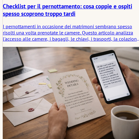
Checklist per il pernottamento: cosa coppie e ospiti
spesso scoprono troppo tardi
I pernottamenti in occasione dei matrimoni sembrano spesso
risolti una volta prenotate le camere. Questo articolo analizza
l'accesso alle camere, i bagagli, le chiavi, i trasporti, la colazione
il checkout e i momenti di attesa a tarda notte che le coppie e gl
ospiti solitamente notano troppo tardi.