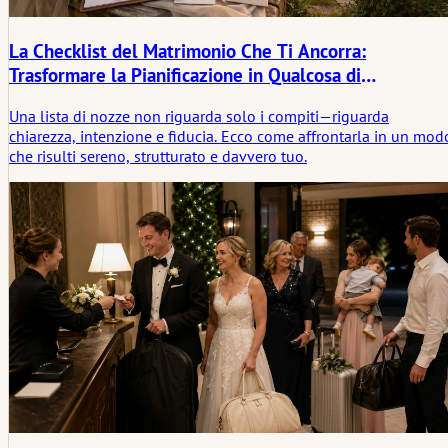
La Checklist del Matrimonio Che Ti Ancorra:
Trasformare la Pianificazione in Qualcosa di
Significativo
Una lista di nozze non riguarda solo i compiti—riguarda
chiarezza, intenzione e fiducia. Ecco come affrontarla in un mod
che risulti sereno, strutturato e davvero tuo.