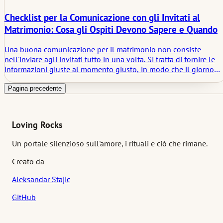
Checklist per la Comunicazione con gli Invitati al
Matrimonio: Cosa gli Ospiti Devono Sapere e Quando
Una buona comunicazione per il matrimonio non consiste
nell'inviare agli invitati tutto in una volta. Si tratta di fornire le
informazioni giuste al momento giusto, in modo che il giorno
sembri chiaro senza diventare eccessivamente spiegato. Questo
articolo esamina ciò che gli invitati devono effettivamente
Pagina precedente
sapere, quando devono saperlo e perché il silenzio ha ancora u
suo posto nella pianificazione del matrimonio.
Loving Rocks
Un portale silenzioso sull'amore, i rituali e ciò che rimane.
Creato da
Aleksandar Stajic
GitHub