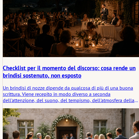
Checklist per il momento del discorso: cosa rende un
brindisi sostenuto, non esposto
Un brindisi di nozze dipende da qualcosa di più di una buona
scrittura. Viene recepito in modo diverso a seconda
dell'attenzione, del suono, del tempismo, dell'atmosfera della
sala e dei segnali non detti che dicono a chi parla se il moment
lo sta sostenendo o lo sta lasciando solo.