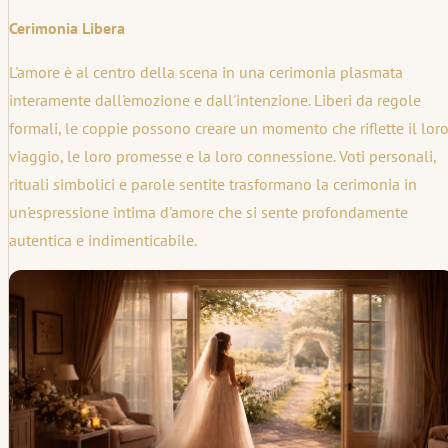
Cerimonia Libera
L'amore è al centro della scena in una cerimonia plasmata
interamente dall'emozione e dall'intenzione. Liberi da regole
formali, le coppie possono creare un momento che riflette il lor
viaggio, le loro promesse e la loro connessione. Voti personali,
rituali simbolici e parole sentite trasformano la cerimonia in
un'espressione intima d'amore che si sente profondamente
autentica e indimenticabile.