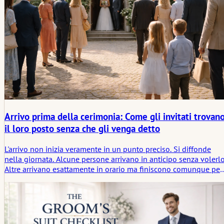
Arrivo prima della cerimonia: Come gli invitati trovan
il loro posto senza che gli venga detto
L'arrivo non inizia veramente in un punto preciso. Si diffonde
nella giornata. Alcune persone arrivano in anticipo senza volerlo
Altre arrivano esattamente in orario ma finiscono comunque per
aspettare. Lo spazio si riempie a chiazze. Alcuni stanno vicino
all'ingresso, altri mantengono le distanze. Nessuno lo spiega. Si
assesta comunque in qualche modo.