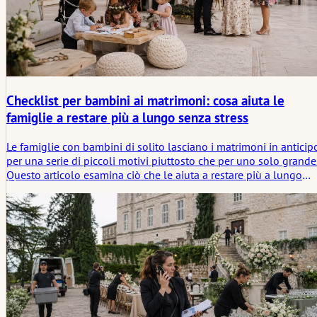
Checklist per bambini ai matrimoni: cosa aiuta le
famiglie a restare più a lungo senza stress
Le famiglie con bambini di solito lasciano i matrimoni in anticip
per una serie di piccoli motivi piuttosto che per uno solo grande
Questo articolo esamina ciò che le aiuta a restare più a lungo
con meno fatica, dalla tempistica dei pasti e gli spazi di ritiro a
transizioni più tranquille e al semplice bisogno di sollievo.