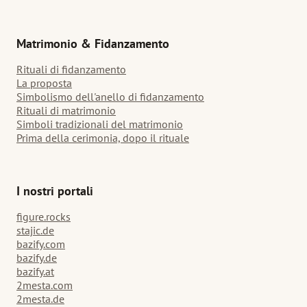
Matrimonio & Fidanzamento
Rituali di fidanzamento
La proposta
Simbolismo dell'anello di fidanzamento
Rituali di matrimonio
Simboli tradizionali del matrimonio
Prima della cerimonia, dopo il rituale
I nostri portali
figure.rocks
stajic.de
bazify.com
bazify.de
bazify.at
2mesta.com
2mesta.de