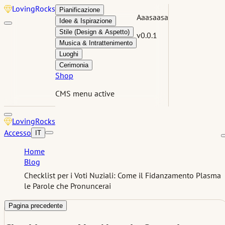
Loving
Rocks
Pianificazione
Aaasaasa
Idee & Ispirazione
Stile (Design & Aspetto)
v0.0.1
Musica & Intrattenimento
Luoghi
Cerimonia
Shop
CMS menu active
Loving
Rocks
Accesso
IT
Home
Blog
Checklist per i Voti Nuziali: Come il Fidanzamento Plasma
le Parole che Pronuncerai
Pagina precedente