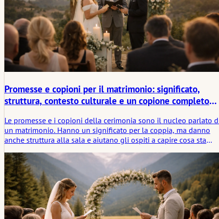
Promesse e copioni per il matrimonio: significato,
struttura, contesto culturale e un copione completo
della cerimonia
Le promesse e i copioni della cerimonia sono il nucleo parlato d
un matrimonio. Hanno un significato per la coppia, ma danno
anche struttura alla sala e aiutano gli ospiti a capire cosa sta
accadendo in tempo reale. Questo articolo offre una panoramica
pratica internazionale di promesse e copioni, collegandoli allo
spazio emotivo prima e dopo il rito stesso.