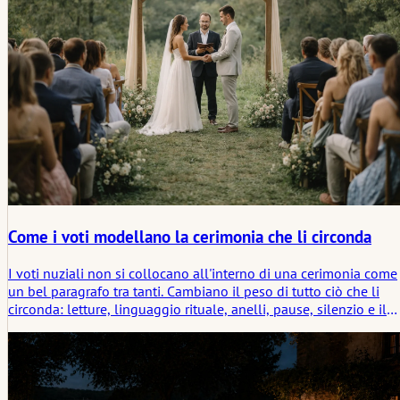
Come i voti modellano la cerimonia che li circonda
I voti nuziali non si collocano all'interno di una cerimonia come
un bel paragrafo tra tanti. Cambiano il peso di tutto ciò che li
circonda: letture, linguaggio rituale, anelli, pause, silenzio e il
passaggio alla celebrazione. Questo articolo esamina dove i vot
si collocano in una cerimonia libera, come interagiscono con la
struttura e perché il fidanzamento cambia già il modo in cui le
coppie si relazionano a ciò che verrà poi pronunciato ad alta
voce.