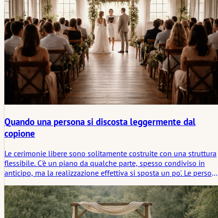
Quando una persona si discosta leggermente dal
copione
Le cerimonie libere sono solitamente costruite con una struttura
flessibile. C'è un piano da qualche parte, spesso condiviso in
anticipo, ma la realizzazione effettiva si sposta un po'. Le person
parlano, fanno delle pause, si adattano. Non rimane identico a
ciò che è stato scritto. Questo è previsto, anche se nessuno lo
dice ad alta voce.