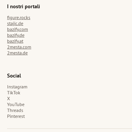
I nostri portali
figure.rocks
stajic.de
bazify.com
bazify.de
bazify.at
2mesta.com
2mesta.de
Social
Instagram
TikTok
X
YouTube
Threads
Pinterest