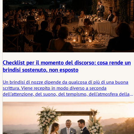
Checklist per il momento del discorso: cosa rende un
brindisi sostenuto, non esposto
Un brindisi di nozze dipende da qualcosa di più di una buona
scrittura. Viene recepito in modo diverso a seconda
dell'attenzione, del suono, del tempismo, dell'atmosfera della
sala e dei segnali non detti che dicono a chi parla se il moment
lo sta sostenendo o lo sta lasciando solo.