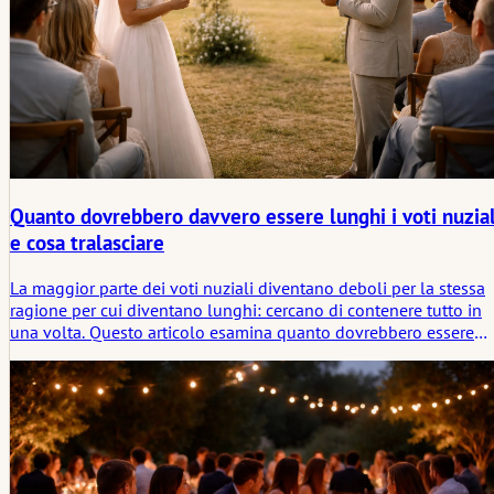
Quanto dovrebbero davvero essere lunghi i voti nuzial
e cosa tralasciare
La maggior parte dei voti nuziali diventano deboli per la stessa
ragione per cui diventano lunghi: cercano di contenere tutto in
una volta. Questo articolo esamina quanto dovrebbero essere
lunghi i voti, cosa dovrebbe esserci al loro interno, cosa no, e
come accorciarli senza perdere il sentimento che li ha resi
importanti in primo luogo.