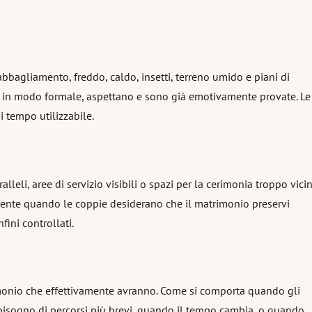
bbagliamento, freddo, caldo, insetti, terreno umido e piani di
e in modo formale, aspettano e sono già emotivamente provate. Le
 tempo utilizzabile.
leli, aree di servizio visibili o spazi per la cerimonia troppo vicin
dente quando le coppie desiderano che il matrimonio preservi
ini controllati.
imonio che effettivamente avranno. Come si comporta quando gli
 bisogno di percorsi più brevi, quando il tempo cambia, o quando