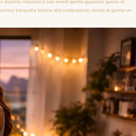
 storiche, ristoranti o sale eventi aperte appaiono spesso in
ornice tranquilla intorno alla celebrazione, dando al giorno un