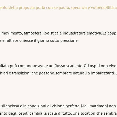
to della proposta porta con sé paura, speranza e vulnerabilità al
 movimento, atmosfera, logistica e inquadratura emotiva. Le coppie
e fallisce o riesce il giorno sotto pressione.
afiato può comunque avere un flusso scadente. Gli ospiti non vivo
co chiari e transizioni che possono sembrare naturali o imbarazzanti
silenziosa e in condizioni di visione perfette. Ma i matrimoni no
amento degli ospiti cambia la scala di tutto. Una location che semb