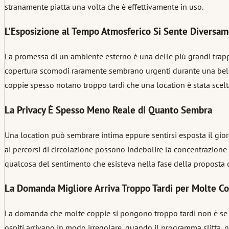
stranamente piatta una volta che è effettivamente in uso.
L'Esposizione al Tempo Atmosferico Si Sente Diversa
La promessa di un ambiente esterno è una delle più grandi trappo
copertura scomodi raramente sembrano urgenti durante una bella
coppie spesso notano troppo tardi che una location è stata scelt
La Privacy È Spesso Meno Reale di Quanto Sembra
Una location può sembrare intima eppure sentirsi esposta il giorno 
ai percorsi di circolazione possono indebolire la concentrazion
qualcosa del sentimento che esisteva nella fase della proposta o
La Domanda Migliore Arriva Troppo Tardi per Molte C
La domanda che molte coppie si pongono troppo tardi non è se l
ospiti arrivano in modo irregolare, quando il programma slitta,