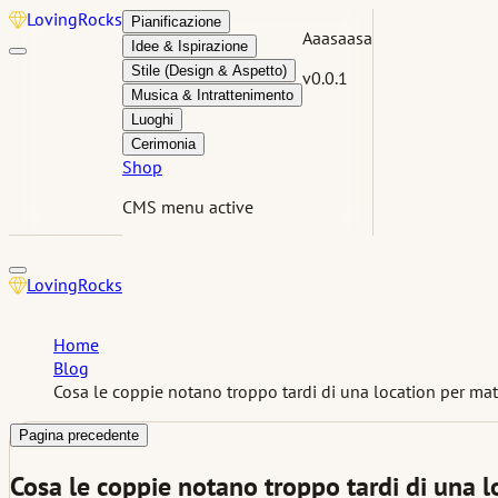
Loving
Rocks
Pianificazione
Aaasaasa
Idee & Ispirazione
Stile (Design & Aspetto)
v0.0.1
Musica & Intrattenimento
Luoghi
Cerimonia
Shop
CMS menu active
Loving
Rocks
Home
Blog
Cosa le coppie notano troppo tardi di una location per ma
Pagina precedente
Cosa le coppie notano troppo tardi di una 