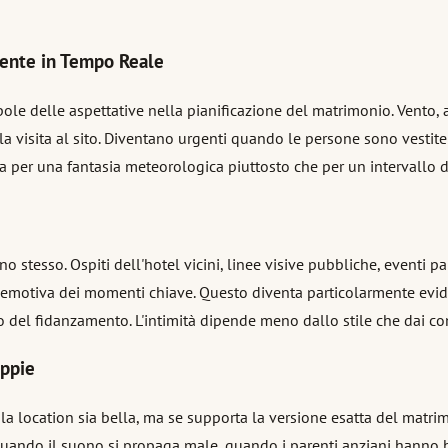
mente in Tempo Reale
le delle aspettative nella pianificazione del matrimonio. Vento, a
 visita al sito. Diventano urgenti quando le persone sono vestit
a per una fantasia meteorologica piuttosto che per un intervallo di
stesso. Ospiti dell'hotel vicini, linee visive pubbliche, eventi paral
e emotiva dei momenti chiave. Questo diventa particolarmente evi
 del fidanzamento. L'intimità dipende meno dallo stile che dai conf
oppie
a location sia bella, ma se supporta la versione esatta del matr
 quando il suono si propaga male, quando i parenti anziani hanno