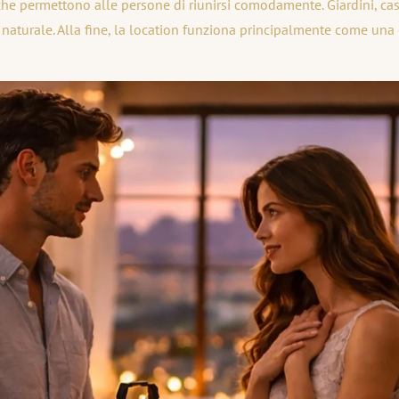
he permettono alle persone di riunirsi comodamente. Giardini, case
turale. Alla fine, la location funziona principalmente come una c