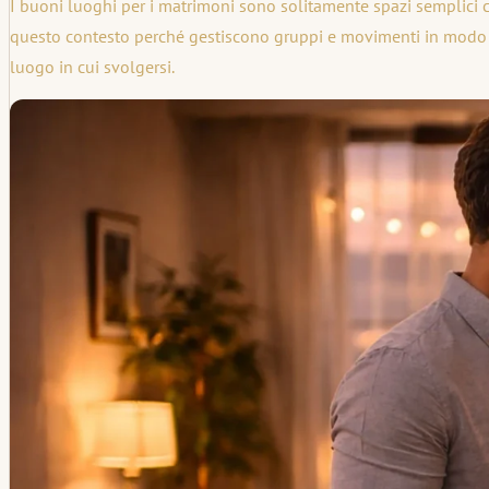
I buoni luoghi per i matrimoni sono solitamente spazi semplici c
questo contesto perché gestiscono gruppi e movimenti in modo na
luogo in cui svolgersi.