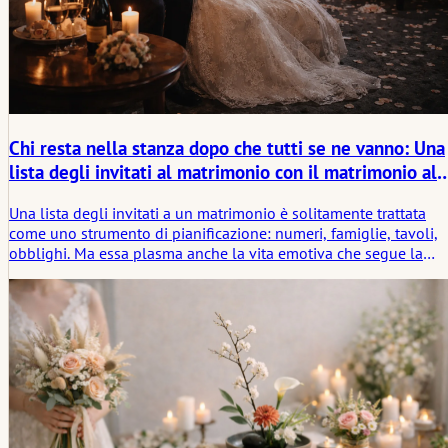
Chi resta nella stanza dopo che tutti se ne vanno: Una
lista degli invitati al matrimonio con il matrimonio al
di là di essa
Una lista degli invitati a un matrimonio è solitamente trattata
come uno strumento di pianificazione: numeri, famiglie, tavoli,
obblighi. Ma essa plasma anche la vita emotiva che segue la
cerimonia. Questo articolo esamina come la scelta di chi assiste 
un matrimonio influenza non solo il giorno stesso, ma la realtà
più silenziosa che inizia dopo di esso.