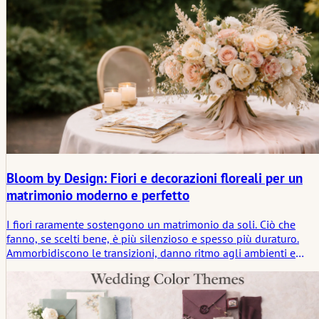
Bloom by Design: Fiori e decorazioni floreali per un
matrimonio moderno e perfetto
I fiori raramente sostengono un matrimonio da soli. Ciò che
fanno, se scelti bene, è più silenzioso e spesso più duraturo.
Ammorbidiscono le transizioni, danno ritmo agli ambienti e
aiutano gli ospiti a sentirsi orientati senza che venga mai detto
loro dove guardare. Questo articolo esamina i fiori per il
matrimonio attraverso l'atmosfera, la sobrietà e la struttura
silenziosa che creano nel corso della giornata.