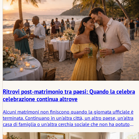
Ritrovi post-matrimonio tra paesi: Quando la celebra
celebrazione continua altrove
Alcuni matrimoni non finiscono quando la giornata ufficiale è
terminata. Continuano in un'altra città, un altro paese, un'altra
casa di famiglia o un'altra cerchia sociale che non ha potuto
essere presente la prima volta. Questo articolo analizza cosa
significano realmente i raduni post-matrimonio in diversi paesi 