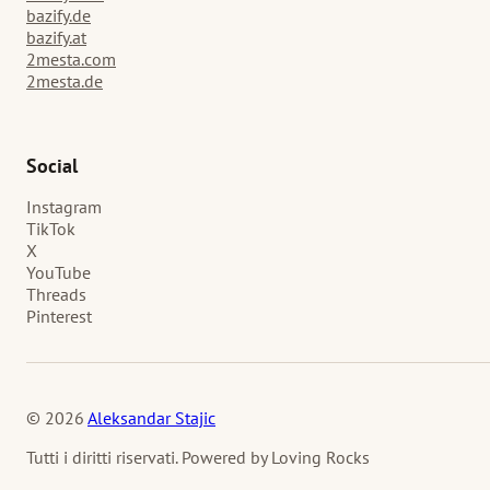
bazify.de
bazify.at
2mesta.com
2mesta.de
Social
Instagram
TikTok
X
YouTube
Threads
Pinterest
© 2026
Aleksandar Stajic
Tutti i diritti riservati. Powered by Loving Rocks