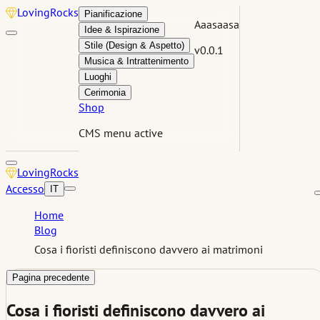
Loving
Rocks
Pianificazione
Aaasaasa
Idee & Ispirazione
Stile (Design & Aspetto)
v0.0.1
Musica & Intrattenimento
Luoghi
Cerimonia
Shop
CMS menu active
Loving
Rocks
Accesso
IT
Home
Blog
Cosa i fioristi definiscono davvero ai matrimoni
Pagina precedente
Cosa i fioristi definiscono davvero ai