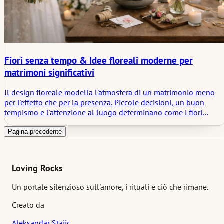
Fiori senza tempo & Idee floreali moderne per
matrimoni significativi
Il design floreale modella l'atmosfera di un matrimonio meno
per l'effetto che per la presenza. Piccole decisioni, un buon
tempismo e l'attenzione al luogo determinano come i fiori
vengono percepiti. Usati con discrezione, accompagnano
momenti, collegano transizioni e rimangono discretamente nel
Pagina precedente
ricordo.
Loving Rocks
Un portale silenzioso sull'amore, i rituali e ciò che rimane.
Creato da
Aleksandar Stajic