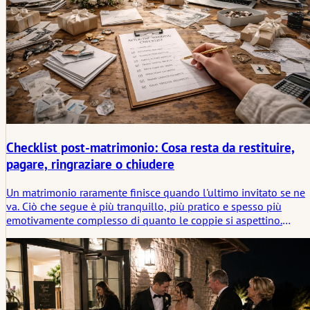
Checklist post-matrimonio: Cosa resta da restituire,
pagare, ringraziare o chiudere
Un matrimonio raramente finisce quando l'ultimo invitato se ne
va. Ciò che segue è più tranquillo, più pratico e spesso più
emotivamente complesso di quanto le coppie si aspettino.
Questo articolo esamina cosa deve ancora essere restituito,
pagato, ringraziato o chiuso dopo il matrimonio, e perché i giorn
successivi alla celebrazione fanno parte del significato del
matrimonio, non solo della sua pulizia.