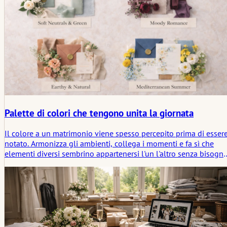
Palette di colori che tengono unita la giornata
Il colore a un matrimonio viene spesso percepito prima di esser
notato. Armonizza gli ambienti, collega i momenti e fa sì che
elementi diversi sembrino appartenersi l'un l'altro senza bisogn
di spiegazioni. Questo articolo guarda al colore del matrimonio
non solo come decorazione, ma come una silenziosa struttura
simbolica che aiuta la giornata a risultare coerente.