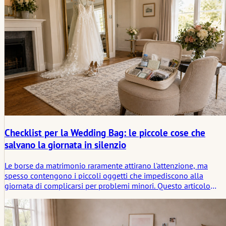
perché sono spesso meno simili a un bis che a una seconda
forma del matrimonio stesso.
Checklist per la Wedding Bag: le piccole cose che
salvano la giornata in silenzio
Le borse da matrimonio raramente attirano l'attenzione, ma
spesso contengono i piccoli oggetti che impediscono alla
giornata di complicarsi per problemi minori. Questo articolo
esamina cosa mettere in borsa, chi dovrebbe tenerla e perché le
cose più utili spesso contano di più solo col senno di poi.