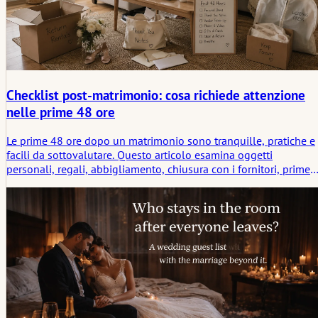
Checklist post-matrimonio: cosa richiede attenzione
nelle prime 48 ore
Le prime 48 ore dopo un matrimonio sono tranquille, pratiche e
facili da sottovalutare. Questo articolo esamina oggetti
personali, regali, abbigliamento, chiusura con i fornitori, prime
foto e i piccoli compiti che aiutano a far sentire il dopo più
leggero invece di trasformarsi in commissioni sparse.