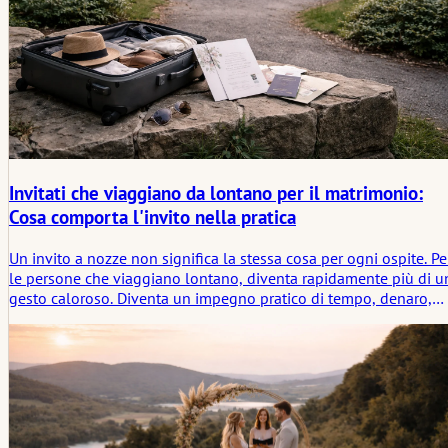
Invitati che viaggiano da lontano per il matrimonio:
Cosa comporta l'invito nella pratica
Un invito a nozze non significa la stessa cosa per ogni ospite. Pe
le persone che viaggiano lontano, diventa rapidamente più di u
gesto caloroso. Diventa un impegno pratico di tempo, denaro,
pianificazione e sforzo emotivo. Questo articolo esamina cosa
significa l'invito in pratica quando gli ospiti provengono da
lontano, e perché la distanza rivela il vero peso dell'essere
inclusi.