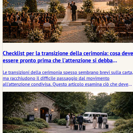
Checklist per la transizione della cerimonia: cosa dev
essere pronto prima che l'attenzione si debba
raccogliere
Le transizioni della cerimonia spesso sembrano brevi sulla carta
ma racchiudono il difficile passaggio dal movimento
all'attenzione condivisa. Questo articolo esamina ciò che deve
essere pronto prima che quel momento arrivi, dai posti a sedere
e l'audio ai segnali, alla quiete e alla più silenziosa preparazion
emotiva della sala.