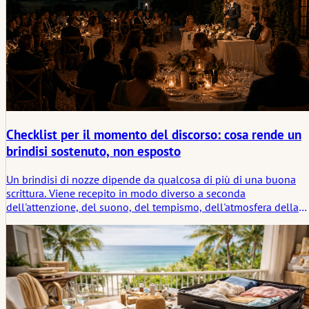
Checklist per il momento del discorso: cosa rende un
brindisi sostenuto, non esposto
Un brindisi di nozze dipende da qualcosa di più di una buona
scrittura. Viene recepito in modo diverso a seconda
dell'attenzione, del suono, del tempismo, dell'atmosfera della
sala e dei segnali non detti che dicono a chi parla se il moment
lo sta sostenendo o lo sta lasciando solo.