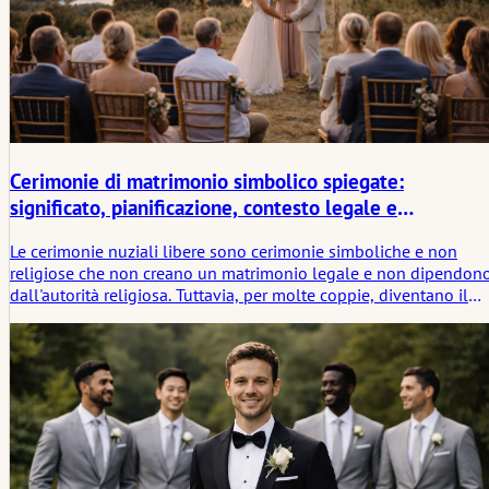
Cerimonie di matrimonio simbolico spiegate:
significato, pianificazione, contesto legale e
prospettive globali
Le cerimonie nuziali libere sono cerimonie simboliche e non
religiose che non creano un matrimonio legale e non dipendon
dall'autorità religiosa. Tuttavia, per molte coppie, diventano il
momento centrale della giornata. Questo articolo spiega come
funzionano in pratica le cerimonie libere, da dove deriva il loro
significato e come si relazionano al matrimonio legale e ai
simboli nuziali tradizionali.