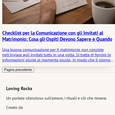
Checklist per la Comunicazione con gli Invitati al
Matrimonio: Cosa gli Ospiti Devono Sapere e Quando
Una buona comunicazione per il matrimonio non consiste
nell'inviare agli invitati tutto in una volta. Si tratta di fornire le
informazioni giuste al momento giusto, in modo che il giorno
sembri chiaro senza diventare eccessivamente spiegato. Questo
articolo esamina ciò che gli invitati devono effettivamente
Pagina precedente
sapere, quando devono saperlo e perché il silenzio ha ancora u
suo posto nella pianificazione del matrimonio.
Loving Rocks
Un portale silenzioso sull'amore, i rituali e ciò che rimane.
Creato da