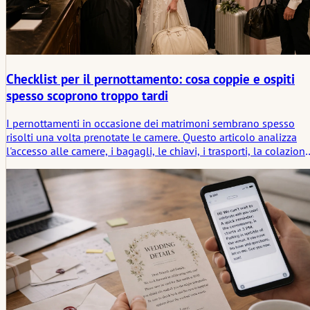
Checklist per il pernottamento: cosa coppie e ospiti
spesso scoprono troppo tardi
I pernottamenti in occasione dei matrimoni sembrano spesso
risolti una volta prenotate le camere. Questo articolo analizza
l'accesso alle camere, i bagagli, le chiavi, i trasporti, la colazione
il checkout e i momenti di attesa a tarda notte che le coppie e gl
ospiti solitamente notano troppo tardi.