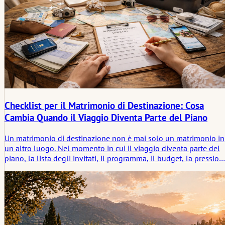
Checklist per il Matrimonio di Destinazione: Cosa
Cambia Quando il Viaggio Diventa Parte del Piano
Un matrimonio di destinazione non è mai solo un matrimonio in
un altro luogo. Nel momento in cui il viaggio diventa parte del
piano, la lista degli invitati, il programma, il budget, la pression
emotiva e persino il significato della partecipazione iniziano a
cambiare. Questo articolo esamina ciò che una checklist per un
matrimonio di destinazione deve davvero coprire e perché il
viaggio trasforma un matrimonio in una storia vissuta molto
prima che la cerimonia abbia inizio.