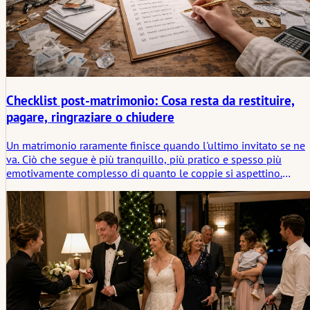
Checklist post-matrimonio: Cosa resta da restituire,
pagare, ringraziare o chiudere
Un matrimonio raramente finisce quando l'ultimo invitato se ne
va. Ciò che segue è più tranquillo, più pratico e spesso più
emotivamente complesso di quanto le coppie si aspettino.
Questo articolo esamina cosa deve ancora essere restituito,
pagato, ringraziato o chiuso dopo il matrimonio, e perché i giorn
successivi alla celebrazione fanno parte del significato del
matrimonio, non solo della sua pulizia.