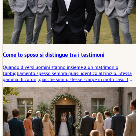
Come lo sposo si distingue tra i testimoni
Quando diversi uomini stanno insieme a un matrimonio,
l'abbigliamento spesso sembra quasi identico all'inizio. Stessa
gamma di colori, giacche simili, stesse scarpe in molti casi. Il
gruppo appare come un unico blocco. Questo non è casuale. Lo
styling del matrimonio di solito tende verso l'unità visiva per il
corteo nuziale.