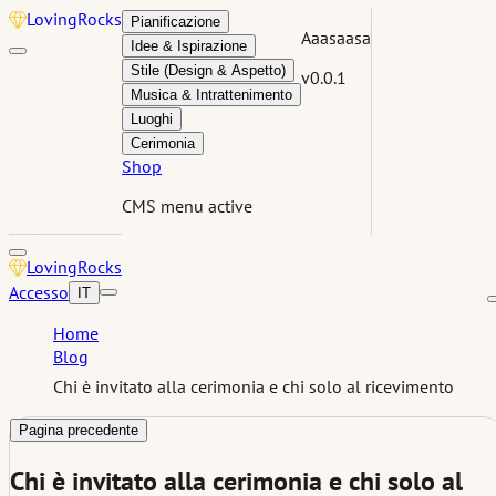
Loving
Rocks
Pianificazione
Aaasaasa
Idee & Ispirazione
Stile (Design & Aspetto)
v0.0.1
Musica & Intrattenimento
Luoghi
Cerimonia
Shop
CMS menu active
Loving
Rocks
Accesso
IT
Home
Blog
Chi è invitato alla cerimonia e chi solo al ricevimento
Pagina precedente
Chi è invitato alla cerimonia e chi solo al