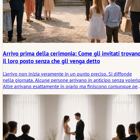
Arrivo prima della cerimonia: Come gli invitati trovan
il loro posto senza che gli venga detto
L'arrivo non inizia veramente in un punto preciso. Si diffonde
nella giornata. Alcune persone arrivano in anticipo senza volerlo
Altre arrivano esattamente in orario ma finiscono comunque per
aspettare. Lo spazio si riempie a chiazze. Alcuni stanno vicino
all'ingresso, altri mantengono le distanze. Nessuno lo spiega. Si
assesta comunque in qualche modo.