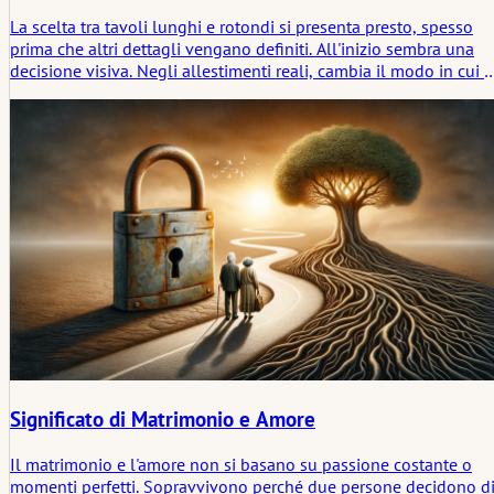
La scelta tra tavoli lunghi e rotondi si presenta presto, spesso
prima che altri dettagli vengano definiti. All'inizio sembra una
decisione visiva. Negli allestimenti reali, cambia il modo in cui l
sala si assesta una volta che le persone si siedono. Non in mod
drastico, ma abbastanza da notarlo dopo poco tempo.
Significato di Matrimonio e Amore
Il matrimonio e l'amore non si basano su passione costante o
momenti perfetti. Sopravvivono perché due persone decidono d