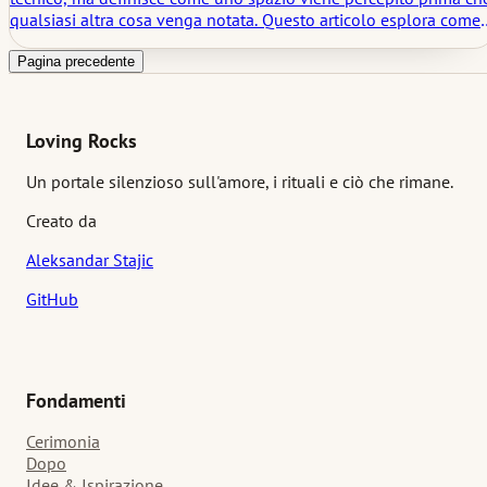
qualsiasi altra cosa venga notata. Questo articolo esplora come
rendere la luce più morbida, più calma e più intenzionale, e
perché ciò che non è direttamente visto spesso conta di più.
Pagina precedente
Loving Rocks
Un portale silenzioso sull'amore, i rituali e ciò che rimane.
Creato da
Aleksandar Stajic
GitHub
Fondamenti
Cerimonia
Dopo
Idee & Ispirazione