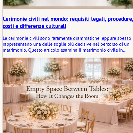
Cerimonie civili nel mondo: requisiti legali, procedure
costi e differenze culturali
Le cerimonie civili sono raramente drammatiche, eppure spesso
rappresentano una delle soglie più decisive nel percorso di un
matrimonio. Questo articolo esamina il matrimonio civile in
diversi paesi attraverso i requisiti legali, i processi osservati, le
fasce di costo e l'atmosfera più pacata che spesso circonda il
momento in cui un matrimonio diventa ufficiale.