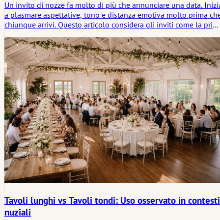
Un invito di nozze fa molto di più che annunciare una data. Inizi
a plasmare aspettative, tono e distanza emotiva molto prima ch
chiunque arrivi. Questo articolo considera gli inviti come la prim
soglia silenziosa di un matrimonio, dove materiali, formulazion
e tempistica iniziano a preparare gli ospiti per la giornata che li
attende.
Tavoli lunghi vs Tavoli tondi: Uso osservato in contesti
nuziali