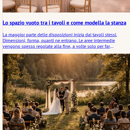
Lo spazio vuoto tra i tavoli e come modella la stanza
La maggior parte delle disposizioni inizia dai tavoli stessi.
Dimensioni, forma, quanti ne entrano. Le aree intermedie
vengono spesso regolate alla fine, a volte solo per far
funzionare le cose sulla carta. Nella stanza vera e propria, però,
quegli spazi residui fanno qualcosa. Non in modo progettato.
Piuttosto, cambiano il modo in cui le persone si muovono senza
che nessuno lo noti veramente.