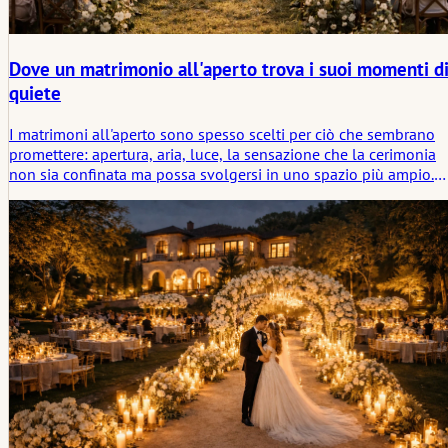
Dove un matrimonio all'aperto trova i suoi momenti d
quiete
I matrimoni all'aperto sono spesso scelti per ciò che sembrano
promettere: apertura, aria, luce, la sensazione che la cerimonia
non sia confinata ma possa svolgersi in uno spazio più ampio.
C'è movimento in ogni cosa, dal vento tra gli alberi alla luce che
cambia durante il giorno.