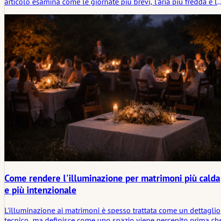
articolo esamina come le giornate più brevi, l'aria più fredda e le
ombre anticipate comprimano la tabella di marcia, rendano più
serrate le transizioni e conferiscano alla giornata un ritmo più
ponderato.
Come rendere l'illuminazione per matrimoni più calda
e più intenzionale
L'illuminazione ai matrimoni è spesso trattata come un dettaglio
tecnico, ma definisce come uno spazio viene percepito prima ch