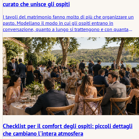
curato che unisce gli ospiti
I tavoli del matrimonio fanno molto di più che organizzare un
pasto. Modellano il modo in cui gli ospiti entrano in
conversazione, quanto a lungo si trattengono e con quanta
facilità la serata inizia a essere percepita come condivisa. Quest
articolo analizza lo styling attento della tavola non solo come
decorazione, ma come una forma discreta di struttura: una che
crea comfort, favorisce la vicinanza e aiuta la celebrazione a
svolgersi in modo naturale attorno alle persone lì riunite.
Checklist per il comfort degli ospiti: piccoli dettagli
che cambiano l'intera atmosfera