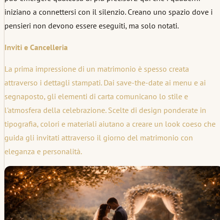
iniziano a connettersi con il silenzio. Creano uno spazio dove i
pensieri non devono essere eseguiti, ma solo notati.
Inviti e Cancelleria
La prima impressione di un matrimonio è spesso creata
attraverso i dettagli stampati. Dai save-the-date ai menu e ai
segnaposto, gli elementi di carta comunicano lo stile e
l'atmosfera della celebrazione. Scelte di design ponderate in
tipografia, colori e materiali aiutano a creare un look coeso che
guida gli invitati attraverso il giorno del matrimonio con
eleganza e personalità.