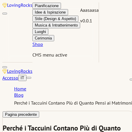
Loving
Rocks
Pianificazione
Aaasaasa
Idee & Ispirazione
Stile (Design & Aspetto)
v0.0.1
Musica & Intrattenimento
Luoghi
Cerimonia
Shop
CMS menu active
Loving
Rocks
Accesso
IT
Home
Blog
Perché i Taccuini Contano Più di Quanto Pensi ai Matrimon
Pagina precedente
Perché i Taccuini Contano Più di Quanto