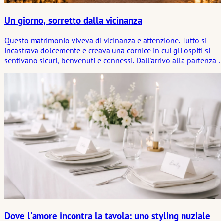
Un giorno, sorretto dalla vicinanza
Questo matrimonio viveva di vicinanza e attenzione. Tutto si
incastrava dolcemente e creava una cornice in cui gli ospiti si
sentivano sicuri, benvenuti e connessi. Dall'arrivo alla partenza s
creò un flusso comune che lasciava spazio a conversazioni, risat
e una tranquilla convivialità. Ciò che rimase fu un senso di calor
e coesione che perdurò oltre il giorno.
Dove l'amore incontra la tavola: uno styling nuziale