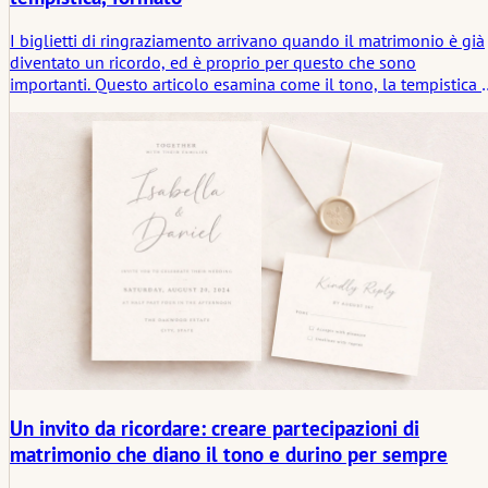
I biglietti di ringraziamento arrivano quando il matrimonio è già
diventato un ricordo, ed è proprio per questo che sono
importanti. Questo articolo esamina come il tono, la tempistica 
il formato diano forma al gesto, e perché un biglietto breve e
ben ponderato spesso dica più di uno più lungo e ricercato.
Un invito da ricordare: creare partecipazioni di
matrimonio che diano il tono e durino per sempre