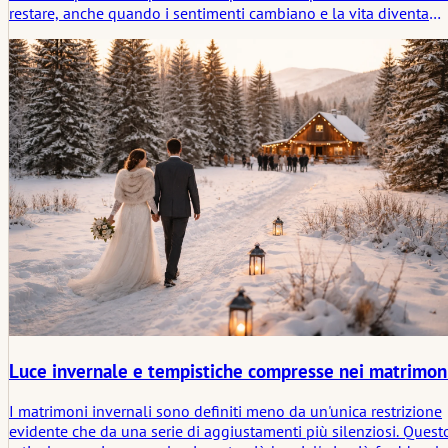
restare, anche quando i sentimenti cambiano e la vita diventa
difficile. Il vero amore è silenzioso, costante e intenzionale.
Cresce attraverso l'onestà, la responsabilità condivisa e la
volontà di scegliere l'altro ogni giorno—non perché sia facile, m
perché è importante.
Luce invernale e tempistiche compresse nei matrimon
I matrimoni invernali sono definiti meno da un'unica restrizione
evidente che da una serie di aggiustamenti più silenziosi. Quest