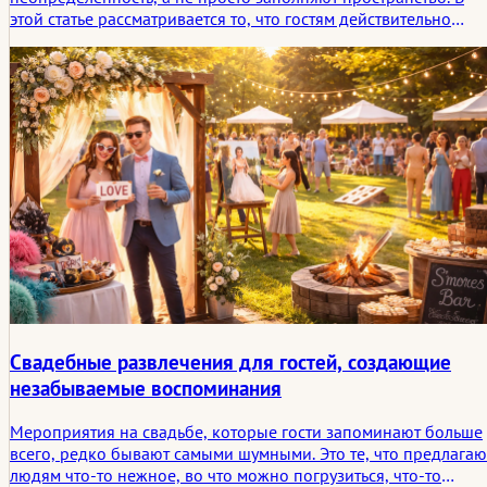
этой статье рассматривается то, что гостям действительно
нужно быстро найти, что они обычно игнорируют и на какие
негласные вопросы может ответить хороший сайт, прежде че
они превратятся в сообщения паре.
Свадебные развлечения для гостей, создающие
незабываемые воспоминания
Мероприятия на свадьбе, которые гости запоминают больше
всего, редко бывают самыми шумными. Это те, что предлагаю
людям что-то нежное, во что можно погрузиться, что-то