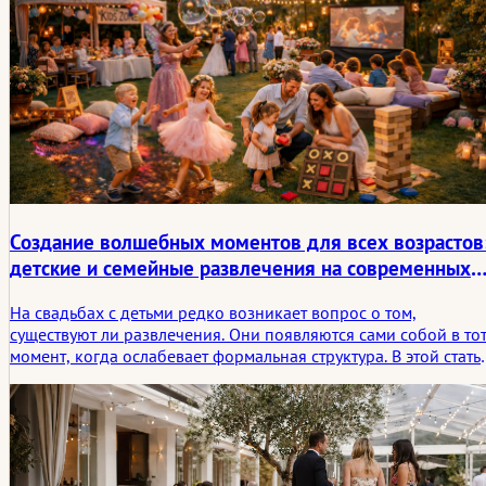
Создание волшебных моментов для всех возрастов
детские и семейные развлечения на современных
свадьбах
На свадьбах с детьми редко возникает вопрос о том,
существуют ли развлечения. Они появляются сами собой в то
момент, когда ослабевает формальная структура. В этой стать
семейные развлечения рассматриваются не как побочная
программа, а как негласная система возможностей, которая
помогает дню оставаться размеренным, щедрым и
запоминающимся для гостей разных возрастов.