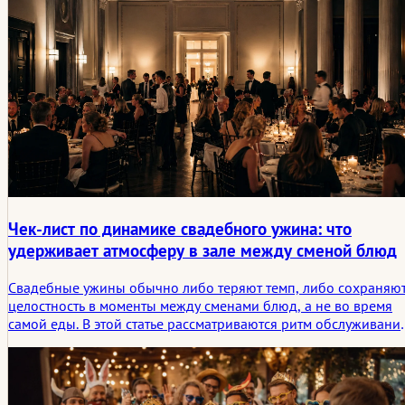
оглядываясь назад.
Чек-лист по динамике свадебного ужина: что
удерживает атмосферу в зале между сменой блюд
Свадебные ужины обычно либо теряют темп, либо сохраняю
целостность в моменты между сменами блюд, а не во время
самой еды. В этой статье рассматриваются ритм обслуживания
перемещение гостей, музыка, речи и те небольшие
промежуточные условия, которые поддерживают социальну
связь в зале.