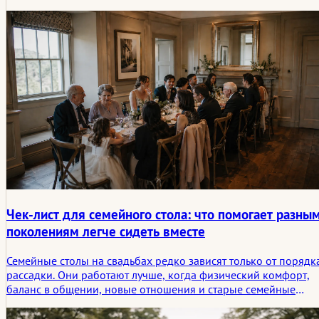
спокойное, к чему можно прикоснуться, и что-то небольшое,
что можно унести с собой потом. В этой статье
рассматривается, какие виды свадебных мероприятий для
гостей имеют тенденцию оставаться в памяти людей и почему
они часто оставляют более глубокий след, чем более
зрелищные развлечения.
Чек-лист для семейного стола: что помогает разны
поколениям легче сидеть вместе
Семейные столы на свадьбах редко зависят только от порядк
рассадки. Они работают лучше, когда физический комфорт,
баланс в общении, новые отношения и старые семейные
истории учитываются еще до начала ужина.