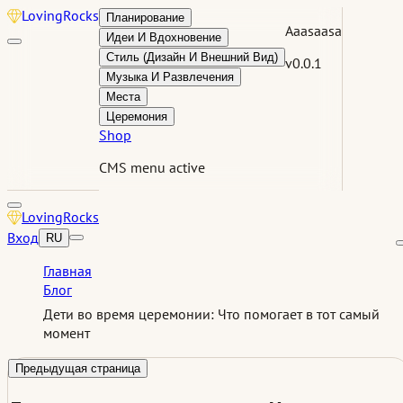
Loving
Rocks
Планирование
Aaasaasa
Идеи И Вдохновение
Стиль (Дизайн И Внешний Вид)
v0.0.1
Музыка И Развлечения
Места
Церемония
Shop
CMS menu active
Loving
Rocks
Вход
RU
Главная
Блог
Дети во время церемонии: Что помогает в тот самый
момент
Предыдущая страница