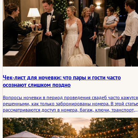
часто создают самые запоминающиеся истории.
Чек-лист для ночевки: что пары и гости часто
осознают слишком поздно
Вопросы ночевки в период проведения свадеб часто кажутся
решенными, как только забронированы номера. В этой стать
рассматриваются доступ в номера, багаж, ключи, транспорт,
завтрак, выезд и моменты ожидания поздно ночью, которые
пары и гости обычно замечают слишком поздно.