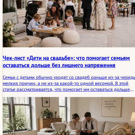
Чек-лист «Дети на свадьбе»: что помогает семьям
оставаться дольше без лишнего напряжения
Семьи с детьми обычно уходят со свадеб раньше из-за черед
мелких причин, а не из-за какой-то одной весомой. В этой
статье рассматривается, что помогает им оставаться дольше
без лишнего напряжения: от времени подачи блюд и зон для
отдыха до более спокойных переходов и простой
потребности в разрядке.