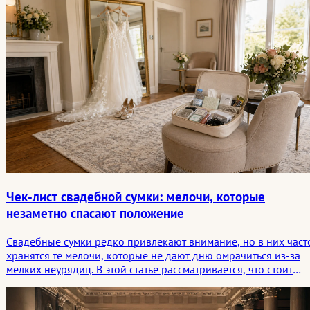
гостей, чтобы вместить реальную жизнь. В этой статье
рассматривается, как дети влияют на торжественные
свадебные ситуации, и как пары могут планировать эти
изменения, не нарушая при этом общего настроения дня.
Чек-лист свадебной сумки: мелочи, которые
незаметно спасают положение
Свадебные сумки редко привлекают внимание, но в них част
хранятся те мелочи, которые не дают дню омрачиться из-за
мелких неурядиц. В этой статье рассматривается, что стоит
взять с собой, кто должен это носить и почему самые
полезные вещи часто оказываются наиболее важными лишь