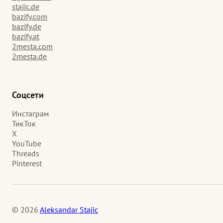
stajic.de
bazify.com
bazify.de
bazify.at
2mesta.com
2mesta.de
Соцсети
Инстаграм
ТикТок
X
YouTube
Threads
Pinterest
© 2026
Aleksandar Stajic