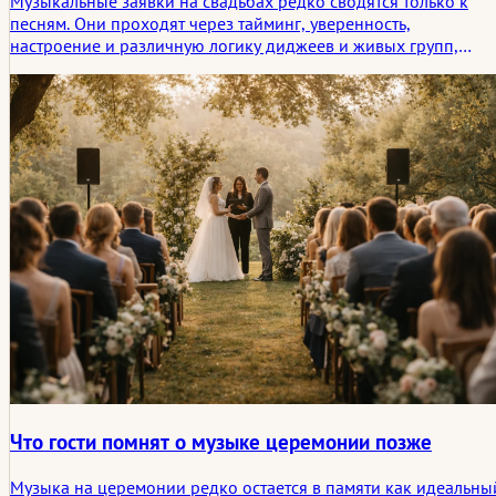
Музыкальные заявки на свадьбах редко сводятся только к
песням. Они проходят через тайминг, уверенность,
настроение и различную логику диджеев и живых групп,
формируя социальную ткань вечера в той же мере, что и сам
плейлист.
Что гости помнят о музыке церемонии позже
Музыка на церемонии редко остается в памяти как идеальны