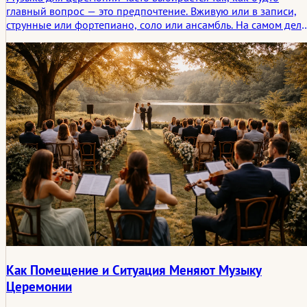
главный вопрос — это предпочтение. Вживую или в записи,
струнные или фортепиано, соло или ансамбль. На самом деле
гости ощущают нечто более тонкое: масштаб, дыхание,
расстояние, тайминг, а также то, как музыка меняет атмосфер
в помещении до церемонии и после того, как ритуал уже
состоялся. В этой статье рассматривается, что на самом деле
меняется, когда свадебная музыка живая, записанная,
слишком отточенная, слишком слабая или в самый раз.
Как Помещение и Ситуация Меняют Музыку
Церемонии