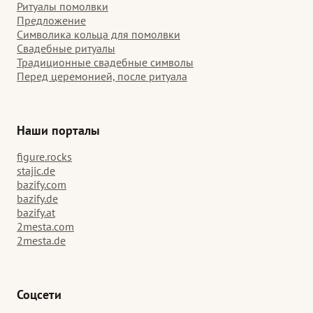
Ритуалы помолвки
Предложение
Символика кольца для помолвки
Свадебные ритуалы
Традиционные свадебные символы
Перед церемонией, после ритуала
Наши порталы
figure.rocks
stajic.de
bazify.com
bazify.de
bazify.at
2mesta.com
2mesta.de
Соцсети