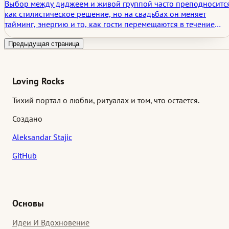
Выбор между диджеем и живой группой часто преподноситс
как стилистическое решение, но на свадьбах он меняет
тайминг, энергию и то, как гости перемещаются в течение
вечера. В этой статье рассматривается, что на самом деле
заполняет танцпол, чего на самом деле хотят гости, и почему
Предыдущая страница
самый важный музыкальный выбор часто происходит до
начала первой песни.
Loving Rocks
Тихий портал о любви, ритуалах и том, что остается.
Создано
Aleksandar Stajic
GitHub
Основы
Идеи И Вдохновение