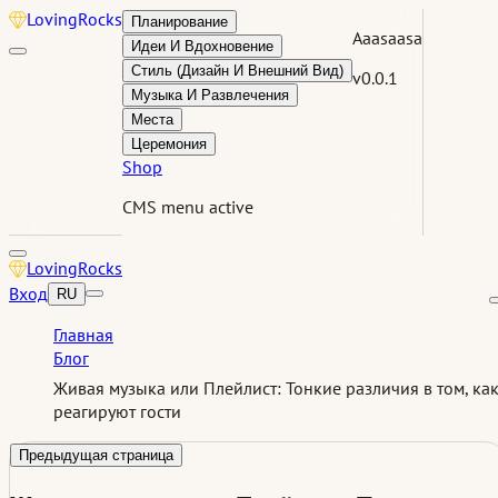
Loving
Rocks
Планирование
Aaasaasa
Идеи И Вдохновение
Стиль (Дизайн И Внешний Вид)
v0.0.1
Музыка И Развлечения
Места
Церемония
Shop
CMS menu active
Loving
Rocks
Вход
RU
Главная
Блог
Живая музыка или Плейлист: Тонкие различия в том, ка
реагируют гости
Предыдущая страница