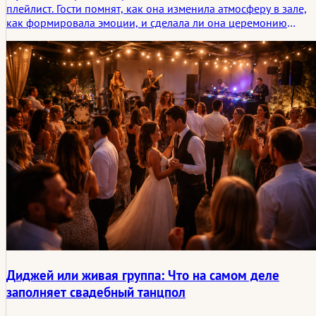
плейлист. Гости помнят, как она изменила атмосферу в зале,
как формировала эмоции, и сделала ли она церемонию
интимной, масштабной, личной или странно далекой. В этой
статье рассматривается, что гости на самом деле выносят из
музыки свадебной церемонии и почему размещение часто
имеет большее значение, чем сама песня.
Диджей или живая группа: Что на самом деле
заполняет свадебный танцпол