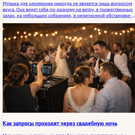
Музыка для церемонии никогда не является лишь вопросом
вкуса. Она ведет себя по-разному на ветру, в торжественных
залах, на небольших собраниях, в религиозной обстановке и
на очень тихих свадьбах, где каждая нота становится более
отчетливой. В этой статье рассматривается, как пространство 
ситуация меняют эффект музыки для свадебной церемонии, 
почему размещение имеет значение не меньше, чем сама
музыка.
Как запросы проходят через свадебную ночь