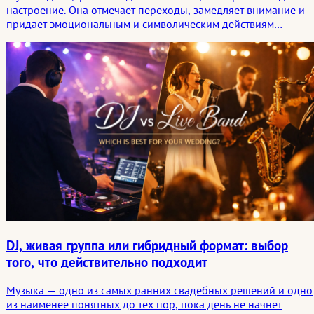
настроение. Она отмечает переходы, замедляет внимание и
придает эмоциональным и символическим действиям
необходимый вес в реальном времени. Эта статья предлагает
практический обзор музыки для церемоний в различных
условиях и странах, связывая музыку с более глубоким
эмоциональным смыслом, который несут в себе свадебные
ритуалы.
DJ, живая группа или гибридный формат: выбор
того, что действительно подходит
Музыка — одно из самых ранних свадебных решений и одно
из наименее понятных до тех пор, пока день не начнет