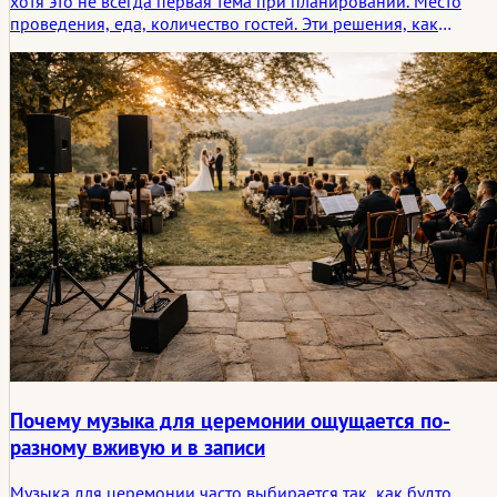
хотя это не всегда первая тема при планировании. Место
проведения, еда, количество гостей. Эти решения, как
правило, появляются раньше. Позже разговор переходит к
звуку в помещении. Каким должен быть вечер, когда ужин
закончится и люди начнут собираться возле танцпола.
Почему музыка для церемонии ощущается по-
разному вживую и в записи
Музыка для церемонии часто выбирается так, как будто