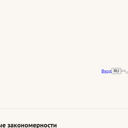
Вход
RU
ые закономерности