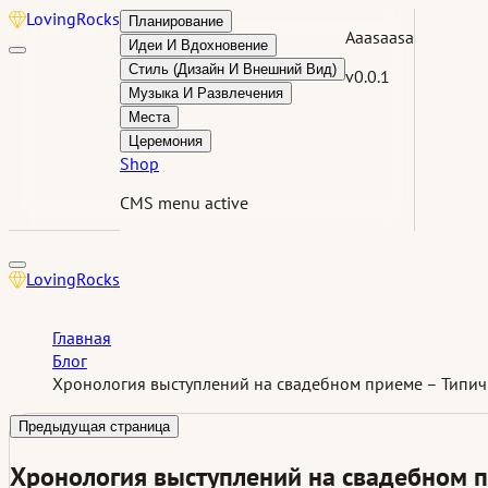
Loving
Rocks
Планирование
Aaasaasa
Идеи И Вдохновение
Стиль (Дизайн И Внешний Вид)
v0.0.1
Музыка И Развлечения
Места
Церемония
Shop
CMS menu active
Loving
Rocks
Главная
Блог
Хронология выступлений на свадебном приеме – Типи
Предыдущая страница
Хронология выступлений на свадебном 