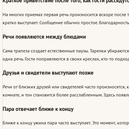
Краткое приветствие после того, как гости рассядут
На многих приемах первая речь произносится вскоре после то
кратко выступает. Сообщение обычно простое. Благодарность 
Речи появляются между блюдами
Сама трапеза создает естественные паузы. Тарелки убираются
одна речь. Гости поправляются в своих креслах, кто-то подх
Друзья и свидетели выступают позже
Речи от близких друзей или свидетелей часто произносятся, к
комнате, и тон становится более расслабленным. Здесь появ
Пара отвечает ближе к концу
Ближе к концу ужина пара часто выступает. Это момент, кот