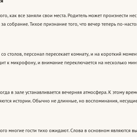
ся
го, как все заняли свои места. Родитель может произнести не
за собрание. Тихое признание того, что вечер теперь по-наст
 со столов, персонал пересекает комнату, и на короткий момен
одит к микрофону, и внимание переключается на несколько мин
огда в зале устанавливается вечерняя атмосфера. К этому врем
ляются истории. Обычно не длинные, но воспоминания, несущие
орого многие гости тихо ожидают. Слова в основном являются в