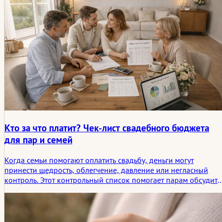
Кто за что платит? Чек-лист свадебного бюджета
для пар и семей
Когда семьи помогают оплатить свадьбу, деньги могут
принести щедрость, облегчение, давление или негласный
контроль. Этот контрольный список помогает парам обсудить
вклады, границы, приоритеты и ожидания, прежде чем
финансовая поддержка начнет негласно формировать этот
день.