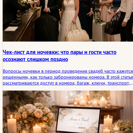
которые незаметно закрепились. На переднем плане — опыт,
мнения практиков и вопрос о том, как кольцо подходит
человеку, не определяя его личность.
Чек-лист для ночевки: что пары и гости часто
осознают слишком поздно
Вопросы ночевки в период проведения свадеб часто кажутся
решенными, как только забронированы номера. В этой стать
рассматриваются доступ в номера, багаж, ключи, транспорт,
завтрак, выезд и моменты ожидания поздно ночью, которые
пары и гости обычно замечают слишком поздно.