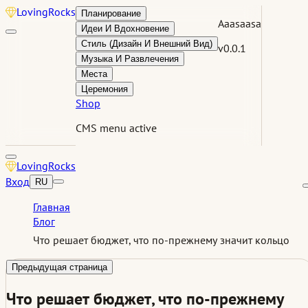
Loving
Rocks
Планирование
Aaasaasa
Идеи И Вдохновение
Стиль (Дизайн И Внешний Вид)
v0.0.1
Музыка И Развлечения
Места
Церемония
Shop
CMS menu active
Loving
Rocks
Вход
RU
Главная
Блог
Что решает бюджет, что по-прежнему значит кольцо
Предыдущая страница
Что решает бюджет, что по-прежнему