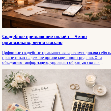
Свадебное приглашение онлайн – Четко
организовано, лично связано
Цифровые свадебные приглашения зарекомендовали себя н
практике как надежное организационное средство. Они
объединяют информацию, упрощают обратную связь и
связывают гостей независимо от их местонахождения.
Свадебный веб-сайт создает обзор, сокращает усилия по
координации и позволяет гибко адаптировать процесс.
Решающее значение имеют четкое содержание, спокойный
дизайн и личное обращение. Так техническое решение
становится гармоничным началом общего дня.