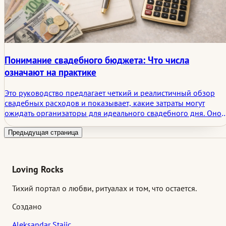
Понимание свадебного бюджета: Что числа
означают на практике
Это руководство предлагает четкий и реалистичный обзор
свадебных расходов и показывает, какие затраты могут
ожидать организаторы для идеального свадебного дня. Оно
разбивает все основные расходы, сравнивает бюджетные,
среднеценовые и люксовые варианты и содержит
Предыдущая страница
практические примеры, советы и оценки цен как в долларах
США, так и в евро.
Loving Rocks
Тихий портал о любви, ритуалах и том, что остается.
Создано
Aleksandar Stajic