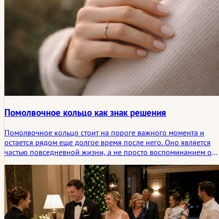
Помолвочное кольцо как знак решения
Помолвочное кольцо стоит на пороге важного момента и
остается рядом еще долгое время после него. Оно является
частью повседневной жизни, а не просто воспоминанием о
предложении. Этот текст описывает, что собой представляет
помолвочное кольцо, как оно выбирается и почему решения
относительно формы, материала, размера кольца и стиля
ношения чаще всего основываются на наблюдениях. Речь
идет о распространенных вариантах, обращении с
бриллиантами и альтернативами, а также о тенденциях,