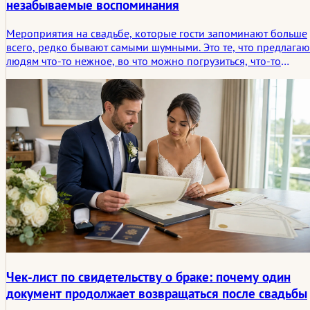
незабываемые воспоминания
Мероприятия на свадьбе, которые гости запоминают больше
всего, редко бывают самыми шумными. Это те, что предлагаю
людям что-то нежное, во что можно погрузиться, что-то
спокойное, к чему можно прикоснуться, и что-то небольшое,
что можно унести с собой потом. В этой статье
рассматривается, какие виды свадебных мероприятий для
гостей имеют тенденцию оставаться в памяти людей и почему
они часто оставляют более глубокий след, чем более
зрелищные развлечения.
Чек-лист по свидетельству о браке: почему один
документ продолжает возвращаться после свадьбы