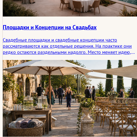
Площадки и Концепции на Свадьбах
Свадебные площадки и свадебные концепции часто
рассматриваются как отдельные решения. На практике они
редко остаются раздельными надолго. Место меняет идею,
идея меняет место, и где-то между ними начинает
формироваться атмосфера, которую гости позже вспоминают
яснее, чем сам план.