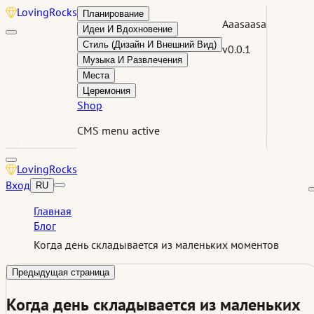
Loving
Rocks
Планирование
Aaasaasa
Идеи И Вдохновение
Стиль (Дизайн И Внешний Вид)
v0.0.1
Музыка И Развлечения
Места
Церемония
Shop
CMS menu active
Loving
Rocks
Вход
RU
Главная
Блог
Когда день складывается из маленьких моментов
Предыдущая страница
Когда день складывается из маленьких