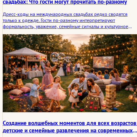
свадьбах: Что гости могут прочитать по-разному
Дресс-коды на международных свадьбах редко сводятся
только к одежде. Гости по-разному интерпретируют
формальность, уважение, семейные сигналы и культурное
значение. В этой статье рассматривается, как воспринимается
одежда в разных контекстах и почему то, что кажется
очевидным одному гостю, может показаться непонятным
другому.
Создание волшебных моментов для всех возрастов
детские и семейные развлечения на современных