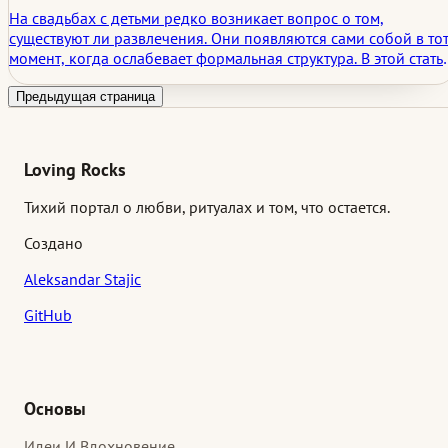
свадьбах
На свадьбах с детьми редко возникает вопрос о том,
существуют ли развлечения. Они появляются сами собой в то
момент, когда ослабевает формальная структура. В этой стать
семейные развлечения рассматриваются не как побочная
программа, а как негласная система возможностей, которая
Предыдущая страница
помогает дню оставаться размеренным, щедрым и
запоминающимся для гостей разных возрастов.
Loving Rocks
Тихий портал о любви, ритуалах и том, что остается.
Создано
Aleksandar Stajic
GitHub
Основы
Идеи И Вдохновение