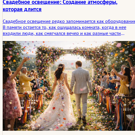
Свадебное освещение: Создание атмосферы,
которая длится
Свадебное освещение редко запоминается как оборудование
В памяти остается то, как ощущалась комната, когда в нее
входили люди, как смягчался вечер и как разные части
торжества, казалось, составляли единое целое без видимых
усилий. В этой статье свадебное освещение рассматривается
как незаметная структура, которая формирует атмосферу и
оставляет неизгладимый след.