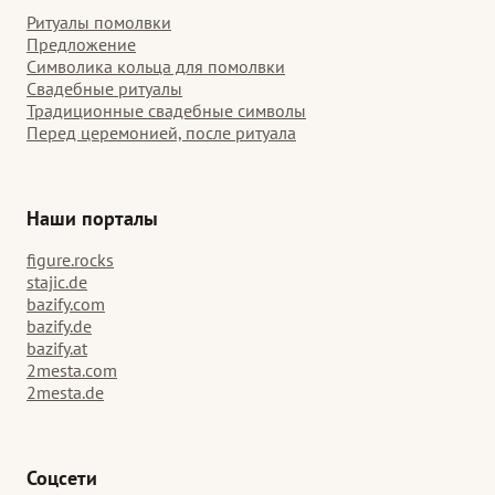
Ритуалы помолвки
Предложение
Символика кольца для помолвки
Свадебные ритуалы
Традиционные свадебные символы
Перед церемонией, после ритуала
Наши порталы
figure.rocks
stajic.de
bazify.com
bazify.de
bazify.at
2mesta.com
2mesta.de
Соцсети