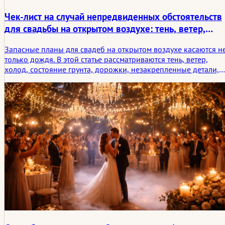
Чек-лист на случай непредвиденных обстоятельств
для свадьбы на открытом воздухе: тень, ветер,
холод и то, о чем забывают
Запасные планы для свадеб на открытом воздухе касаются н
только дождя. В этой статье рассматриваются тень, ветер,
холод, состояние грунта, дорожки, незакрепленные детали,
комфорт гостей и мелкие погодные нюансы, которые
определяют то, каким запомнится торжество на открытом
воздухе.