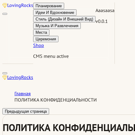
Loving
Rocks
Планирование
Aaasaasa
Идеи И Вдохновение
Стиль (Дизайн И Внешний Вид)
v0.0.1
Музыка И Развлечения
Места
Церемония
Shop
CMS menu active
Loving
Rocks
Главная
ПОЛИТИКА КОНФИДЕНЦИАЛЬНОСТИ
Предыдущая страница
ПОЛИТИКА КОНФИДЕНЦИАЛЬ