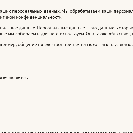
е ваших персональных данных. Мы обрабатываем ваши персона
итикой конфиденциальности.
нальные данные. Персональные данные — это данные, которые
е мы собираем и для чего используем. Она также объясняет, к
пример, общение по электронной почте) может иметь уязвимос
те, является:
 единолично или совместно с другими определяет цели и сред