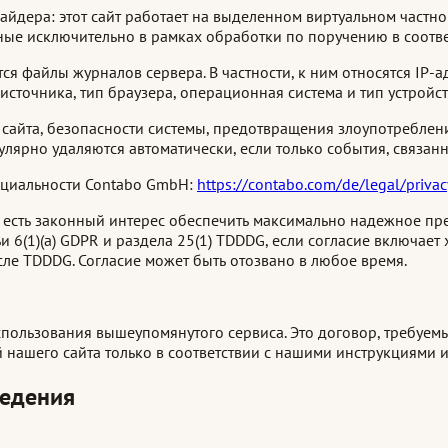
дера: этот сайт работает на выделенном виртуальном частном 
ые исключительно в рамках обработки по поручению в соответ
 файлы журналов сервера. В частности, к ним относятся IP-а
сточника, тип браузера, операционная система и тип устройст
 сайта, безопасности системы, предотвращения злоупотреблен
гулярно удаляются автоматически, если только события, связан
нциальности Contabo GmbH:
https://contabo.com/de/legal/privac
ас есть законный интерес обеспечить максимально надежное пр
и 6(1)(a) GDPR и раздела 25(1) TDDDG, если согласие включае
сле TDDDG. Согласие может быть отозвано в любое время.
пользования вышеупомянутого сервиса. Это договор, требуемы
нашего сайта только в соответствии с нашими инструкциями и 
ведения