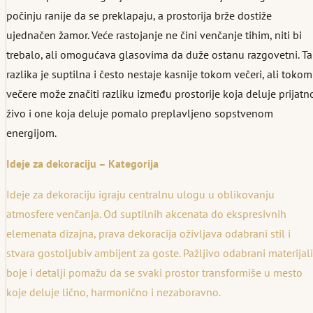
počinju ranije da se preklapaju, a prostorija brže dostiže
ujednačen žamor. Veće rastojanje ne čini venčanje tihim, niti bi
trebalo, ali omogućava glasovima da duže ostanu razgovetni. Ta
razlika je suptilna i često nestaje kasnije tokom večeri, ali tokom
večere može značiti razliku između prostorije koja deluje prijatn
živo i one koja deluje pomalo preplavljeno sopstvenom
energijom.
Ideje za dekoraciju – Kategorija
Ideje za dekoraciju igraju centralnu ulogu u oblikovanju
atmosfere venčanja. Od suptilnih akcenata do ekspresivnih
elemenata dizajna, prava dekoracija oživljava odabrani stil i
stvara gostoljubiv ambijent za goste. Pažljivo odabrani materijali
boje i detalji pomažu da se svaki prostor transformiše u mesto
koje deluje lično, harmonično i nezaboravno.