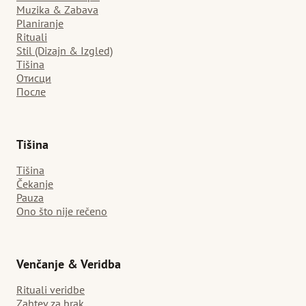
Muzika & Zabava
Planiranje
Rituali
Stil (Dizajn & Izgled)
Tišina
Отисци
После
Tišina
Tišina
Čekanje
Pauza
Ono što nije rečeno
Venčanje & Veridba
Rituali veridbe
Zahtev za brak