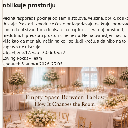
oblikuje prostoriju
Većina rasporeda počinje od samih stolova. Veličina, oblik, kolik
ih staje. Prostori između se često prilagođavaju na kraju, poneka
samo da bi stvari funkcionisale na papiru. U stvarnoj prostoriji,
međutim, ti preostali prostori čine nešto. Ne na osmišljen način.
Više kao da menjaju način na koji se ljudi kreću, a da niko na to
zapravo ne ukazuje.
Objavljeno:
17. март 2026. 03:57
Loving Rocks - Team
Updated: 3. април 2026. 23:05