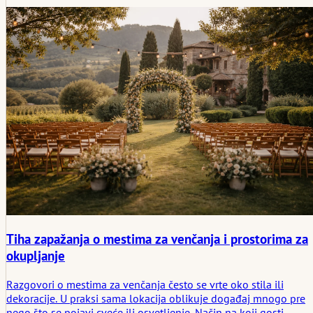
dolazi, zašto su one obično manje važne nego što se strahuje i
kako venčanja apsorbuju različite ritmove bez gubljenja svoje
strukture.
Tiha zapažanja o mestima za venčanja i prostorima za
okupljanje
Razgovori o mestima za venčanja često se vrte oko stila ili
dekoracije. U praksi sama lokacija oblikuje događaj mnogo pre
nego što se pojavi cveće ili osvetljenje. Način na koji gosti