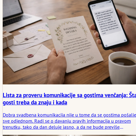
Lista za proveru komunikacije sa gostima venčanja: Št
gosti treba da znaju i kada
Dobra svadbena komunikacija nije u tome da se gostima pošalj
sve odjednom. Radi se o davanju pravih informacija u pravom
trenutku, tako da dan deluje jasno, a da ne bude previše
objašnjen. Ovaj članak razmatra šta gosti zapravo treba da znaju