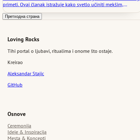
primeti. Ovaj članak istražuje kako svetlo učiniti mekšim,
smirenijim i namernijim, i zašto ono što se ne vidi direktno često
je najvažnije.
Претходна страна
Loving Rocks
Tihi portal o ljubavi, ritualima i onome što ostaje.
Kreirao
Aleksandar Stajic
GitHub
Osnove
Ceremonija
Ideje & Inspiracija
Mesta & Koncepti