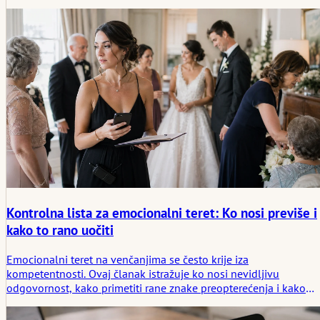
predah koji menjaju atmosferu čitave prostorije.
Kontrolna lista za emocionalni teret: Ko nosi previše i
kako to rano uočiti
Emocionalni teret na venčanjima se često krije iza
kompetentnosti. Ovaj članak istražuje ko nosi nevidljivu
odgovornost, kako primetiti rane znake preopterećenja i kako
podeliti brigu pre nego što jedna osoba u tišini ponese previše.