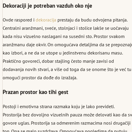
Dekoraciji je potreban vazduh oko nje
Ovde raspored i
dekoracija
prestaju da budu odvojena pitanja.
Centralni aranžmani, sveće, stolnjaci i stolice lakše se uočavaju
kada nisu vizuelno naslagani na susedni sto. Prostor svakom
aranžmanu daje okvir. On omogućava detaljima da se prepoznaj
kao izbori, a ne da se utope u jedinstvenu dekorisanu masu.
Praktično govoreći, dobar stajling često manje zavisi od
dodavanja novih stvari, a više od toga da se onome što je već tu
omogući prostor da dođe do izražaja.
Prazan prostor kao tihi gest
Postoji i emotivna strana razmaka koju je lako prevideti.
Prostorija bez dovoljno vizuelnih pauza može delovati kao da sv
govore uglas. Prostorija sa odmerenim razmacima nosi drugačiji
ton. Ona se malo suzdržava. Omogućava pogledima da putuju,