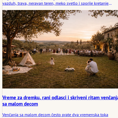
vazduh, trava, neravan teren, meko svetlo i sporije kretanje
stvaraju vrstu mira koji se čini gotovo poznatim od samog
početka. Ovaj članak istražuje kako rustični venčani ambijenti
oblikuju atmosferu kroz jednostavnost, materijalnu iskrenost i
tihu logiku mesta.
Vreme za dremku, rani odlasci i skriveni ritam venčanj
sa malom decom
Venčanja sa malom decom često prate dva vremenska toka