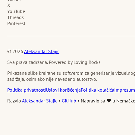
X
YouTube
Threads
Pinterest
© 2026
Aleksandar Stajic
Sva prava zadržana. Powered by Loving Rocks
Prikazane slike kreirane su softverom za generisanje vizuelno
sadržaja, osim ako nije navedeno autorstvo.
Politika privatnosti
Uslovi korišćenja
Politika kolačića
Impresum
Razvio
Aleksandar Stajic
•
GitHub
•
Napravio sa ❤️ u Nemačko