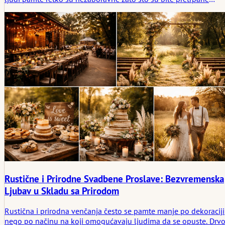
idejama. Ostaju nam u sećanju zato što je prostor znao kada da
napravi pauzu. Svečani luk sa prostorom oko sebe, sto na kome
je samo ono što je bitno, ulaz ostavljen skoro prazan kako bi
ljudi koji prolaze kroz njega postali u fokusu: ovi izbori čine više
od pukog ukrašavanja. Oni stvaraju emocionalni smer kroz
svadbenu dekoraciju koja deluje promišljeno, a ne namešteno.
Rustične i Prirodne Svadbene Proslave: Bezvremenska
Ljubav u Skladu sa Prirodom
Rustična i prirodna venčanja često se pamte manje po dekoraciji
nego po načinu na koji omogućavaju ljudima da se opuste. Drvo