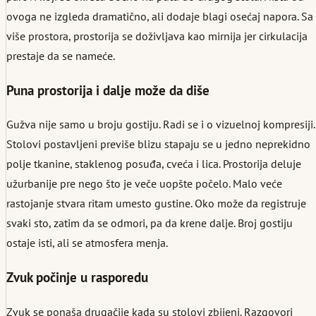
ovoga ne izgleda dramatično, ali dodaje blagi osećaj napora. Sa
više prostora, prostorija se doživljava kao mirnija jer cirkulacija
prestaje da se nameće.
Puna prostorija i dalje može da diše
Gužva nije samo u broju gostiju. Radi se i o vizuelnoj kompresiji.
Stolovi postavljeni previše blizu stapaju se u jedno neprekidno
polje tkanine, staklenog posuđa, cveća i lica. Prostorija deluje
užurbanije pre nego što je veče uopšte počelo. Malo veće
rastojanje stvara ritam umesto gustine. Oko može da registruje
svaki sto, zatim da se odmori, pa da krene dalje. Broj gostiju
ostaje isti, ali se atmosfera menja.
Zvuk počinje u rasporedu
Zvuk se ponaša drugačije kada su stolovi zbijeni. Razgovori