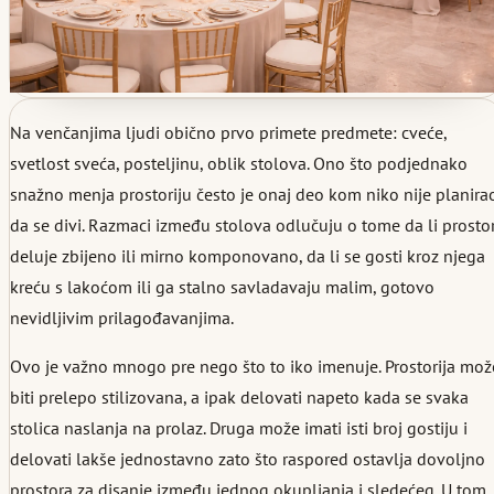
Na venčanjima ljudi obično prvo primete predmete: cveće,
svetlost sveća, posteljinu, oblik stolova. Ono što podjednako
snažno menja prostoriju često je onaj deo kom niko nije planira
da se divi. Razmaci između stolova odlučuju o tome da li prosto
deluje zbijeno ili mirno komponovano, da li se gosti kroz njega
kreću s lakoćom ili ga stalno savladavaju malim, gotovo
nevidljivim prilagođavanjima.
Ovo je važno mnogo pre nego što to iko imenuje. Prostorija mož
biti prelepo stilizovana, a ipak delovati napeto kada se svaka
stolica naslanja na prolaz. Druga može imati isti broj gostiju i
delovati lakše jednostavno zato što raspored ostavlja dovoljno
prostora za disanje između jednog okupljanja i sledećeg. U tom