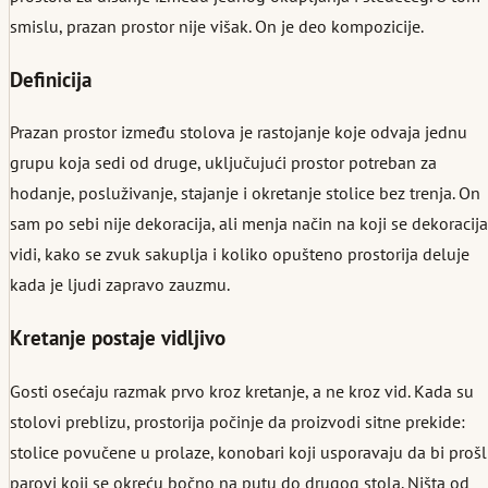
smislu, prazan prostor nije višak. On je deo kompozicije.
Definicija
Prazan prostor između stolova je rastojanje koje odvaja jednu
grupu koja sedi od druge, uključujući prostor potreban za
hodanje, posluživanje, stajanje i okretanje stolice bez trenja. On
sam po sebi nije dekoracija, ali menja način na koji se dekoracija
vidi, kako se zvuk sakuplja i koliko opušteno prostorija deluje
kada je ljudi zapravo zauzmu.
Kretanje postaje vidljivo
Gosti osećaju razmak prvo kroz kretanje, a ne kroz vid. Kada su
stolovi preblizu, prostorija počinje da proizvodi sitne prekide:
stolice povučene u prolaze, konobari koji usporavaju da bi prošli
parovi koji se okreću bočno na putu do drugog stola. Ništa od