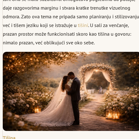
daje razgovorima marginu i stvara kratke trenutke vizuelnog
odmora. Zato ova tema ne pripada samo planiranju i stilizovanju
već i tišem jeziku koji se istražuje u
tišini
. U sali za venčanje,
prazan prostor može funkcionisati skoro kao tišina u govoru:
nimalo prazan, već oblikujući sve oko sebe.
Tišina