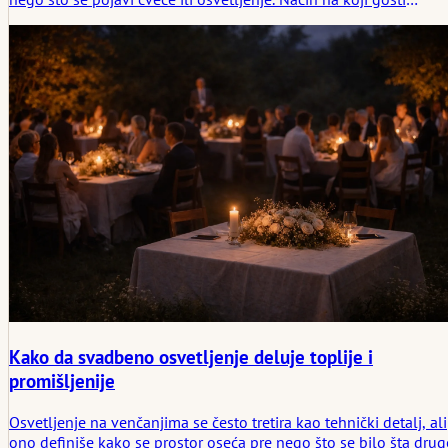
dolaze, kako su sobe povezane, kako se zvuk širi u staroj sali ili
preko baštenske terase. Ove stvari tiho određuju ritam dana.
Kako da svadbeno osvetljenje deluje toplije i
promišljenije
Osvetljenje na venčanjima se često tretira kao tehnički detalj, ali
ono definiše kako se prostor oseća pre nego što se bilo šta dru