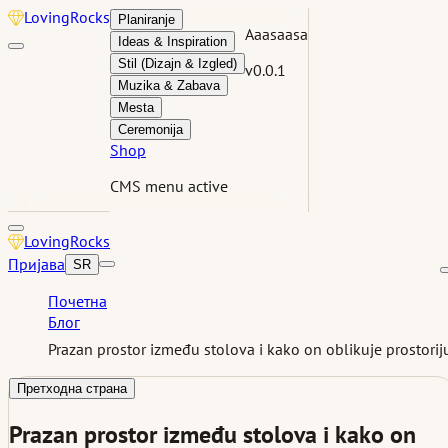
Loving
Rocks
Planiranje
Aaasaasa
Ideas & Inspiration
Stil (Dizajn & Izgled)
v0.0.1
Muzika & Zabava
Mesta
Ceremonija
Shop
CMS menu active
Loving
Rocks
Пријава
SR
Почетна
Блог
Prazan prostor između stolova i kako on oblikuje prostorij
Претходна страна
Prazan prostor između stolova i kako on