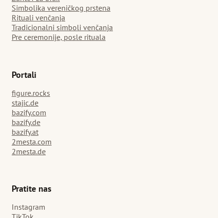
Simbolika vereničkog prstena
Rituali venčanja
Tradicionalni simboli venčanja
Pre ceremonije, posle rituala
Portali
figure.rocks
stajic.de
bazify.com
bazify.de
bazify.at
2mesta.com
2mesta.de
Pratite nas
Instagram
TikTok