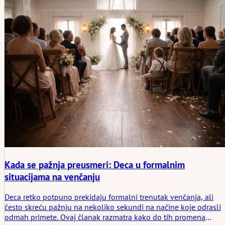
kada to treba da znaju i zašto tišina i dalje ima svoje mesto u
planiranju venčanja.
Kada se pažnja preusmeri: Deca u formalnim
situacijama na venčanju
Deca retko potpuno prekidaju formalni trenutak venčanja, ali
često skreću pažnju na nekoliko sekundi na načine koje odrasli
odmah primete. Ovaj članak razmatra kako do tih promena