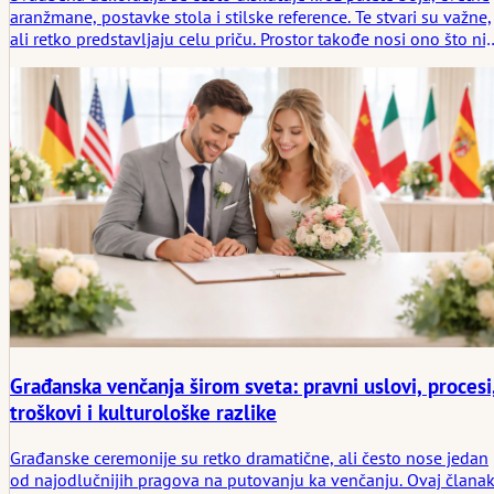
aranžmane, postavke stola i stilske reference. Te stvari su važne,
ali retko predstavljaju celu priču. Prostor takođe nosi ono što nij
u potpunosti objašnjeno: porodične tenzije rešene sa
dostojanstvom, privatne istorije koje oblikuju izbore para, ili
zajedničku želju da dan bude miran, a ne spektakularan. U tom
smislu, dekoracija nije samo vizuelna. Ona postaje deo
emocionalne arhitekture ceremonije.
Građanska venčanja širom sveta: pravni uslovi, procesi
troškovi i kulturološke razlike
Građanske ceremonije su retko dramatične, ali često nose jedan
od najodlučnijih pragova na putovanju ka venčanju. Ovaj člana