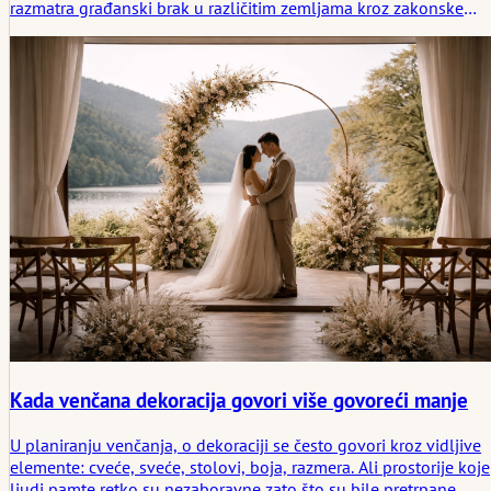
razmatra građanski brak u različitim zemljama kroz zakonske
zahteve, uobičajene procese, raspone troškova i tišu atmosferu
koja često okružuje trenutak kada brak postaje zvaničan.
Kada venčana dekoracija govori više govoreći manje
U planiranju venčanja, o dekoraciji se često govori kroz vidljive
elemente: cveće, sveće, stolovi, boja, razmera. Ali prostorije koje
ljudi pamte retko su nezaboravne zato što su bile pretrpane