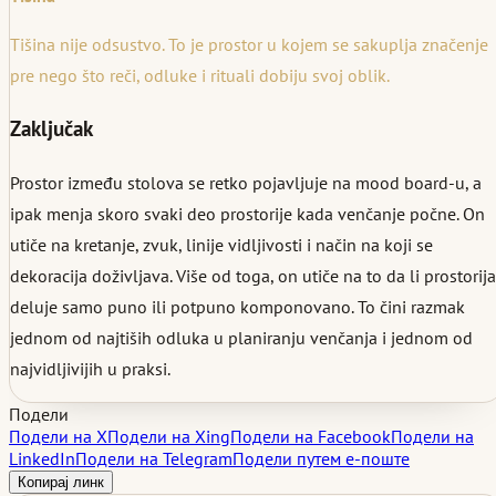
Tišina nije odsustvo. To je prostor u kojem se sakuplja značenje
pre nego što reči, odluke i rituali dobiju svoj oblik.
Zaključak
Prostor između stolova se retko pojavljuje na mood board-u, a
ipak menja skoro svaki deo prostorije kada venčanje počne. On
utiče na kretanje, zvuk, linije vidljivosti i način na koji se
dekoracija doživljava. Više od toga, on utiče na to da li prostorija
deluje samo puno ili potpuno komponovano. To čini razmak
jednom od najtiših odluka u planiranju venčanja i jednom od
najvidljivijih u praksi.
Подели
Подели на X
Подели на Xing
Подели на Facebook
Подели на
LinkedIn
Подели на Telegram
Подели путем е-поште
Копирај линк