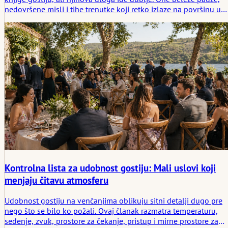
nedovršene misli i tihe trenutke koji retko izlaze na površinu u
izgovorenom obliku. Ovaj članak istražuje kako beležnice
povezuju vidljivi ritual venčanja sa nevidljivim prostorom tišine.
Kontrolna lista za udobnost gostiju: Mali uslovi koji
menjaju čitavu atmosferu
Udobnost gostiju na venčanjima oblikuju sitni detalji dugo pre
nego što se bilo ko požali. Ovaj članak razmatra temperaturu,
sedenje, zvuk, prostore za čekanje, pristup i mirne prostore za