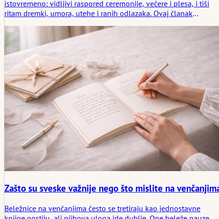
istovremeno: vidljivi raspored ceremonije, večere i plesa, i tiši
ritam dremki, umora, utehe i ranih odlazaka. Ovaj članak
razmatra kako te skrivene promene oblikuju dan na praktične i
emocionalne načine.
Zašto su sveske važnije nego što mislite na venčanjim
Beležnice na venčanjima često se tretiraju kao jednostavne
knjige gostiju, ali njihova uloga ide dublje. One beleže pauze,