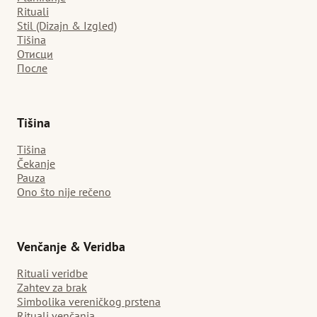
Rituali
Stil (Dizajn & Izgled)
Tišina
Отисци
После
Tišina
Tišina
Čekanje
Pauza
Ono što nije rečeno
Venčanje & Veridba
Rituali veridbe
Zahtev za brak
Simbolika vereničkog prstena
Rituali venčanja