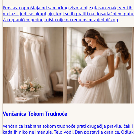
Proslava oproštaja od samačkog života nije glasan znak, već tih
prelaz. Ljudi se okupljaju, koji su ih pratili na dosadašnjem putu
Za ograničen period, ništa nije na redu osim zajedničkog
vremena. Planiranje daje oslonac, otvorenost stvara prostor. Bilo
za muškarce ili žene: Ključno je da prilika odgovara osobi. Tada
nastaje nešto svoje. Smireno. Održivo.
Venčanica Tokom Trudnoće
Venčanica izabrana tokom trudnoće prati drugačija pravila, čak i
kada ih niko ne imenuje. Telo vodi. Dan postavlja granice. Odlu