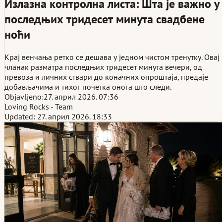
Излазна контролна листа: Шта је важно у
последњих тридесет минута свадбене
ноћи
Крај венчања ретко се дешава у једном чистом тренутку. Овај
чланак разматра последњих тридесет минута вечери, од
превоза и личних ствари до коначних опроштаја, предаје
добављачима и тихог почетка онога што следи.
Objavljeno:
27. април 2026. 07:36
Loving Rocks - Team
Updated: 27. април 2026. 18:33