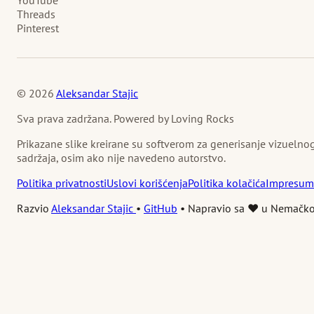
Threads
Pinterest
© 2026
Aleksandar Stajic
Sva prava zadržana. Powered by Loving Rocks
Prikazane slike kreirane su softverom za generisanje vizuelno
sadržaja, osim ako nije navedeno autorstvo.
Politika privatnosti
Uslovi korišćenja
Politika kolačića
Impresum
Razvio
Aleksandar Stajic
•
GitHub
•
Napravio sa ❤️ u Nemačko