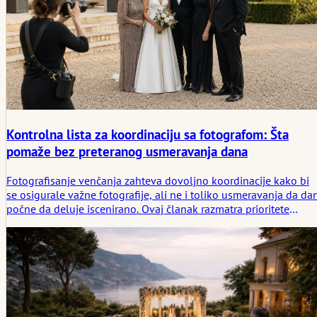
Kontrolna lista za koordinaciju sa fotografom: Šta
pomaže bez preteranog usmeravanja dana
Fotografisanje venčanja zahteva dovoljno koordinacije kako bi
se osigurale važne fotografije, ali ne i toliko usmeravanja da da
počne da deluje iscenirano. Ovaj članak razmatra prioritete
snimaka, porodične pomagače, periode sa najboljim svetlom,
pristup, ograničenja ceremonije i prostor koji je fotografima
potreban da bi uočili prave priče.