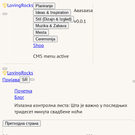
Loving
Rocks
Planiranje
Aaasaasa
Ideas & Inspiration
Stil (Dizajn & Izgled)
v0.0.1
Muzika & Zabava
Mesta
Ceremonija
Shop
CMS menu active
Loving
Rocks
Пријава
SR
Почетна
Блог
Излазна контролна листа: Шта је важно у последњих
тридесет минута свадбене ноћи
Претходна страна