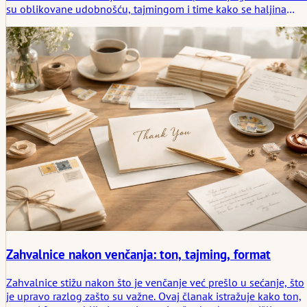
su oblikovane udobnošću, tajmingom i time kako se haljina
ponaša tokom sati, a ne trenutaka. Ovaj tekst se bavi
venčanicama za trudnice onako kako se pojavljuju na probama,
ceremonijama i kasnijim sećanjima. Ne kao ideali, već kao odevn
predmeti koji su morali da funkcionišu. Fokus ostaje na onome
što se pokazalo prikladnim, mirnim i trajnim, bez dramatizovanj
procesa ili predstavljanja kao izuzetak.
Zahvalnice nakon venčanja: ton, tajming, format
Zahvalnice stižu nakon što je venčanje već prešlo u sećanje, što
je upravo razlog zašto su važne. Ovaj članak istražuje kako ton,