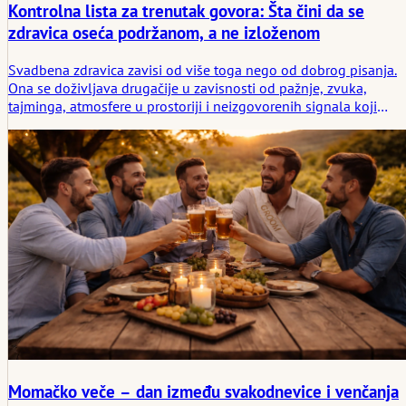
Kontrolna lista za trenutak govora: Šta čini da se
zdravica oseća podržanom, a ne izloženom
Svadbena zdravica zavisi od više toga nego od dobrog pisanja.
Ona se doživljava drugačije u zavisnosti od pažnje, zvuka,
tajminga, atmosfere u prostoriji i neizgovorenih signala koji
govorniku govore da li ga trenutak nosi ili ga ostavlja samog.
Momačko veče – dan između svakodnevice i venčanja