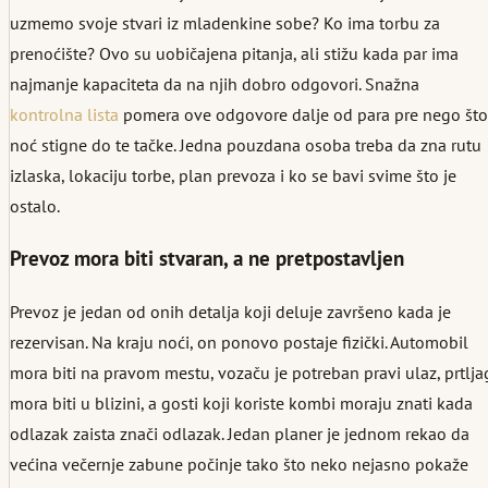
uzmemo svoje stvari iz mladenkine sobe? Ko ima torbu za
prenoćište? Ovo su uobičajena pitanja, ali stižu kada par ima
najmanje kapaciteta da na njih dobro odgovori. Snažna
kontrolna lista
pomera ove odgovore dalje od para pre nego što
noć stigne do te tačke. Jedna pouzdana osoba treba da zna rutu
izlaska, lokaciju torbe, plan prevoza i ko se bavi svime što je
ostalo.
Prevoz mora biti stvaran, a ne pretpostavljen
Prevoz je jedan od onih detalja koji deluje završeno kada je
rezervisan. Na kraju noći, on ponovo postaje fizički. Automobil
mora biti na pravom mestu, vozaču je potreban pravi ulaz, prtlja
mora biti u blizini, a gosti koji koriste kombi moraju znati kada
odlazak zaista znači odlazak. Jedan planer je jednom rekao da
većina večernje zabune počinje tako što neko nejasno pokaže