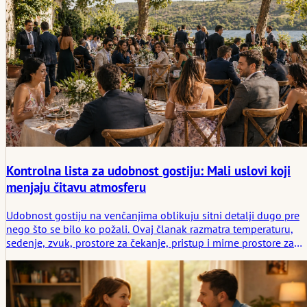
Kontrolna lista za udobnost gostiju: Mali uslovi koji
menjaju čitavu atmosferu
Udobnost gostiju na venčanjima oblikuju sitni detalji dugo pre
nego što se bilo ko požali. Ovaj članak razmatra temperaturu,
sedenje, zvuk, prostore za čekanje, pristup i mirne prostore za
predah koji menjaju atmosferu čitave prostorije.