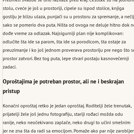
stolu, cveće je još u prostoriji, cipele su ispod stolice, knjiga
gostiju je blizu ulaza, punjači su u prostoru za spremanje, a nečij
sako se pomerio dva puta. Ništa od ovoga ne deluje hitno dok n
dođe vreme za odlazak. Najsigurniji plan nije komplikovan:
odlučite šta ide sa parom, šta ide sa porodicom, šta ostaje za
preuzimanje i ko još jednom proverava prostoriju pre nego što s
prostor zatvori. Bez tog puta, lepe stvari postaju kasnovečernji
zadaci.
Oproštajima je potreban prostor, ali ne i beskrajan
pristup
Konačni oproštaj retko je jedan oproštaj. Roditelji žele trenutak,
prijatelji žele još jednu fotografiju, stariji rođaci možda odu
ranije, neko neočekivano zaplače, neko drugi to učini smešnim
jer ne zna šta da radi sa emocijom. Pomaže ako par nije zaroblje