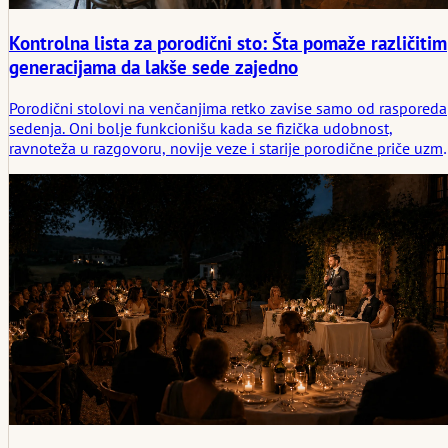
Kontrolna lista za porodični sto: Šta pomaže različitim
generacijama da lakše sede zajedno
Porodični stolovi na venčanjima retko zavise samo od rasporeda
sedenja. Oni bolje funkcionišu kada se fizička udobnost,
ravnoteža u razgovoru, novije veze i starije porodične priče uzm
u obzir pre nego što večera počne.