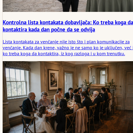
Kontrolna lista kontakata dobavljača: Ko treba koga d
kontaktira kada dan počne da se odvija
Lista kontakata za venčanje nije isto što i plan komunikacije za
venčanje. Kada dan krene, važno je ne samo ko je uključen, već 
ko treba koga da kontaktira, iz kog razloga i u kom trenutku.