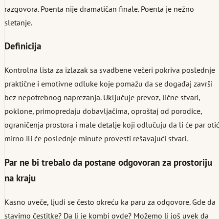
razgovora. Poenta nije dramatičan finale. Poenta je nežno
sletanje.
Definicija
Kontrolna lista za izlazak sa svadbene večeri pokriva poslednje
praktične i emotivne odluke koje pomažu da se događaj završi
bez nepotrebnog naprezanja. Uključuje prevoz, lične stvari,
poklone, primopredaju dobavljačima, oproštaj od porodice,
ograničenja prostora i male detalje koji odlučuju da li će par otić
mirno ili će poslednje minute provesti rešavajući stvari.
Par ne bi trebalo da postane odgovoran za prostoriju
na kraju
Kasno uveče, ljudi se često okreću ka paru za odgovore. Gde da
stavimo čestitke? Da li je kombi ovde? Možemo li još uvek da