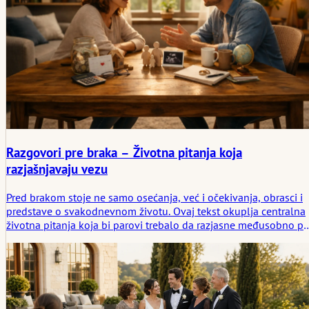
Razgovori pre braka – Životna pitanja koja
razjašnjavaju vezu
Pred brakom stoje ne samo osećanja, već i očekivanja, obrasci i
predstave o svakodnevnom životu. Ovaj tekst okuplja centralna
životna pitanja koja bi parovi trebalo da razjasne međusobno pr
izgovaranja 'da': o novcu, porodici, deci, konfliktima, podeli
zadataka i ličnim vrednostima. Proizašlo iz posmatranja,
objektivno sagledano i blisko proživljenoj svakodnevici.
Razgovori koji čine razlike vidljivim – i time jačaju vezu.