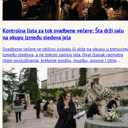
Kontrolna lista za tok svadbene večere: Šta drži salu
na okupu između sledova jela
Svadbene večere se obično osipaju ili drže na okupu u trenucim
između sledova, a ne tokom samog jela. Ovaj članak razmatra
ritam posluživanja, kretanje gostiju, muziku, govore i sitne
uslove u međuvremenu koji održavaju društvenu povezanost u
prostoriji.