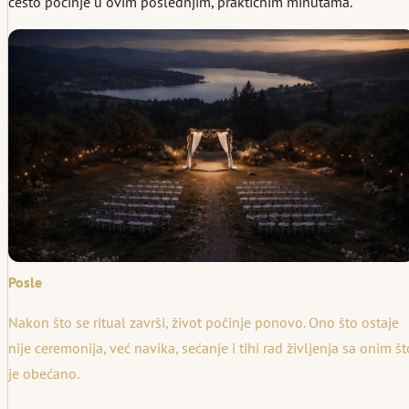
često počinje u ovim poslednjim, praktičnim minutama.
Posle
Nakon što se ritual završi, život počinje ponovo. Ono što ostaje
nije ceremonija, već navika, sećanje i tihi rad življenja sa onim št
je obećano.