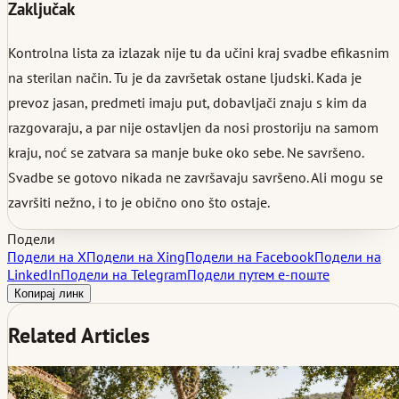
Zaključak
Kontrolna lista za izlazak nije tu da učini kraj svadbe efikasnim
na sterilan način. Tu je da završetak ostane ljudski. Kada je
prevoz jasan, predmeti imaju put, dobavljači znaju s kim da
razgovaraju, a par nije ostavljen da nosi prostoriju na samom
kraju, noć se zatvara sa manje buke oko sebe. Ne savršeno.
Svadbe se gotovo nikada ne završavaju savršeno. Ali mogu se
završiti nežno, i to je obično ono što ostaje.
Подели
Подели на X
Подели на Xing
Подели на Facebook
Подели на
LinkedIn
Подели на Telegram
Подели путем е-поште
Копирај линк
Related Articles