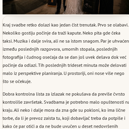
Kraj svadbe retko dolazi kao jedan čist trenutak. Prvo se olabavi.
Nekoliko gostiju počinje da traži kapute. Neko pita gde čeka
taksi. Muzika i dalje svira, ali ne sa istom snagom. Par je uhvaćen
između poslednjih razgovora, umornih stopala, poslednjih
fotografija i čudnog osećaja da se dan još uvek dešava dok već
počinje da odlazi. Tih poslednjih trideset minuta može delovati
malo iz perspektive planiranja. U prostoriji, oni nose više nego
što se očekuje.
Dobra kontrolna lista za izlazak ne pokušava da previše čvrsto
kontroliše završetak. Svadbama je potrebno malo opuštenosti n
kraju. Ali neko i dalje mora da zna gde su pokloni, ko ima lične
torbe, da li je prevoz zaista tu, koji dobavljač treba da potpiše i
kako će par otići a da ne bude uvučen u deset nedovršenih