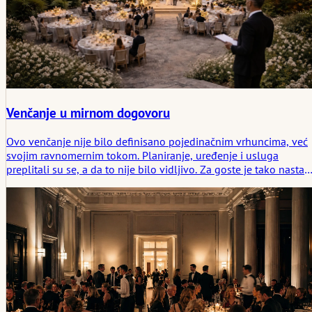
Venčanje u mirnom dogovoru
Ovo venčanje nije bilo definisano pojedinačnim vrhuncima, već
svojim ravnomernim tokom. Planiranje, uređenje i usluga
preplitali su se, a da to nije bilo vidljivo. Za goste je tako nastao
dan koji se osećao prirodno i koji je neprekidno bio prožet
mirom, bliskošću i pouzdanošću.