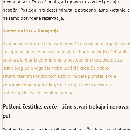
prema prilazu. To zvuči malo, ali upravo tu završeci postaju
haotični. Poslednjih trideset minuta je potrebno jasno kretanje, a
ne samo potvrđena rezervacija.
Kontrolna lista – Kategorija
Svadbena kontrolna lista vam pomaže da ostanete organizovan
i osigurava da nijedan važan detalj ne bude previdjen. Od ranih
koraka planiranja do priprema u poslednjem trenutku, pruža
jasan pregled onoga što treba uraditi i kada. Sa dobro
strukturiranom kontrolnom listom, možete planirati svoje
venčanje sa samopouzdanjem, smanjiti stres i uživati u
putovanju ka vašem velikom danu.
Pokloni, čestitke, cveće i lične stvari trebaju imenovan
put
Predmeti svadbe se tiho razilaze pred kraj. Čestitke su na jedno