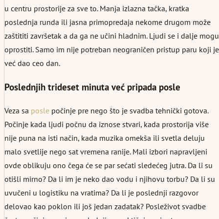
u centru prostorije za sve to. Manja izlazna tačka, kratka
poslednja runda ili jasna primopredaja nekome drugom može
zaštititi završetak a da ga ne učini hladnim. Ljudi se i dalje mogu
oprostiti. Samo im nije potreban neograničen pristup paru koji je
već dao ceo dan.
Poslednjih trideset minuta već pripada posle
Veza sa
posle
počinje pre nego što je svadba tehnički gotova.
Počinje kada ljudi počnu da iznose stvari, kada prostorija više
nije puna na isti način, kada muzika omekša ili svetla deluju
malo svetlije nego sat vremena ranije. Mali izbori napravljeni
ovde oblikuju ono čega će se par sećati sledećeg jutra. Da li su
otišli mirno? Da li im je neko dao vodu i njihovu torbu? Da li su
uvučeni u logistiku na vratima? Da li je poslednji razgovor
delovao kao poklon ili još jedan zadatak? Posleživot svadbe