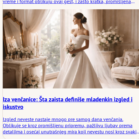
vreme i format oblikuju ovaj gest, i zašto kratka, promišljena
zahvalnica često govori više od duže, doteranije.
Iza venčanice: Šta zaista definiše mladenkin izgled i
iskustvo
Izgled neveste nastaje mnogo pre samog dana venčanja.
Oblikuje se kroz promišljenu pripremu, pažljivu ljubav prema
detaljima i osećaj unutrašnjeg mira koji nevestu nosi kroz svaki
trenutak. Kada se stajling, tajming i prisutnost prirodno uklope,