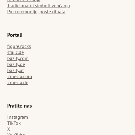
Tradicionalni simboli venčanja
Pre ceremonije, posle rituala
Portali
figure.rocks
stajic.de
bazify.com
bazify.de
bazify.at
2mesta.com
2mesta.de
Pratite nas
Instagram
TikTok
X
YouTube