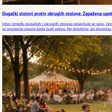
Dugački stolovi protiv okruglih stolova: Zapažena up
Izbor između dugačkih i okruglih stolova pojavljuje se rano, čes
se prostorija slegne kada ljudi sednu. Ne drastično, ali dovoljn