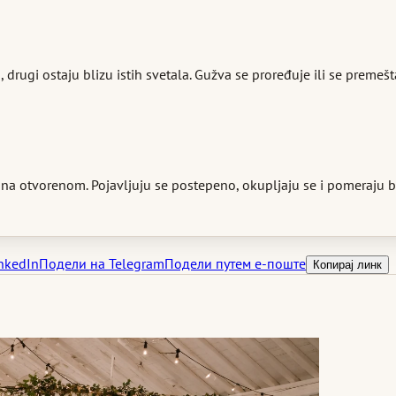
rugi ostaju blizu istih svetala. Gužva se proređuje ili se premešta 
 na otvorenom. Pojavljuju se postepeno, okupljaju se i pomeraju be
nkedIn
Подели на Telegram
Подели путем е-поште
Копирај линк