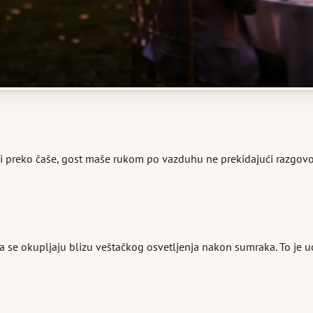
lazi preko čaše, gost maše rukom po vazduhu ne prekidajući razgov
 da se okupljaju blizu veštačkog osvetljenja nakon sumraka. To je 