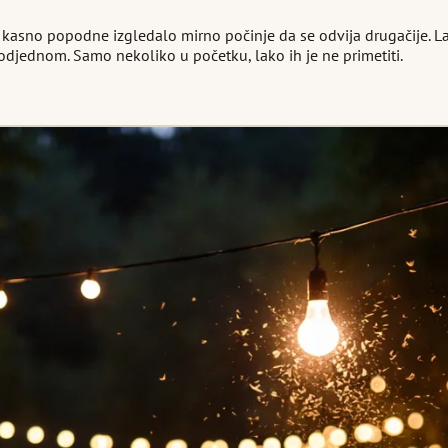
sno popodne izgledalo mirno počinje da se odvija drugačije. Lampe
 odjednom. Samo nekoliko u početku, lako ih je ne primetiti.