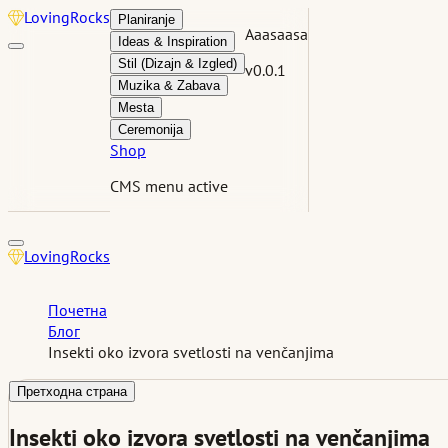
Loving
Rocks
Planiranje
Aaasaasa
Ideas & Inspiration
Stil (Dizajn & Izgled)
v0.0.1
Muzika & Zabava
Mesta
Ceremonija
Shop
CMS menu active
Loving
Rocks
Почетна
Блог
Insekti oko izvora svetlosti na venčanjima
Претходна страна
Insekti oko izvora svetlosti na venčanjima