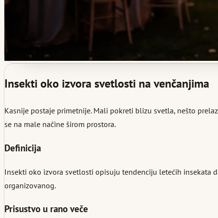
Insekti oko izvora svetlosti na venčanjima
Kasnije postaje primetnije. Mali pokreti blizu svetla, nešto pre
se na male načine širom prostora.
Definicija
Insekti oko izvora svetlosti opisuju tendenciju letećih insekata
organizovanog.
Prisustvo u rano veče