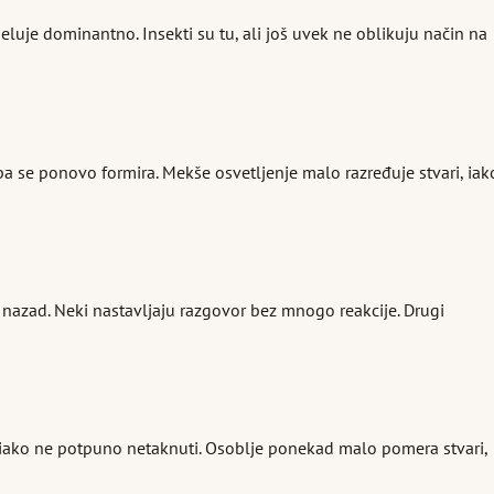
deluje dominantno. Insekti su tu, ali još uvek ne oblikuju način na
 pa se ponovo formira. Mekše osvetljenje malo razređuje stvari, iak
 nazad. Neki nastavljaju razgovor bez mnogo reakcije. Drugi
i, iako ne potpuno netaknuti. Osoblje ponekad malo pomera stvari,