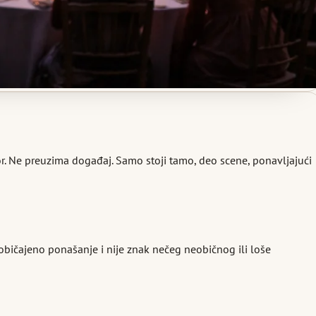
or. Ne preuzima događaj. Samo stoji tamo, deo scene, ponavljajući
uobičajeno ponašanje i nije znak nečeg neobičnog ili loše