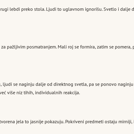
rugi lebdi preko stola. Ljudi to uglavnom ignorišu. Svetlo i dalje 
be za pažljivim posmatranjem. Mali roj se formira, zatim se pomera,
, ljudi se naginju dalje od direktnog svetla, pa se ponovo naginju
ć više niz tihih, individualnih reakcija.
tvorena jela to jasnije pokazuju. Pokriveni predmeti ostaju mirnij