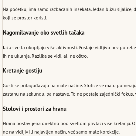
Na početku, ima samo razbacanih insekata. Jedan blizu sijalice, d
koji se prostor koristi.
Nagomilavanje oko svetlih tačaka
Jača svetla okupljaju više aktivnosti. Postaje vidljivo bez potre
ih ne uklanja. Razlika se vidi, ali ne oštro.
Kretanje gostiju
Gosti se prilagođavaju na male načine. Stolice se malo pomeraju
zastanu na sekundu, pa nastave. To ne postaje zajednički fokus, ve
Stolovi i prostori za hranu
Hrana postavljena direktno pod svetlom privlači više kretanja. O
ne na vidljiv ili najavljen način, već samo male korekcije.