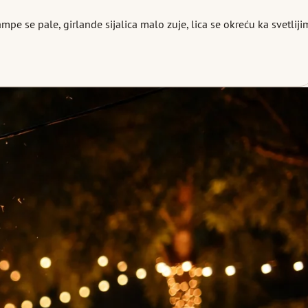
 se pale, girlande sijalica malo zuje, lica se okreću ka svetliji