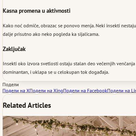
Kasna promena u aktivnosti
Kako noć odmiče, obrazac se ponovo menja. Neki insekti nestaju, d
dalje prisutno ako neko pogleda ka sijalicama.
Zaključak
Insekti oko izvora svetlosti ostaju stalan deo večernjih venčanja
dominantan, i uklapa se u celokupan tok događaja.
Подели
Подели на X
Подели на Xing
Подели на Facebook
Подели на Li
Related Articles