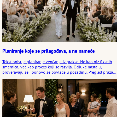
Planiranje koje se prilagođava, a ne nameće
Tekst opisuje planiranje venčanja iz prakse. Ne kao niz fiksnih
smernica, već kao proces koji se razvija. Odluke nastaju,
proveravaju se i ponovo se povlače u pozadinu. Pregled pruža
podršku, bez usmeravanja, i pomaže da se sopstveni put jasnije
vidi.