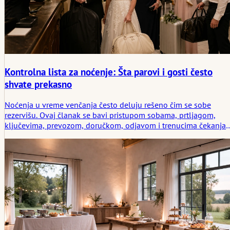
Kontrolna lista za noćenje: Šta parovi i gosti često
shvate prekasno
Noćenja u vreme venčanja često deluju rešeno čim se sobe
rezervišu. Ovaj članak se bavi pristupom sobama, prtljagom,
ključevima, prevozom, doručkom, odjavom i trenucima čekanja
kasno u noć koje parovi i gosti obično primete prekasno.