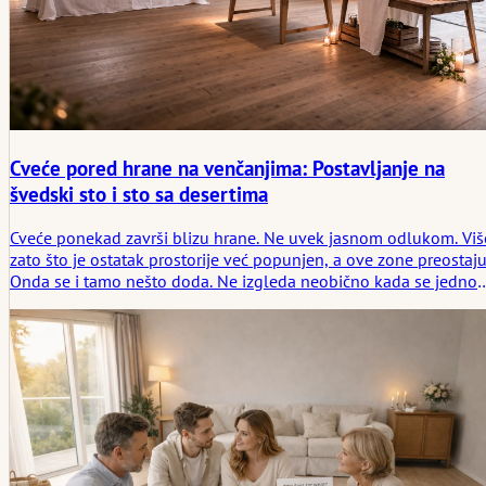
Cveće pored hrane na venčanjima: Postavljanje na
švedski sto i sto sa desertima
Cveće ponekad završi blizu hrane. Ne uvek jasnom odlukom. Viš
zato što je ostatak prostorije već popunjen, a ove zone preostaju
Onda se i tamo nešto doda. Ne izgleda neobično kada se jedno
postavi.