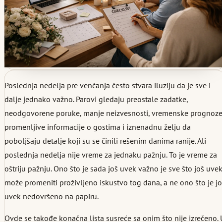
Poslednja nedelja pre venčanja često stvara iluziju da je sve i
dalje jednako važno. Parovi gledaju preostale zadatke,
neodgovorene poruke, manje neizvesnosti, vremenske prognoze
promenljive informacije o gostima i iznenadnu želju da
poboljšaju detalje koji su se činili rešenim danima ranije. Ali
poslednja nedelja nije vreme za jednaku pažnju. To je vreme za
oštriju pažnju. Ono što je sada još uvek važno je sve što još uve
može promeniti proživljeno iskustvo tog dana, a ne ono što je j
uvek nedovršeno na papiru.
Ovde se takođe konačna lista susreće sa onim što nije izrečeno. 