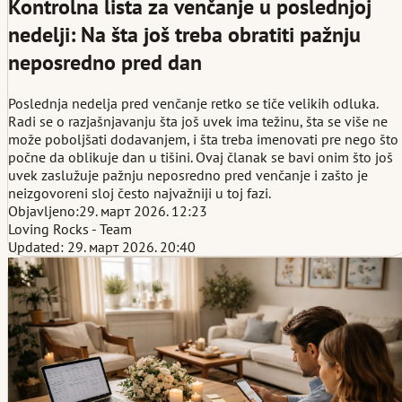
Kontrolna lista za venčanje u poslednjoj
nedelji: Na šta još treba obratiti pažnju
neposredno pred dan
Poslednja nedelja pred venčanje retko se tiče velikih odluka.
Radi se o razjašnjavanju šta još uvek ima težinu, šta se više ne
može poboljšati dodavanjem, i šta treba imenovati pre nego što
počne da oblikuje dan u tišini. Ovaj članak se bavi onim što još
uvek zaslužuje pažnju neposredno pred venčanje i zašto je
neizgovoreni sloj često najvažniji u toj fazi.
Objavljeno:
29. март 2026. 12:23
Loving Rocks - Team
Updated: 29. март 2026. 20:40