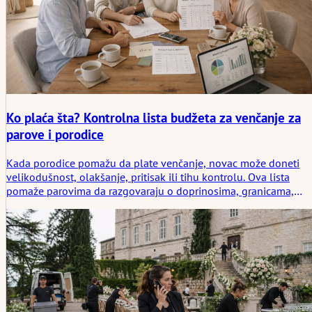
Ko plaća šta? Kontrolna lista budžeta za venčanje za
parove i porodice
Kada porodice pomažu da plate venčanje, novac može doneti
velikodušnost, olakšanje, pritisak ili tihu kontrolu. Ova lista
pomaže parovima da razgovaraju o doprinosima, granicama,
prioritetima i očekivanjima pre nego što finansijska podrška
počne da oblikuje dan na prećutne načine.