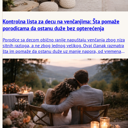
Kontrolna lista za decu na venčanjima: Šta pomaže
porodicama da ostanu duže bez opterećenja
Porodice sa decom obično ranije napuštaju venčanja zbog niza
sitnih razloga, a ne zbog jednog velikog. Ovaj članak razmatra
šta im pomaže da ostanu duže uz manje napora, od vremena
posluživanja hrane i prostora za povlačenje do tiših prelaza i
jednostavne potrebe za predahom.