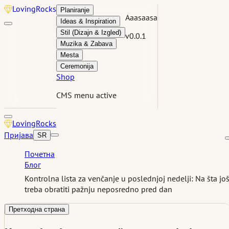
Loving
Rocks
Planiranje
Aaasaasa
Ideas & Inspiration
Stil (Dizajn & Izgled)
v0.0.1
Muzika & Zabava
Mesta
Ceremonija
Shop
CMS menu active
Loving
Rocks
Пријава
SR
Почетна
Блог
Kontrolna lista za venčanje u poslednjoj nedelji: Na šta jo
treba obratiti pažnju neposredno pred dan
Претходна страна