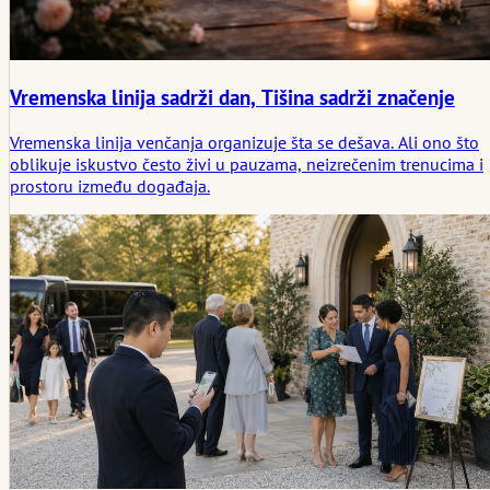
Vremenska linija sadrži dan, Tišina sadrži značenje
Vremenska linija venčanja organizuje šta se dešava. Ali ono što
oblikuje iskustvo često živi u pauzama, neizrečenim trenucima i
prostoru između događaja.