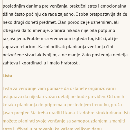
poslednjim danima pre venčanja, praktični stres i emocionalna
tišina često počinju da rade zajedno. Osoba pretpostavlja da će
neko drugi doneti predmet. Član porodice je uznemiren, ali
izbegava da to imenuje. Granica nikada nije bila potpuno
razjašnjena. Problem sa vremenom izgleda logistički, ali je
zapravo relacioni. Kasni pritisak planiranja venčanja čini
neizrečene stvari aktivnijim, a ne manje. Zato poslednja nedelja
zahteva i koordinaciju i malo hrabrosti.
Lista
Lista za venčanje vam pomaže da ostanete organizovani i
osigurava da nijedan važan detalj ne bude previđen. Od ranih
koraka planiranja do priprema u poslednjem trenutku, pruža
jasan pregled šta treba uraditi i kada. Uz dobro strukturiranu list
možete planirati svoje venčanje sa samopouzdanjem, smanjiti
stres i uživati u putovanju ka vašem velikom danu.