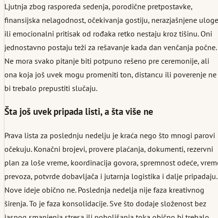
Ljutnja zbog rasporeda sedenja, porodične pretpostavke,
finansijska nelagodnost, očekivanja gostiju, nerazjašnjene ulog
ili emocionalni pritisak od rođaka retko nestaju kroz tišinu. Oni
jednostavno postaju teži za rešavanje kada dan venčanja počne.
Ne mora svako pitanje biti potpuno rešeno pre ceremonije, ali
ona koja još uvek mogu promeniti ton, distancu ili poverenje ne
bi trebalo prepustiti slučaju.
Šta još uvek pripada listi, a šta više ne
Prava lista za poslednju nedelju je kraća nego što mnogi parovi
očekuju. Konačni brojevi, provere plaćanja, dokumenti, rezervni
plan za loše vreme, koordinacija govora, spremnost odeće, vrem
prevoza, potvrde dobavljača i jutarnja logistika i dalje pripadaju.
Nove ideje obično ne. Poslednja nedelja nije faza kreativnog
širenja. To je faza konsolidacije. Sve što dodaje složenost bez
jasnog smanjenja stresa ili poboljšanja toka obično bi trebalo