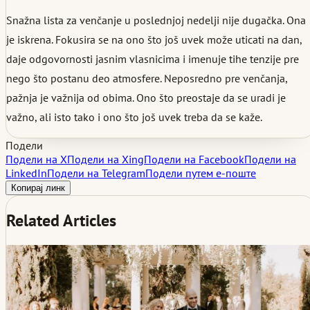
Snažna lista za venčanje u poslednjoj nedelji nije dugačka. Ona
je iskrena. Fokusira se na ono što još uvek može uticati na dan,
daje odgovornosti jasnim vlasnicima i imenuje tihe tenzije pre
nego što postanu deo atmosfere. Neposredno pre venčanja,
pažnja je važnija od obima. Ono što preostaje da se uradi je
važno, ali isto tako i ono što još uvek treba da se kaže.
Подели
Подели на X
Подели на Xing
Подели на Facebook
Подели на
LinkedIn
Подели на Telegram
Подели путем е-поште
Копирај линк
Related Articles