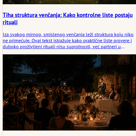
Tiha struktura venčanja: Kako kontrolne liste postaju
rituali
Iza svakog mirnog, smislenog venčanja leži struktura koju niko
ne primećuje. Ovaj tekst istražuje kako praktične liste provere i
duboko proživljeni rituali nisu suprotnosti, već partneri u
oblikovanju ceremonije koja deluje utemeljeno, namerno i
stvarno.