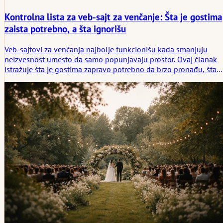
Kontrolna lista za veb-sajt za venčanje: Šta je gostima
zaista potrebno, a šta ignorišu
Veb-sajtovi za venčanja najbolje funkcionišu kada smanjuju
neizvesnost umesto da samo popunjavaju prostor. Ovaj članak
istražuje šta je gostima zapravo potrebno da brzo pronađu, šta
obično ignorišu i na koja neizgovorena pitanja dobar veb-sajt
može da odgovori pre nego što ona postanu poruke upućene
paru.