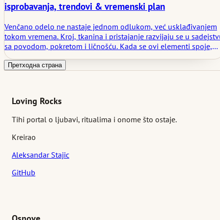
isprobavanja, trendovi & vremenski plan
Venčano odelo ne nastaje jednom odlukom, već usklađivanjem
tokom vremena. Kroj, tkanina i pristajanje razvijaju se u sadejst
sa povodom, pokretom i ličnošću. Kada se ovi elementi spoje,
odelo nenametljivo prati dan i ostavlja prostor za prisutnost.
Претходна страна
Loving Rocks
Tihi portal o ljubavi, ritualima i onome što ostaje.
Kreirao
Aleksandar Stajic
GitHub
Osnove