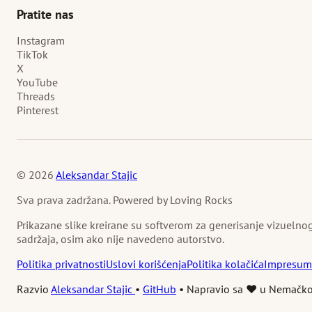
Pratite nas
Instagram
TikTok
X
YouTube
Threads
Pinterest
© 2026
Aleksandar Stajic
Sva prava zadržana. Powered by Loving Rocks
Prikazane slike kreirane su softverom za generisanje vizuelno
sadržaja, osim ako nije navedeno autorstvo.
Politika privatnosti
Uslovi korišćenja
Politika kolačića
Impresum
Razvio
Aleksandar Stajic
•
GitHub
•
Napravio sa ❤️ u Nemačko