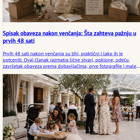
Spisak obaveza nakon venčanja: Šta zahteva pažnju u
prvih 48 sati
Prvih 48 sati nakon venčanja su tihi, praktični i lako ih je
potceniti. Ovaj članak razmatra lične stvari, poklone, odeću,
završetak obaveza prema dobavljačima, prve fotografije i male
zadatke koji pomažu da se period nakon venčanja učini lakšim,
umesto da se pretvori u razbacane obaveze.