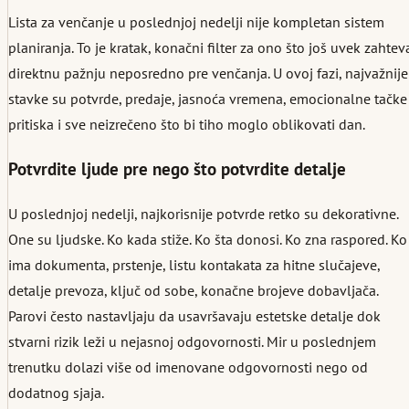
Lista za venčanje u poslednjoj nedelji nije kompletan sistem
planiranja. To je kratak, konačni filter za ono što još uvek zahtev
direktnu pažnju neposredno pre venčanja. U ovoj fazi, najvažnije
stavke su potvrde, predaje, jasnoća vremena, emocionalne tačke
pritiska i sve neizrečeno što bi tiho moglo oblikovati dan.
Potvrdite ljude pre nego što potvrdite detalje
U poslednjoj nedelji, najkorisnije potvrde retko su dekorativne.
One su ljudske. Ko kada stiže. Ko šta donosi. Ko zna raspored. Ko
ima dokumenta, prstenje, listu kontakata za hitne slučajeve,
detalje prevoza, ključ od sobe, konačne brojeve dobavljača.
Parovi često nastavljaju da usavršavaju estetske detalje dok
stvarni rizik leži u nejasnoj odgovornosti. Mir u poslednjem
trenutku dolazi više od imenovane odgovornosti nego od
dodatnog sjaja.