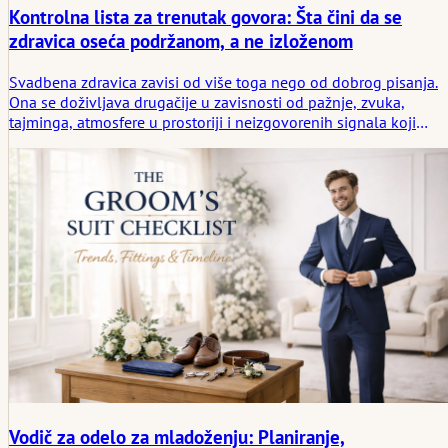
Kontrolna lista za trenutak govora: Šta čini da se
zdravica oseća podržanom, a ne izloženom
Svadbena zdravica zavisi od više toga nego od dobrog pisanja.
Ona se doživljava drugačije u zavisnosti od pažnje, zvuka,
tajminga, atmosfere u prostoriji i neizgovorenih signala koji
govorniku govore da li ga trenutak nosi ili ga ostavlja samog.
Vodič za odelo za mladoženju: Planiranje,