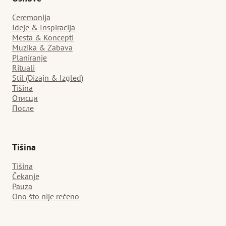
Ceremonija
Ideje & Inspiracija
Mesta & Koncepti
Muzika & Zabava
Planiranje
Rituali
Stil (Dizajn & Izgled)
Tišina
Отисци
После
Tišina
Tišina
Čekanje
Pauza
Ono što nije rečeno