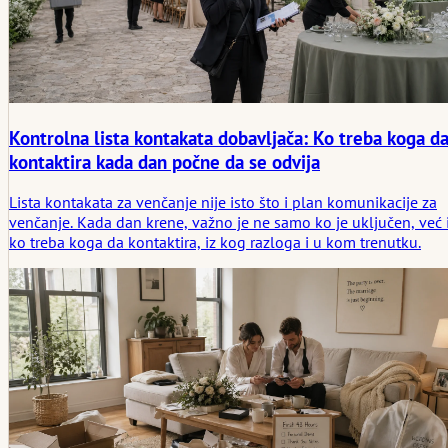
Kontrolna lista kontakata dobavljača: Ko treba koga d
kontaktira kada dan počne da se odvija
Lista kontakata za venčanje nije isto što i plan komunikacije za
venčanje. Kada dan krene, važno je ne samo ko je uključen, već 
ko treba koga da kontaktira, iz kog razloga i u kom trenutku.