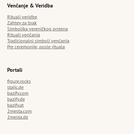
Venčanje & Veridba
Rituali veridbe
Zahtev za brak
Simbolika vereničkog prstena
Rituali venčanja
Tradicionalni simboli venčanja
Pre ceremonije, posle rituala
Portali
figure.rocks
stajic.de
bazify.com
bazify.de
bazify.at
2mesta.com
2mesta.de