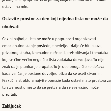
ostaviti na miru.
Ostavite prostor za deo koji nijedna lista ne može da
obuhvati
Čak ni najbolja lista ne može u potpunosti organizovati
emocionalno stanje poslednje nedelje. I dalje će biti pauza,
privatnog straha, iznenadne nežnosti, preispitivanja i trenutaka
koji se čine većim nego što lista zadataka dozvoljava. To nije
znak da je planiranje propalo. To je deo onoga što se dešava
kada venčanje postane dovoljno blizu da se oseti stvarnim.
Praktična struktura najviše pomaže kada ostavi malo prostora za
tu stvarnost umesto da se pretvara da se sve važno može
precrtati.
Zaključak