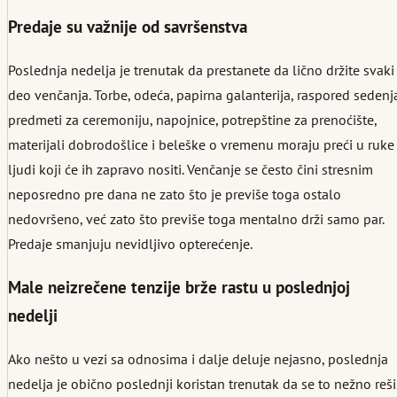
Predaje su važnije od savršenstva
Poslednja nedelja je trenutak da prestanete da lično držite svaki
deo venčanja. Torbe, odeća, papirna galanterija, raspored sedenj
predmeti za ceremoniju, napojnice, potrepštine za prenoćište,
materijali dobrodošlice i beleške o vremenu moraju preći u ruke
ljudi koji će ih zapravo nositi. Venčanje se često čini stresnim
neposredno pre dana ne zato što je previše toga ostalo
nedovršeno, već zato što previše toga mentalno drži samo par.
Predaje smanjuju nevidljivo opterećenje.
Male neizrečene tenzije brže rastu u poslednjoj
nedelji
Ako nešto u vezi sa odnosima i dalje deluje nejasno, poslednja
nedelja je obično poslednji koristan trenutak da se to nežno reši