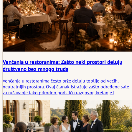
Venčanja u restoranima: Zašto neki prostori deluju
društveno bez mnogo truda
Venčanja u restoranima često brže deluju toplije od većih,
neutralnijih prostora. Ovaj članak istražuje zašto određene sale
za ručavanje tako prirodno podstiču razgovor, kretanje i
zajedničku atmosferu, i kako se ta lakoća pretvara u male
društvene scene koje ljudi kasnije pamte.