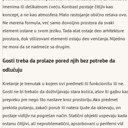
imenima ili delikatnom cveću. Kontrast postaje čitljiv kao
koncept, a ne kao atmosfera. Malo rastojanje obično rešava ovo.
Ne merena formula, već samo dovoljno prostora da svaki
element ostane u svom jeziku. Tada alat ostaje deo arhitekture
prostora, dok stilizovani elementi ostaju deo venčanja. Nijedno
ne mora da se nadmeće sa drugim.
Gosti treba da prolaze pored njih bez potrebe da
odlučuju
Kretanje je trenutak u kojem ovi predmeti ili funkcionišu ili ne.
Gosti ne bi trebalo da doživljavaju stara kolica, ašov ili gajbu ka
prepreku pre nego što nastave kroz prostoriju. Ako predmet
prekida putanju, zakači porub ili natera ljude da oklevaju, on
postaje vidljiv na pogrešan način. Statični objekti uspevaju kada
ostanu čitljivi, ali neproblematični, apsorbovani u periferni vid