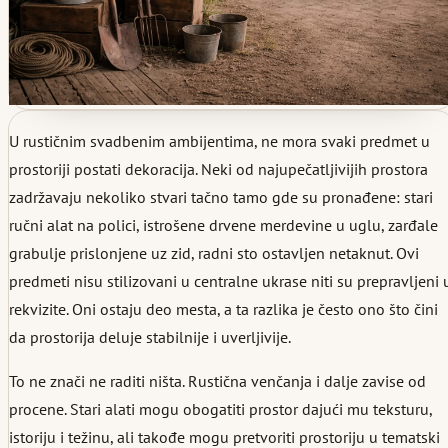
U rustičnim svadbenim ambijentima, ne mora svaki predmet u
prostoriji postati dekoracija. Neki od najupečatljivijih prostora
zadržavaju nekoliko stvari tačno tamo gde su pronađene: stari
ručni alat na polici, istrošene drvene merdevine u uglu, zarđale
grabulje prislonjene uz zid, radni sto ostavljen netaknut. Ovi
predmeti nisu stilizovani u centralne ukrase niti su prepravljeni 
rekvizite. Oni ostaju deo mesta, a ta razlika je često ono što čini
da prostorija deluje stabilnije i uverljivije.
To ne znači ne raditi ništa. Rustična venčanja i dalje zavise od
procene. Stari alati mogu obogatiti prostor dajući mu teksturu,
istoriju i težinu, ali takođe mogu pretvoriti prostoriju u tematski