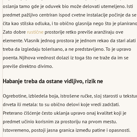
oslanja tamo gde je oduvek bio može delovati utemeljeno. Isti
predmet pažljivo centriran ispod cvetne instalacije počinje da se
čita kao stilska odluka, i to obično glasnija nego što je planirano
Zato dobre
rustične
prostorije retko previše aranžiraju ove
elemente. Vlasnik jednog prostora je jednom rekao da stari alati
treba da izgledaju tolerisano, a ne predstavljeno. To je upravo
poenta. Njihova vrednost dolazi iz toga što ne traže da im se
previše direktno divimo.
Habanje treba da ostane vidljivo, rizik ne
Ogrebotine, izbledela boja, istrošene ručke, sloj starosti u tekstur
drveta ili metala: to su obično delovi koje vredi zadržati.
Preterano čišćenje često uklanja upravo onaj kvalitet koji je
predmet učinio korisnim za prostoriju na prvom mestu.
Istovremeno, postoji jasna granica između patine i opasnosti.