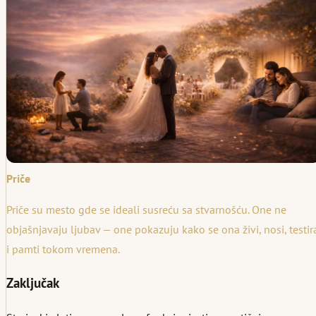
Priče
Priče su mesto gde se ideali susreću sa stvarnošću. One ne
objašnjavaju ljubav — one pokazuju kako se ona živi, nosi, testir
i pamti tokom vremena.
Zaključak