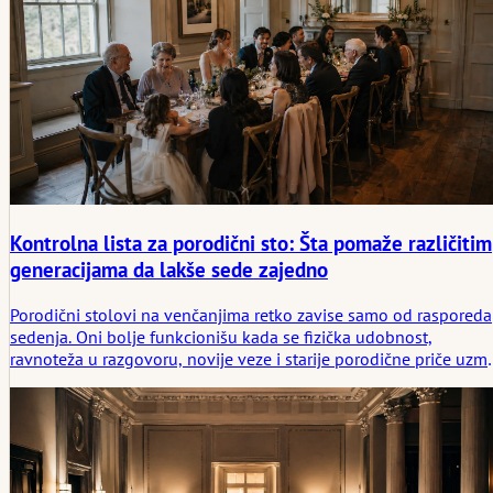
Kontrolna lista za porodični sto: Šta pomaže različitim
generacijama da lakše sede zajedno
Porodični stolovi na venčanjima retko zavise samo od rasporeda
sedenja. Oni bolje funkcionišu kada se fizička udobnost,
ravnoteža u razgovoru, novije veze i starije porodične priče uzm
u obzir pre nego što večera počne.