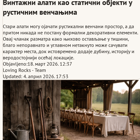
Винтажни алати као статични објекти у
рустичним венчањима
Стари алати могу ојачати рустикални венчани простор, а да
притом никада не постану формални декоративни елементи.
Овај чланак разматра како њихово остављање у тишини,
благо непоравнато и углавном нетакнуто може сачувати
карактер места, док истовремено додаје дубину, историју и
веродостојнији осећај локације.
Objavljeno:
18. март 2026. 12:37
Loving Rocks - Team
Updated: 4. април 2026. 17:53