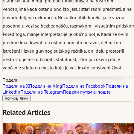
Starinski alati mogu prelepo funkcionisati na rustičnim
venčanjima kada ostanu ono što jesu: stari radni predmeti, a ne
novododeljena dekoracija. Nekoliko tihih korekcija je važno,
posebno u vezi sa bezbednošću, razmakom i vizuelnim pritiskom
Pored toga, manje interpretacije je obično bolje. Kada se ovim
predmetima dozvoli da ostanu pomalo neravni, delimično
istrošeni i izvan glavnog stilskog rečnika, oni daju prostoriji
nešto što je teško lažirati: stabilnost, istoriju i osećaj da je
venčanje stiglo na mesto koje je već imalo sopstveni život.
Подели
Подели на X
Подели на Xing
Подели на Facebook
Подели на
LinkedIn
Подели на Telegram
Подели путем е-поште
Копирај линк
Related Articles