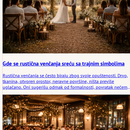
Gde se rustična venčanja sreću sa trajnim simbolima
Rustična venčanja se često biraju zbog svoje opuštenosti. Drvo,
tkanina, otvoren prostor, neravne površine, ništa previše
uglačano. Oni sugerišu odmak od formalnosti, povratak nečemu
što deluje direktnije. Ali ta jednostavnost je retko prazna. Ona
nosi slojeve koji nisu uvek odmah vidljivi.