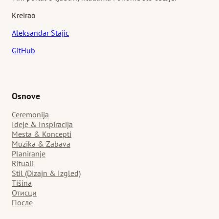
Kreirao
Aleksandar Stajic
GitHub
Osnove
Ceremonija
Ideje & Inspiracija
Mesta & Koncepti
Muzika & Zabava
Planiranje
Rituali
Stil (Dizajn & Izgled)
Tišina
Отисци
После