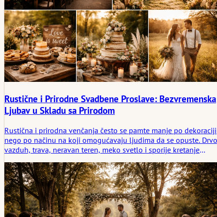
Rustične i Prirodne Svadbene Proslave: Bezvremenska
Ljubav u Skladu sa Prirodom
Rustična i prirodna venčanja često se pamte manje po dekoraciji
nego po načinu na koji omogućavaju ljudima da se opuste. Drvo
vazduh, trava, neravan teren, meko svetlo i sporije kretanje
stvaraju vrstu mira koji se čini gotovo poznatim od samog
početka. Ovaj članak istražuje kako rustični venčani ambijenti
oblikuju atmosferu kroz jednostavnost, materijalnu iskrenost i
tihu logiku mesta.