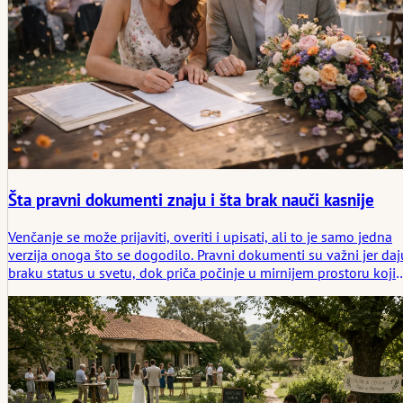
Šta pravni dokumenti znaju i šta brak nauči kasnije
Venčanje se može prijaviti, overiti i upisati, ali to je samo jedna
verzija onoga što se dogodilo. Pravni dokumenti su važni jer daj
braku status u svetu, dok priča počinje u mirnijem prostoru koji
nijedan obrazac ne može u potpunosti opisati.