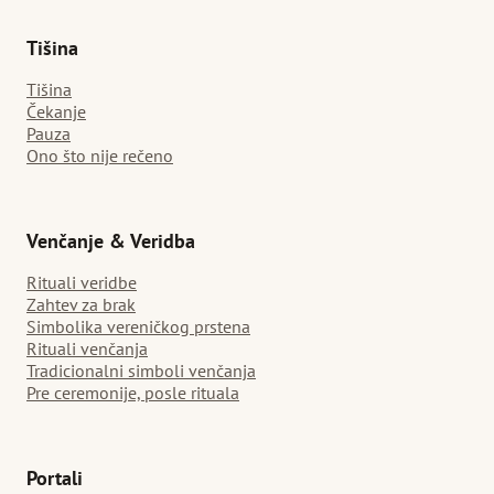
Tišina
Tišina
Čekanje
Pauza
Ono što nije rečeno
Venčanje & Veridba
Rituali veridbe
Zahtev za brak
Simbolika vereničkog prstena
Rituali venčanja
Tradicionalni simboli venčanja
Pre ceremonije, posle rituala
Portali