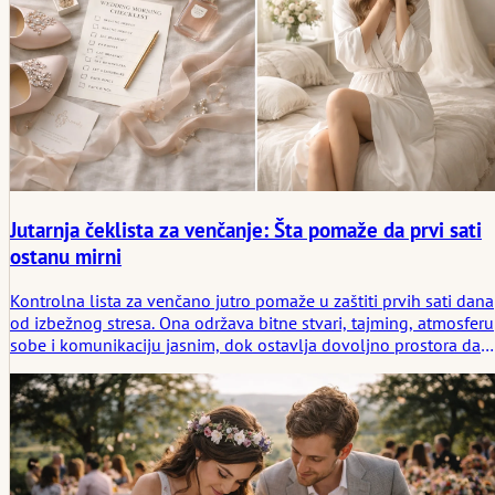
Jutarnja čeklista za venčanje: Šta pomaže da prvi sati
ostanu mirni
Kontrolna lista za venčano jutro pomaže u zaštiti prvih sati dana
od izbežnog stresa. Ona održava bitne stvari, tajming, atmosferu
sobe i komunikaciju jasnim, dok ostavlja dovoljno prostora da
jutro i dalje deluje mirno i ljudski.