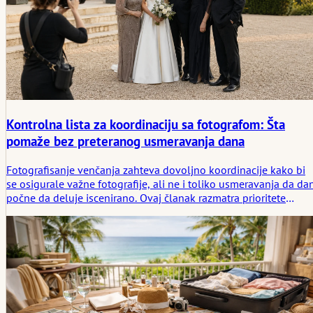
Kontrolna lista za koordinaciju sa fotografom: Šta
pomaže bez preteranog usmeravanja dana
Fotografisanje venčanja zahteva dovoljno koordinacije kako bi
se osigurale važne fotografije, ali ne i toliko usmeravanja da da
počne da deluje iscenirano. Ovaj članak razmatra prioritete
snimaka, porodične pomagače, periode sa najboljim svetlom,
pristup, ograničenja ceremonije i prostor koji je fotografima
potreban da bi uočili prave priče.