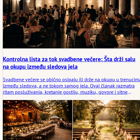
Kontrolna lista za tok svadbene večere: Šta drži salu
na okupu između sledova jela
Svadbene večere se obično osipaju ili drže na okupu u trenucim
između sledova, a ne tokom samog jela. Ovaj članak razmatra
ritam posluživanja, kretanje gostiju, muziku, govore i sitne
uslove u međuvremenu koji održavaju društvenu povezanost u
prostoriji.