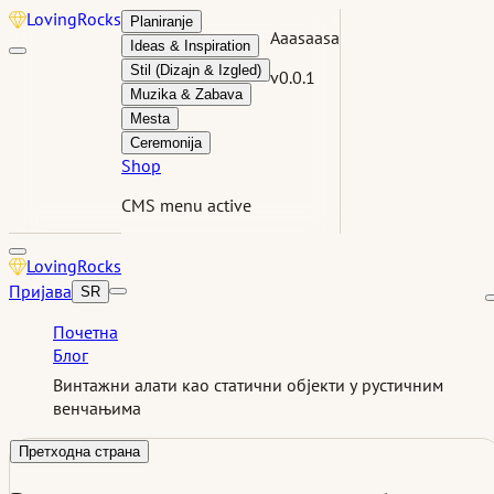
Loving
Rocks
Planiranje
Aaasaasa
Ideas & Inspiration
Stil (Dizajn & Izgled)
v0.0.1
Muzika & Zabava
Mesta
Ceremonija
Shop
CMS menu active
Loving
Rocks
Пријава
SR
Почетна
Блог
Винтажни алати као статични објекти у рустичним
венчањима
Претходна страна