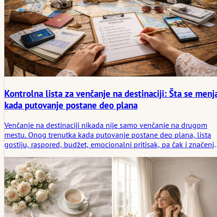
Kontrolna lista za venčanje na destinaciji: Šta se menj
kada putovanje postane deo plana
Venčanje na destinaciji nikada nije samo venčanje na drugom
mestu. Onog trenutka kada putovanje postane deo plana, lista
gostiju, raspored, budžet, emocionalni pritisak, pa čak i značenj
prisustva počinju da se menjaju. Ovaj članak razmatra šta
kontrolna lista za venčanje na destinaciji zaista treba da obuhva
i zašto putovanje pretvara venčanje u proživljenu priču mnogo
pre nego što ceremonija počne.