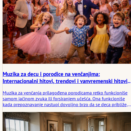
Muzika za decu i porodice na venčanjima:
Internacionalni hitovi, trendovi i vanvremenski hitovi
koji oduševljavaju publiku
Muzika za venčanja prilagođena porodicama retko funkcioniše
samom jačinom zvuka ili forsiranjem učešća. Ona funkcioniše
kada prepoznavanje nastupi dovoljno brzo da se deca približe,
stariji gosti ostanu malo duže, a prostorija počne da veruje
onome što se dešava. Ovaj članak razmatra muziku za decu i
porodice kroz međunarodne primere i tišu logiku toga kako
plejliste za venčanja pomažu ljudima da ostanu zajedno.