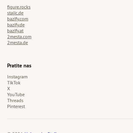
figure.rocks
stajic.de
bazify.com
bazify.de
bazify.at
2mesta.com
2mesta.de
Pratite nas
Instagram
TikTok
X
YouTube
Threads
Pinterest