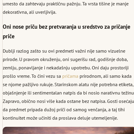
umesto da zahtevaju praktičnu pažnju. Ta vrsta tišine je manje
dekorativna, ali uverljivija.
Oni nose priču bez pretvaranja u sredstvo za pričanje
priče
Dublji razlog zašto su ovi predmeti važni nije samo vizuelne
prirode. U pravom okruženju, oni sugerišu rad, godišnje doba,
zemlju, ponavljanje i nekadašnju upotrebu. Oni daju prostoriji
prošlo vreme. To čini vezu sa
pričama
prirodnom, ali samo kada
se njome pažljivo rukuje. Starinskom alatu nije potrebna etiketa,
objašnjenje ili sentimentalan natpis da bi nosio narativnu težinu
Zapravo, obično nosi više kada ostane bez natpisa. Gosti osećaj
da predmet pripada dužoj priči od samog venčanja, a taj tihi
kontinuitet može učiniti da proslava deluje utemeljenije.