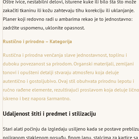
Oštre ivice, nestabilni delovi, isturene kuke ili bilo šta što može
zakačiti tkaninu ili kožu zahtevaju tihu korekciju ili uklanjanje.
Planer koji redovno radi u ambarima rekao je to jednostavno:
zadržite uspomenu, uklonite opasnost.
Rustično i prirodno – Kategorija
Rustična i prirodna venčanja slave jednostavnost, toplinu i
duboku povezanost sa prirodom. Organski materijali, zemljani
tonovi i opušteni detalji stvaraju atmosferu koja deluje
autentično i gostoljubivo. Ovaj stil obuhvata prirodnu lepotu i
ručno rađene elemente, rezultirajući proslavom koja deluje lično
iskreno i bez napora šarmantno.
Udaljenost štiti i predmet i stilizaciju
Stari alati počinju da izgledaju usiljeno kada se postave prebliz
poliranom staklenom posuđu, finom lanu, stalcima za kartice sa