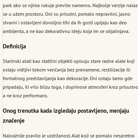
park ako se njima rukuje previše namerno. Najbolje verzije nala
se u užem prostoru. Oni su prisutni, pomalo nepravilni, jasno
stvarni i ostavljeni dovoljno tihi da ih gosti upijaju kao deo
ambijenta, a ne kao dekorativnu ideju koja im se objašnjava.
Definicija
Starinski alati kao statični objekti opisuju stare radne alate koji
ostaju vidljivi tokom venčanja bez prenamene, restilizacije ili
formalnog predstavljanja kao dekoracije. Oni ostaju tamo gde
pripadaju, ili vrlo blizu toga, i doprinose atmosferi kroz prisustvo
a ne kroz performans.
Onog trenutka kada izgledaju postavljeno, menjaju
značenje
Najvažnije pravilo je uzdržanost. Alat koji se pomalo nespretno