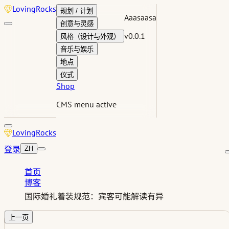
Loving
Rocks
规划 / 计划
Aaasaasa
创意与灵感
v0.0.1
风格（设计与外观）
音乐与娱乐
地点
仪式
Shop
CMS menu active
Loving
Rocks
登录
ZH
首页
博客
国际婚礼着装规范：宾客可能解读有异
上一页