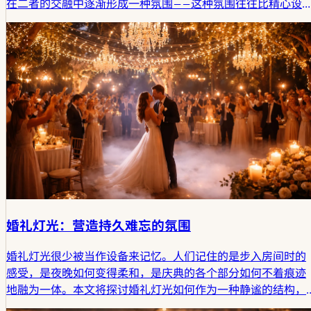
在二者的交融中逐渐形成一种氛围——这种氛围往往比精心设
的流程本身，更深刻地烙印在宾客的记忆里。
婚礼灯光：营造持久难忘的氛围
婚礼灯光很少被当作设备来记忆。人们记住的是步入房间时的
感受，是夜晚如何变得柔和，是庆典的各个部分如何不着痕迹
地融为一体。本文将探讨婚礼灯光如何作为一种静谧的结构，
塑造氛围并留下持久的印记。