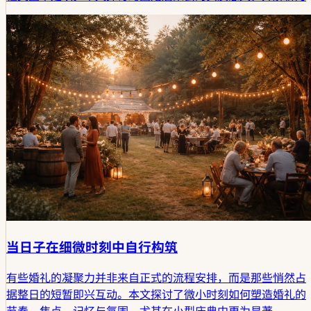
何这些聚会往往不似安可演出，而更像是婚礼本身的第二种形
态。
当日子在细微时刻中自行构筑
有些婚礼的凝聚力并非来自正式的流程安排，而是那些悄然占
据整日的短暂即兴互动。本文探讨了微小时刻如何塑造婚礼的
节奏、焦点、记忆与氛围，尤其在小型庆典中更为显著。