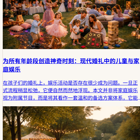
为所有年龄段创造神奇时刻：现代婚礼中的儿童与家
庭娱乐
在孩子们的婚礼上，娱乐活动是否存在很少成为问题。一旦正
式流程稍显松弛，它便自然而然地浮现。本文并非将家庭娱乐
视为附属节目，而是将其看作一套温和的备选方案体系，它能
让不同年龄段的宾客在这一天保持从容、愉悦，并留下难忘回
忆。