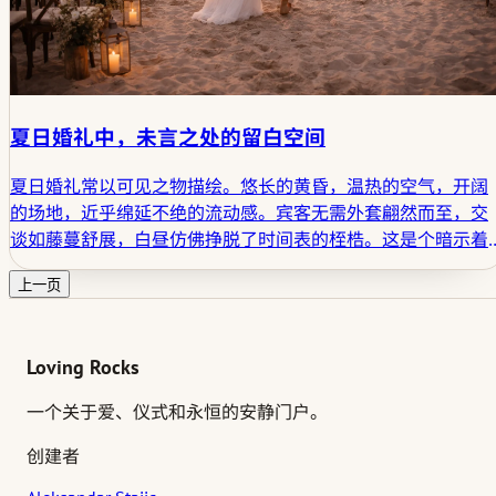
夏日婚礼中，未言之处的留白空间
夏日婚礼常以可见之物描绘。悠长的黄昏，温热的空气，开阔
的场地，近乎绵延不绝的流动感。宾客无需外套翩然而至，交
谈如藤蔓舒展，白昼仿佛挣脱了时间表的桎梏。这是个暗示着
从容的季节。
上一页
Loving Rocks
一个关于爱、仪式和永恒的安静门户。
创建者