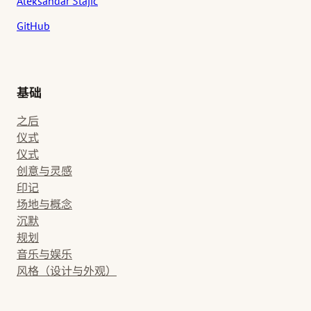
Aleksandar Stajic
GitHub
基础
之后
仪式
仪式
创意与灵感
印记
场地与概念
沉默
规划
音乐与娱乐
风格（设计与外观）