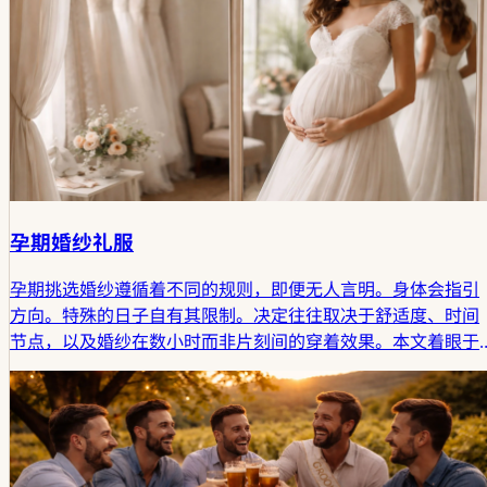
孕期婚纱礼服
孕期挑选婚纱遵循着不同的规则，即便无人言明。身体会指引
方向。特殊的日子自有其限制。决定往往取决于舒适度、时间
节点，以及婚纱在数小时而非片刻间的穿着效果。本文着眼于
孕期婚纱在试穿、仪式及事后回忆中的真实样态——并非理想
的想象，而是必须切实可行的服饰。重点始终聚焦于那些被证
明适宜、从容且经得起时间考验的选择，既不刻意渲染过程，
也不将其视为例外。