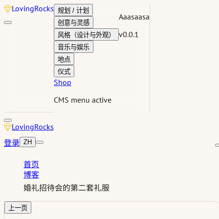
Loving
Rocks
规划 / 计划
Aaasaasa
创意与灵感
v0.0.1
风格（设计与外观）
音乐与娱乐
地点
仪式
Shop
CMS menu active
Loving
Rocks
登录
ZH
首页
博客
婚礼招待会的第二套礼服
上一页