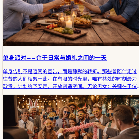
单身派对——介于日常与婚礼之间的一天
单身告别不是喧闹的宣告，而是静默的转折。那些曾陪伴走过
往昔的人们相聚于此。在有限的时光里，唯有共处的时刻最为
珍贵。计划给予安定，开放创造空间。无论男女：关键在于仪
式与人的契合。如此方能孕育独特的存在。从容不迫。坚实恒
久。