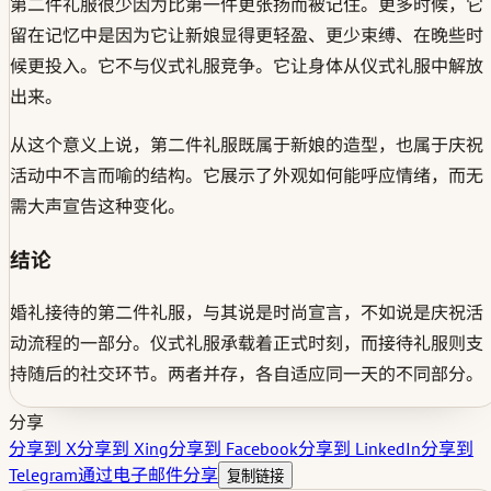
第二件礼服很少因为比第一件更张扬而被记住。更多时候，它
留在记忆中是因为它让新娘显得更轻盈、更少束缚、在晚些时
候更投入。它不与仪式礼服竞争。它让身体从仪式礼服中解放
出来。
从这个意义上说，第二件礼服既属于新娘的造型，也属于庆祝
活动中不言而喻的结构。它展示了外观如何能呼应情绪，而无
需大声宣告这种变化。
结论
婚礼接待的第二件礼服，与其说是时尚宣言，不如说是庆祝活
动流程的一部分。仪式礼服承载着正式时刻，而接待礼服则支
持随后的社交环节。两者并存，各自适应同一天的不同部分。
分享
分享到 X
分享到 Xing
分享到 Facebook
分享到 LinkedIn
分享到
Telegram
通过电子邮件分享
复制链接