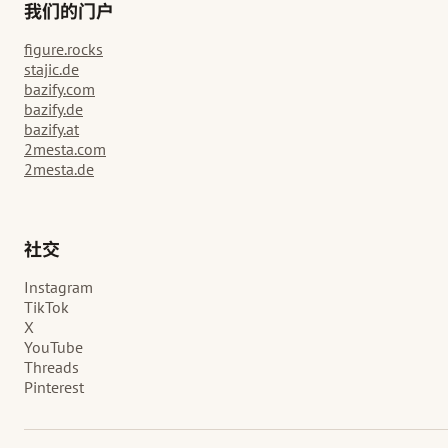
我们的门户
figure.rocks
stajic.de
bazify.com
bazify.de
bazify.at
2mesta.com
2mesta.de
社交
Instagram
TikTok
X
YouTube
Threads
Pinterest