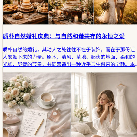
质朴自然婚礼庆典：与自然和谐共存的永恒之爱
质朴自然的婚礼，其动人之处往往不在于装饰，而在于那份让
人安顿下来的力量。原木、清风、草地、起伏的地面、柔和的
光线、舒缓的节奏，共同营造出一种近乎与生俱来的宁静。本
文将通过简约之美、材质的本真表达，以及场所自身的内在逻
辑，探讨田园婚礼场景如何悄然塑造独特的氛围。