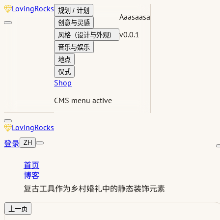
Loving
Rocks
规划 / 计划
Aaasaasa
创意与灵感
v0.0.1
风格（设计与外观）
音乐与娱乐
地点
仪式
Shop
CMS menu active
Loving
Rocks
登录
ZH
首页
博客
复古工具作为乡村婚礼中的静态装饰元素
上一页