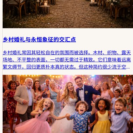
乡村婚礼与永恒象征的交汇点
乡村婚礼常因其轻松自在的氛围而被选择。木材、织物、露天
场地、不平整的表面，一切都无需过于精致。它们意味着远离
繁文缛节，回归更质朴本真的状态。但这种简约很少流于空
洞，其背后往往蕴含着不易一眼看透的层次感。