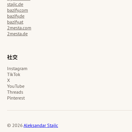
stajic.de
bazify.com
bazify.de
bazify.at
2mesta.com
2mesta.de
社交
Instagram
TikTok
X
YouTube
Threads
Pinterest
© 2026
Aleksandar Stajic