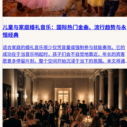
儿童与家庭婚礼音乐：国际热门金曲、流行趋势与永
恒经典
适合家庭的婚礼音乐很少仅凭音量或强制参与就能奏效。它的
成功在于当音乐响起时，孩子们会不自觉地靠近，年长的宾客
愿意多停留片刻，整个空间开始沉浸于当下的氛围。本文将通
过国际案例，探讨适合儿童与家庭的婚礼音乐，并揭示婚礼歌
单如何以温和的逻辑帮助人们凝聚在一起。