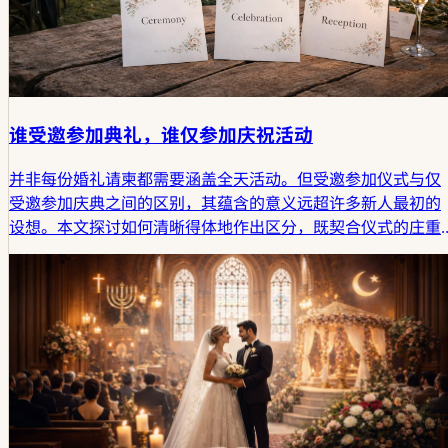
谁受邀参加典礼，谁仅参加庆祝活动
并非每份婚礼请柬都需要涵盖全天活动。但受邀参加仪式与仅
受邀参加庆典之间的区别，其蕴含的意义远超许多新人最初的
设想。本文探讨如何清晰得体地作出区分，既契合仪式的庄重
感，又符合庆典的社交现实。