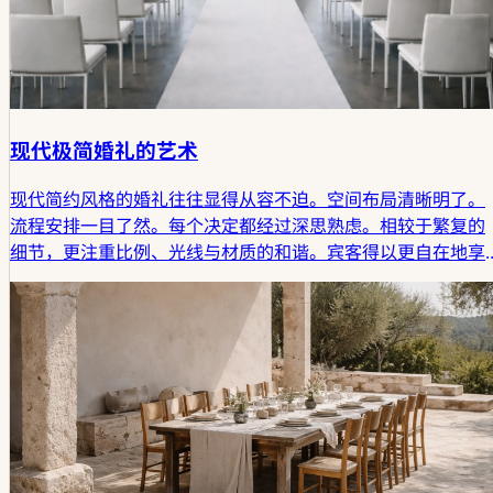
现代极简婚礼的艺术
现代简约风格的婚礼往往显得从容不迫。空间布局清晰明了。
流程安排一目了然。每个决定都经过深思熟虑。相较于繁复的
细节，更注重比例、光线与材质的和谐。宾客得以更自在地享
受这一天，交谈在不经意间自然流淌。这种庆祝方式重在精
简，而非牺牲。它通过秩序感拉近距离，为真正重要的事物留
出呼吸的空间。