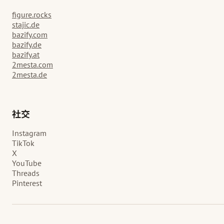
figure.rocks
stajic.de
bazify.com
bazify.de
bazify.at
2mesta.com
2mesta.de
社交
Instagram
TikTok
X
YouTube
Threads
Pinterest