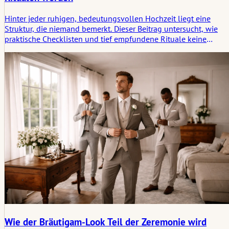
Hinter jeder ruhigen, bedeutungsvollen Hochzeit liegt eine
Struktur, die niemand bemerkt. Dieser Beitrag untersucht, wie
praktische Checklisten und tief empfundene Rituale keine
Gegensätze sind, sondern Partner bei der Gestaltung einer
Zeremonie, die sich geerdet, bewusst und echt anfühlt.
Wie der Bräutigam-Look Teil der Zeremonie wird