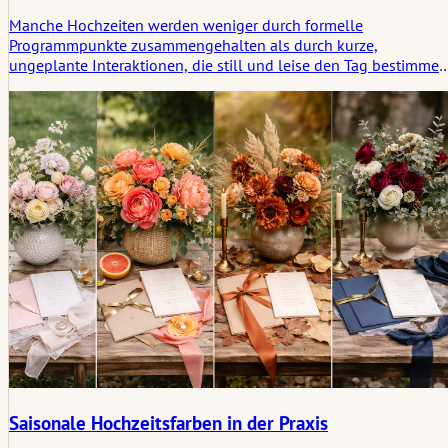
Manche Hochzeiten werden weniger durch formelle
Programmpunkte zusammengehalten als durch kurze,
ungeplante Interaktionen, die still und leise den Tag bestimmen
Dieser Artikel betrachtet, wie Mikromomente den Flow, die
Aufmerksamkeit, die Erinnerung und die Atmosphäre prägen,
insbesondere bei kleineren Feiern.
Saisonale Hochzeitsfarben in der Praxis