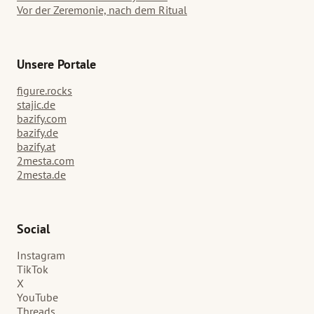
Vor der Zeremonie, nach dem Ritual
Unsere Portale
figure.rocks
stajic.de
bazify.com
bazify.de
bazify.at
2mesta.com
2mesta.de
Social
Instagram
TikTok
X
YouTube
Threads