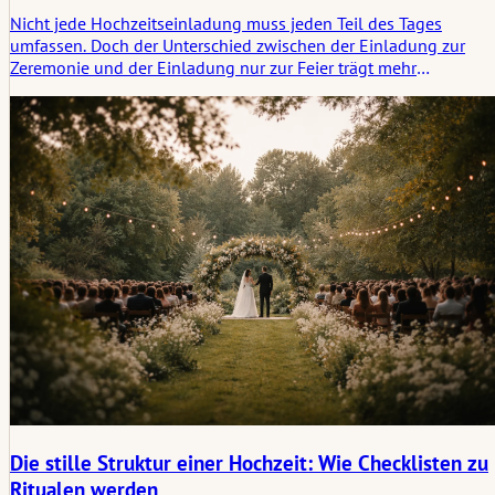
Nicht jede Hochzeitseinladung muss jeden Teil des Tages
umfassen. Doch der Unterschied zwischen der Einladung zur
Zeremonie und der Einladung nur zur Feier trägt mehr
Bedeutung, als viele Paare zunächst annehmen. Dieser Artikel
beleuchtet, wie man diese Unterscheidung klar, würdevoll und
auf eine Weise trifft, die sowohl dem rituellen Gewicht der
Zeremonie als auch der sozialen Realität der Feier gerecht wird.
Die stille Struktur einer Hochzeit: Wie Checklisten zu
Ritualen werden