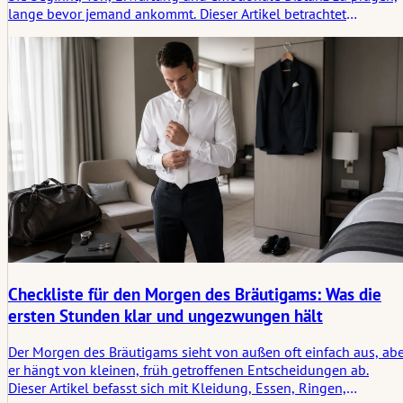
lange bevor jemand ankommt. Dieser Artikel betrachtet
Einladungen als die erste leise Schwelle einer Hochzeit, wo
Klarheit, Zurückhaltung und das Ungesagte ihre Wirkung
entfalten.
Checkliste für den Morgen des Bräutigams: Was die
ersten Stunden klar und ungezwungen hält
Der Morgen des Bräutigams sieht von außen oft einfach aus, abe
er hängt von kleinen, früh getroffenen Entscheidungen ab.
Dieser Artikel befasst sich mit Kleidung, Essen, Ringen,