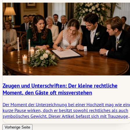
Zeitplanung, Kommunikation, Fotografie, Transport und den
stillen Ritualen, die die ersten Stunden klar halten, ohne dass s
sich inszeniert anfühlen.
Zeugen und Unterschriften: Der kleine rechtliche
Moment, den Gäste oft missverstehen
Der Moment der Unterzeichnung bei einer Hochzeit mag wie ein
kurze Pause wirken, doch er besitzt sowohl rechtliches als auch
symbolisches Gewicht. Dieser Artikel befasst sich mit Trauzeugen
Dokumentenanforderungen, Unterschriftentischen, Sichtbarkeit,
dem Ablauf der Zeremonie und wie ein kleiner offizieller Akt im
Vorherige Seite