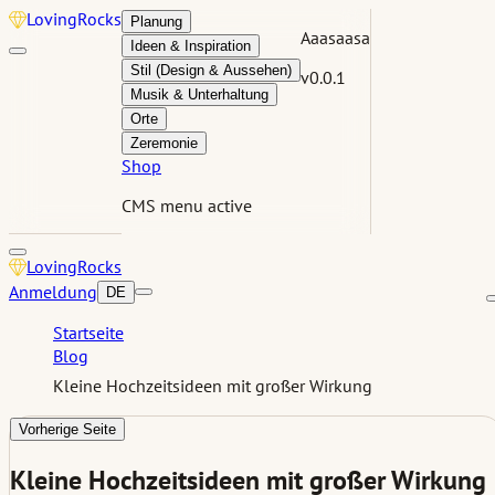
Loving
Rocks
Planung
Aaasaasa
Ideen & Inspiration
Stil (Design & Aussehen)
v0.0.1
Musik & Unterhaltung
Orte
Zeremonie
Shop
CMS menu active
Loving
Rocks
Anmeldung
DE
Startseite
Blog
Kleine Hochzeitsideen mit großer Wirkung
Vorherige Seite
Kleine Hochzeitsideen mit großer Wirkung