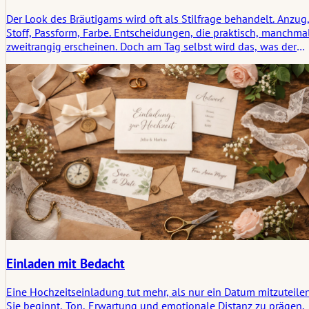
Der Look des Bräutigams wird oft als Stilfrage behandelt. Anzug
Stoff, Passform, Farbe. Entscheidungen, die praktisch, manchma
zweitrangig erscheinen. Doch am Tag selbst wird das, was der
Bräutigam trägt, Teil von etwas Strukturierterem, Bewussterem.
Einladen mit Bedacht
Eine Hochzeitseinladung tut mehr, als nur ein Datum mitzuteilen
Sie beginnt, Ton, Erwartung und emotionale Distanz zu prägen,