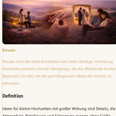
Rituale
Rituale sind die stille Architektur der Liebe: Anträge, Verlobung,
Hochzeitssymbole und die Übergänge, die das Bleibende formen
Beginnen Sie hier, um die grundlegenden Wege des Portals zu
erkunden.
Definition
Ideen für kleine Hochzeiten mit großer Wirkung sind Details, die
Atmosphäre, Beteiligung und Erinnerung prägen, ohne Größe