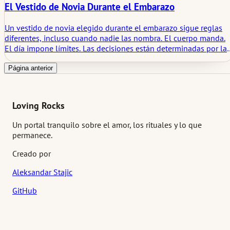
El Vestido de Novia Durante el Embarazo
Un vestido de novia elegido durante el embarazo sigue reglas
diferentes, incluso cuando nadie las nombra. El cuerpo manda.
El día impone límites. Las decisiones están determinadas por la
comodidad, el momento oportuno y cómo se comporta el
vestido a lo largo de las horas en lugar de los momentos. Este
Página anterior
texto analiza los vestidos de novia de maternidad tal como
aparecen en las pruebas, las ceremonias y los recuerdos
posteriores. No como ideales, sino como prendas que tenían qu
Loving Rocks
funcionar. El enfoque se mantiene en lo que resultó adecuado,
sereno y duradero, sin dramatizar el proceso ni enmarcarlo com
Un portal tranquilo sobre el amor, los rituales y lo que
una excepción.
permanece.
Creado por
Aleksandar Stajic
GitHub