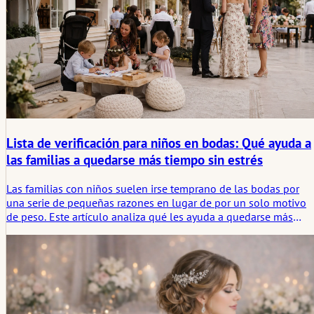
Lista de verificación para niños en bodas: Qué ayuda a
las familias a quedarse más tiempo sin estrés
Las familias con niños suelen irse temprano de las bodas por
una serie de pequeñas razones en lugar de por un solo motivo
de peso. Este artículo analiza qué les ayuda a quedarse más
tiempo con menos tensión, desde el horario de la comida y los
espacios de retiro hasta transiciones más tranquilas y la simple
necesidad de alivio.