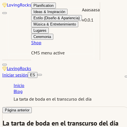
Loving
Rocks
Planification
Aaasaasa
Ideas & Inspiración
Estilo (Diseño & Apariencia)
v0.0.1
Música & Entretenimiento
Lugares
Ceremonia
Shop
CMS menu active
Loving
Rocks
Iniciar sesión
ES
Inicio
Blog
La tarta de boda en el transcurso del día
Página anterior
La tarta de boda en el transcurso del día