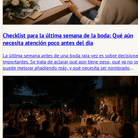
Checklist para la última semana de la boda: Qué aún
necesita atención poco antes del día
La última semana antes de una boda rara vez es sobre decisione
importantes. Se trata de aclarar qué aún tiene peso, qué ya no s
puede mejorar añadiendo más, y qué necesita ser nombrado
antes de que empiece a dar forma al día en silencio. Este artícul
analiza qué aún merece atención poco antes de la boda y por
qué la capa tácita a menudo importa más en esa etapa.