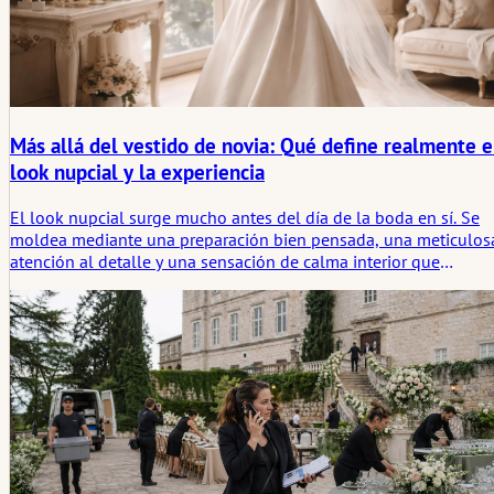
Más allá del vestido de novia: Qué define realmente e
look nupcial y la experiencia
El look nupcial surge mucho antes del día de la boda en sí. Se
moldea mediante una preparación bien pensada, una meticulos
atención al detalle y una sensación de calma interior que
acompaña a la novia en cada momento. Cuando el estilismo, el
momento y la presencia se combinan de forma natural, la
belleza se siente sin esfuerzo, en lugar de escenificada. El
cabello, el maquillaje, los accesorios y la postura trabajan junto
para apoyar a la novia, en lugar de eclipsarla. Pero lo que
realmente define su apariencia es lo arraigada y apoyada que se
siente. Una novia que confía en sus decisiones y abandona la
necesidad de perfección, irradia autenticidad y una tranquila
confianza. En este equilibrio entre la expresión externa y el
estado interno, el look nupcial se convierte en más que una