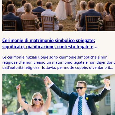
Cerimonie di matrimonio simbolico spiegate:
significato, pianificazione, contesto legale e
prospettive globali
Le cerimonie nuziali libere sono cerimonie simboliche e non
religiose che non creano un matrimonio legale e non dipendon
dall'autorità religiosa. Tuttavia, per molte coppie, diventano il
momento centrale della giornata. Questo articolo spiega come
funzionano in pratica le cerimonie libere, da dove deriva il loro
significato e come si relazionano al matrimonio legale e ai
simboli nuziali tradizionali.