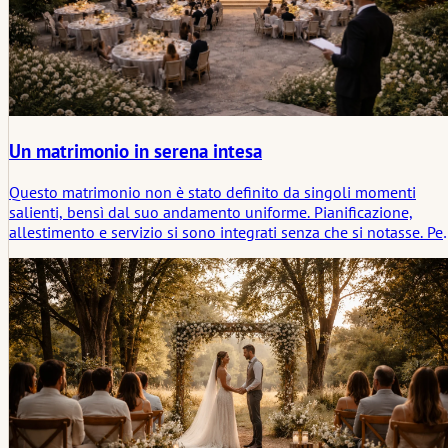
Un matrimonio in serena intesa
Questo matrimonio non è stato definito da singoli momenti
salienti, bensì dal suo andamento uniforme. Pianificazione,
allestimento e servizio si sono integrati senza che si notasse. Per
gli ospiti, si è creato così un giorno che è sembrato del tutto
naturale e che è stato costantemente caratterizzato da
tranquillità, vicinanza e affidabilità.