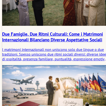
Due Famiglie, Due Ritmi Culturali: Come i Matrimoni
Internazionali Bilanciano Diverse Aspettative Sociali
I matrimoni internazionali non uniscono solo due lingue o due
tradizioni. Spesso uniscono due ritmi sociali diversi: diverse idee
di ospitalità, presenza familiare, puntualità, espressione emotiva
peso rituale e di come un matrimonio dovrebbe essere vissuto.
Questo articolo esamina come le coppie bilanciano queste
differenze senza appiattire nessuna delle due parti.