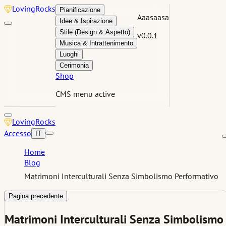
Loving
Rocks
Pianificazione
Aaasaasa
Idee & Ispirazione
Stile (Design & Aspetto)
v0.0.1
Musica & Intrattenimento
Luoghi
Cerimonia
Shop
CMS menu active
Loving
Rocks
Accesso
IT
Home
Blog
Matrimoni Interculturali Senza Simbolismo Performativo
Pagina precedente
Matrimoni Interculturali Senza Simbolismo