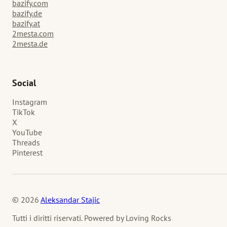
bazify.com
bazify.de
bazify.at
2mesta.com
2mesta.de
Social
Instagram
TikTok
X
YouTube
Threads
Pinterest
© 2026
Aleksandar Stajic
Tutti i diritti riservati. Powered by Loving Rocks