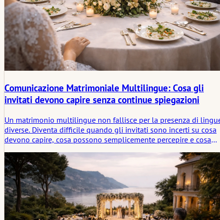
Comunicazione Matrimoniale Multilingue: Cosa gli
invitati devono capire senza continue spiegazioni
Un matrimonio multilingue non fallisce per la presenza di lingu
diverse. Diventa difficile quando gli invitati sono incerti su cosa
devono capire, cosa possono semplicemente percepire e cosa
necessita di traduzione sul momento. Questo articolo esamina
come creare chiarezza nella comunicazione di un matrimonio
multilingue senza spiegare eccessivamente ogni parte della
giornata.