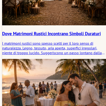
Dove Matrimoni Rustici Incontrano Simboli Duraturi
I matrimoni rustici sono spesso scelti per il loro senso di
naturalezza. Legno, tessuto, aria aperta, superfici irregolari,
niente di troppo lucido. Suggeriscono un passo lontano dalla
formalità, un ritorno a qualcosa che si sente più diretto. Ma
quella semplicità è raramente vuota. Porta con sé strati che non
sono sempre immediatamente visibili.