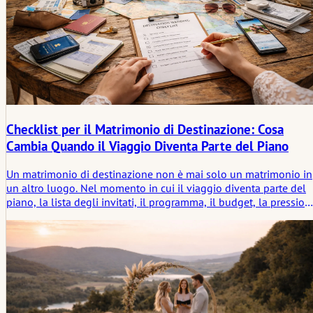
Checklist per il Matrimonio di Destinazione: Cosa
Cambia Quando il Viaggio Diventa Parte del Piano
Un matrimonio di destinazione non è mai solo un matrimonio in
un altro luogo. Nel momento in cui il viaggio diventa parte del
piano, la lista degli invitati, il programma, il budget, la pression
emotiva e persino il significato della partecipazione iniziano a
cambiare. Questo articolo esamina ciò che una checklist per un
matrimonio di destinazione deve davvero coprire e perché il
viaggio trasforma un matrimonio in una storia vissuta molto
prima che la cerimonia abbia inizio.