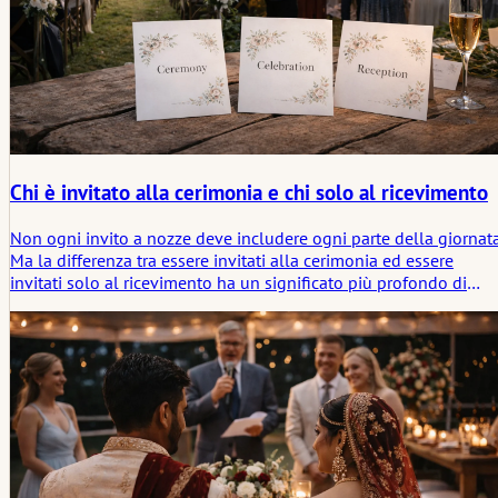
Chi è invitato alla cerimonia e chi solo al ricevimento
Non ogni invito a nozze deve includere ogni parte della giornata
Ma la differenza tra essere invitati alla cerimonia ed essere
invitati solo al ricevimento ha un significato più profondo di
quanto molte coppie inizialmente suppongano. Questo articolo
esamina come fare tale distinzione in modo chiaro, elegante e i
un modo che si adatti sia al peso rituale della cerimonia sia alla
realtà sociale del ricevimento.