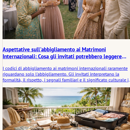
Aspettative sull'abbigliamento ai Matrimoni
Internazionali: Cosa gli invitati potrebbero leggere
diversamente
I codici di abbigliamento ai matrimoni internazionali raramente
riguardano solo l'abbigliamento. Gli invitati interpretano la
formalità, il rispetto, i segnali familiari e il significato culturale i
modo diverso. Questo articolo esamina come l'abbigliamento
viene inteso nei diversi contesti e perché ciò che sembra ovvio a
un invitato può risultare poco chiaro a un altro.