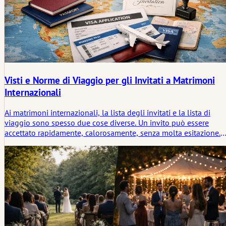
Visti e Norme di Viaggio per gli Invitati a Matrimoni
Internazionali
Ai matrimoni internazionali, la lista degli invitati e la lista di
viaggio sono spesso due cose diverse. Un invito può essere
accettato rapidamente, calorosamente, senza molta esitazione.
Poi inizia la burocrazia. Le scadenze dei passaporti vengono
controllate. Le regole d'ingresso vengono lette di nuovo. Un
breve viaggio di famiglia si ritrova improvvisamente all'interno 
un processo formale di frontiera.