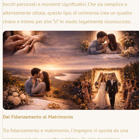
tocchi personali e momenti significativi. Che sia semplice o
attentamente stilata, questo tipo di cerimonia crea un quadro
chiaro e intimo per dire “sì” in modo legalmente riconosciuto.
Dal Fidanzamento al Matrimonio
Tra fidanzamento e matrimonio, l'impegno si sposta da una
promessa privata a un atto pubblico. Questa transizione