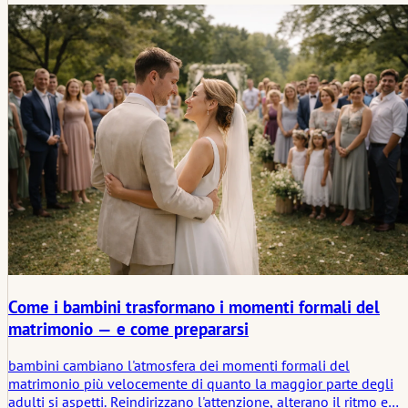
addice al momento, che lascia spazio alla presenza e che anche
a posteriori risulta armoniosa.
Come i bambini trasformano i momenti formali del
matrimonio — e come prepararsi
bambini cambiano l'atmosfera dei momenti formali del
matrimonio più velocemente di quanto la maggior parte degli
adulti si aspetti. Reindirizzano l'attenzione, alterano il ritmo e