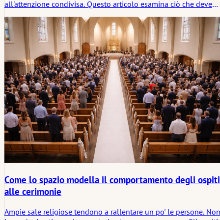
all'attenzione condivisa. Questo articolo esamina ciò che deve
essere pronto prima che quel momento arrivi, dai posti a sedere
e l'audio ai segnali, alla quiete e alla più silenziosa preparazion
emotiva della sala.
Come lo spazio modella il comportamento degli ospiti
alle cerimonie
Ampie sale religiose tendono a rallentare un po' le persone. No