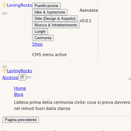
Loving
Rocks
Pianificazione
Aaasaasa
Idee & Ispirazione
Stile (Design & Aspetto)
v0.0.1
Musica & Intrattenimento
Luoghi
Cerimonia
Shop
CMS menu active
Loving
Rocks
Accesso
IT
Home
Blog
L'attesa prima della cerimonia civile: cosa si prova davvero
nei minuti fuori dalla stanza
Pagina precedente