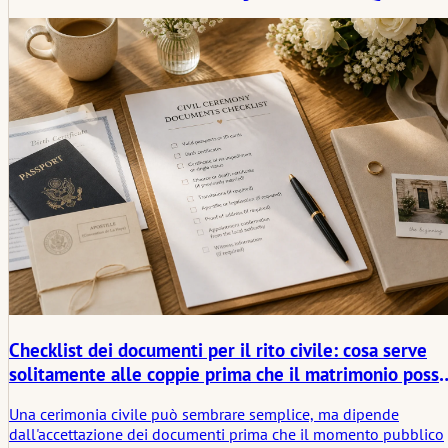
articolo esamina le priorità degli scatti, gli aiutanti tra i familiari,
le finestre di luce, l'accesso, i limiti della cerimonia e lo spazio d
cui i fotografi hanno bisogno per notare le storie vere.
Checklist dei documenti per il rito civile: cosa serve
solitamente alle coppie prima che il matrimonio possa
avere luogo
Una cerimonia civile può sembrare semplice, ma dipende
dall'accettazione dei documenti prima che il momento pubblico