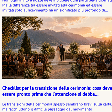
Ma la differenza tra essere invitati alla cerimonia ed essere
invitati solo al ricevimento ha un significato più profondo di
quanto molte coppie inizialmente suppongano. Questo articolo
esamina come fare tale distinzione in modo chiaro, elegante e i
un modo che si adatti sia al peso rituale della cerimonia sia alla
realtà sociale del ricevimento.
Checklist per la transizione della cerimonia: cosa dev
essere pronto prima che l'attenzione si debba
raccogliere
Le transizioni della cerimonia spesso sembrano brevi sulla carta
ma racchiudono il difficile passaggio dal movimento