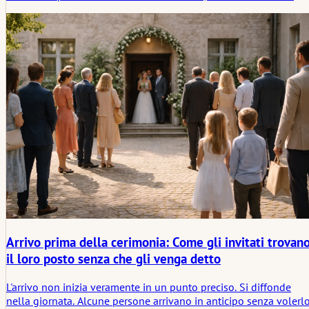
rivelano se una cerimonia, un allestimento fotografico o una
disposizione dei posti a sedere è abbastanza flessibile da
accogliere la vita reale. Questo articolo esamina come i bambini
influenzano le situazioni formali del matrimonio e come le
coppie possono pianificare questi cambiamenti senza perdere il
tono della giornata.
Arrivo prima della cerimonia: Come gli invitati trovan
il loro posto senza che gli venga detto
L'arrivo non inizia veramente in un punto preciso. Si diffonde
nella giornata. Alcune persone arrivano in anticipo senza volerlo