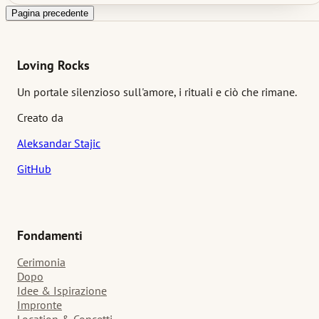
diversi paesi attraverso i requisiti legali, i processi osservati, le
fasce di costo e l'atmosfera più pacata che spesso circonda il
Pagina precedente
momento in cui un matrimonio diventa ufficiale.
Loving Rocks
Un portale silenzioso sull'amore, i rituali e ciò che rimane.
Creato da
Aleksandar Stajic
GitHub
Fondamenti
Cerimonia
Dopo
Idee & Ispirazione
Impronte