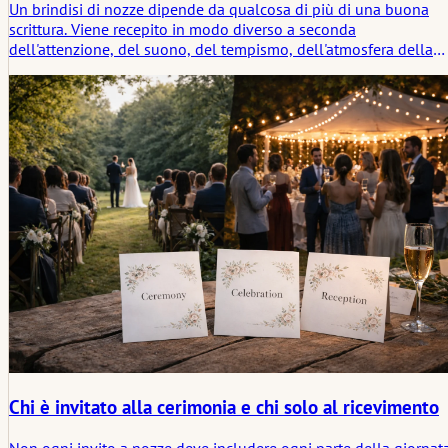
Un brindisi di nozze dipende da qualcosa di più di una buona
scrittura. Viene recepito in modo diverso a seconda
dell'attenzione, del suono, del tempismo, dell'atmosfera della
sala e dei segnali non detti che dicono a chi parla se il moment
lo sta sostenendo o lo sta lasciando solo.
Chi è invitato alla cerimonia e chi solo al ricevimento
Non ogni invito a nozze deve includere ogni parte della giornata