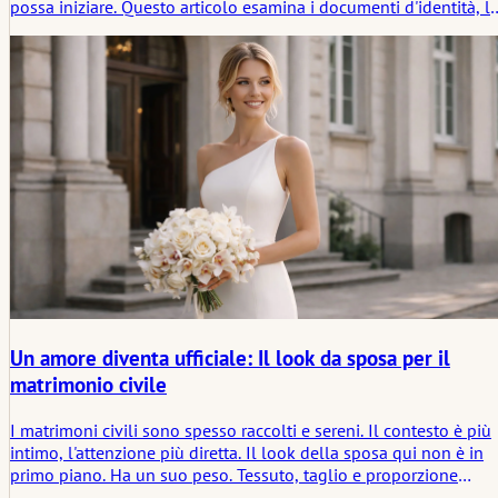
possa iniziare. Questo articolo esamina i documenti d'identità, l
prove dello stato civile, le traduzioni, le apostille, i testimoni, le
regole per gli appuntamenti e la silenziosa soglia legale prima
della cerimonia.
Un amore diventa ufficiale: Il look da sposa per il
matrimonio civile
I matrimoni civili sono spesso raccolti e sereni. Il contesto è più
intimo, l'attenzione più diretta. Il look della sposa qui non è in
primo piano. Ha un suo peso. Tessuto, taglio e proporzione
pesano più della decorazione. Alla fine resta un'estetica che si