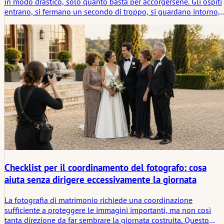
in modo drastico, solo quanto basta per accorgersene. Gli ospiti
entrano, si fermano un secondo di troppo, si guardano intorno,
poi si rimettono in movimento. Sembra raramente pianificato. Pi
come piccole correzioni che si susseguono.
Checklist per il coordinamento del fotografo: cosa
aiuta senza dirigere eccessivamente la giornata
La fotografia di matrimonio richiede una coordinazione
sufficiente a proteggere le immagini importanti, ma non così
tanta direzione da far sembrare la giornata costruita. Questo