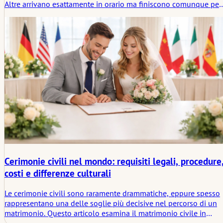
Altre arrivano esattamente in orario ma finiscono comunque per
aspettare. Lo spazio si riempie a chiazze. Alcuni stanno vicino
all'ingresso, altri mantengono le distanze. Nessuno lo spiega. Si
assesta comunque in qualche modo.
Cerimonie civili nel mondo: requisiti legali, procedure
costi e differenze culturali
Le cerimonie civili sono raramente drammatiche, eppure spesso
rappresentano una delle soglie più decisive nel percorso di un
matrimonio. Questo articolo esamina il matrimonio civile in