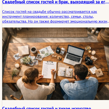
Свадебный список гостей и брак, выходящий за его
рамки
Список гостей на свадьбе обычно рассматривается как
инструмент планирования: количество, семьи, столы,
обязательства. Но он также формирует эмоциональную жизнь
которая следует за церемонией. В этой статье
рассматривается, как выбор того, кто становится свидетелем
брака, влияет не только на сам день, но и на более тихую
реальность, которая начинается после него.
Свадебный список гостей и тихое искусство