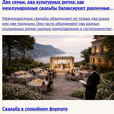
Две семьи, два культурных ритма: как
международные свадьбы балансируют различные
социальные ожидания
Международные свадьбы объединяют не только два языка
или две традиции. Они часто объединяют два разных
социальных ритма: разные представления о гостеприимстве,
присутствии семьи, пунктуальности, выражении эмоций,
значимости ритуалов и о том, какой должна быть свадьба по
ощущениям. В этой статье рассматривается, как пары
балансируют эти различия, не сглаживая ни одну из сторон.
Свадьба в спокойном формате