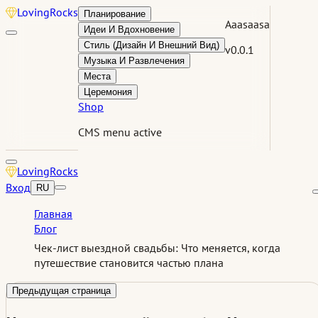
Loving
Rocks
Планирование
Aaasaasa
Идеи И Вдохновение
Стиль (Дизайн И Внешний Вид)
v0.0.1
Музыка И Развлечения
Места
Церемония
Shop
CMS menu active
Loving
Rocks
Вход
RU
Главная
Блог
Чек-лист выездной свадьбы: Что меняется, когда
путешествие становится частью плана
Предыдущая страница