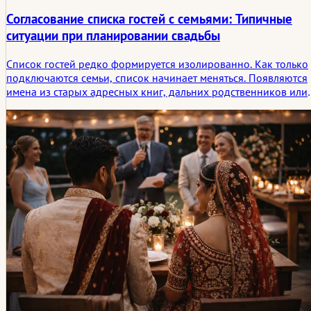
Согласование списка гостей с семьями: Типичные
ситуации при планировании свадьбы
Список гостей редко формируется изолированно. Как только
подключаются семьи, список начинает меняться. Появляются
имена из старых адресных книг, дальних родственников или
давних семейных дружеских связей. Процесс обычно тихий 
постепенный. Разговоры происходят небольшими шагами. Со
временем список начинает отражать не только пару, но и всю
обширную семейную сеть.