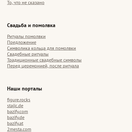
То, что не сказано
Свадьба и помолвка
Ритуалы помолвки
Предложение
Символика кольца для помолвки
Свадебные ритуалы
Традиционные свадебные символы
Перед церемонией, после ритуала
Наши порталы
figure.rocks
stajic.de
bazify.com
bazify.de
bazify.at
2mesta.com