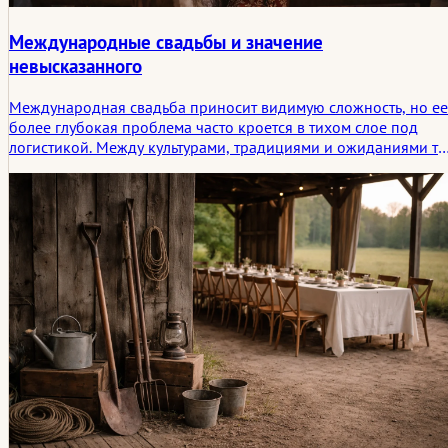
Международные свадьбы и значение
невысказанного
Международная свадьба приносит видимую сложность, но ее
более глубокая проблема часто кроется в тихом слое под
логистикой. Между культурами, традициями и ожиданиями то
что остается невысказанным, может формировать церемони
так же сильно, как и все, что официально спланировано.