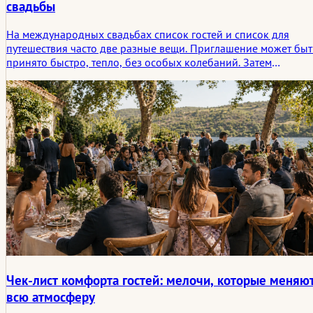
свадьбы
На международных свадьбах список гостей и список для
путешествия часто две разные вещи. Приглашение может быт
принято быстро, тепло, без особых колебаний. Затем
начинается оформление документов. Проверяются сроки
действия паспортов. Правила въезда перечитываются.
Короткая семейная поездка внезапно оказывается частью
формального пограничного процесса.
Чек-лист комфорта гостей: мелочи, которые меняю
всю атмосферу