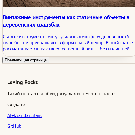
Винтажные инструменты как статичные объекты в
деревенских свадьбах
Старые инструменты могут усилить атмосферу деревенской
свадьбы, не превращаясь в формальный декор. В этой статье
рассматривается, как их естественный вид — без излишней
обработки, с легкой неровностью и минимальным
вмешательством — помогает сохранить характер места,
Предыдущая страница
добавляя глубину, историчность и более достоверное
ощущение пространства.
Loving Rocks
Тихий портал о любви, ритуалах и том, что остается.
Создано
Aleksandar Stajic
GitHub