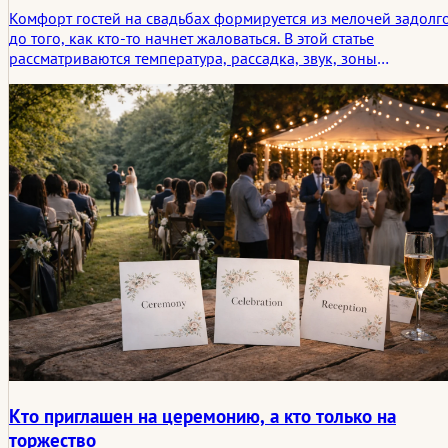
Комфорт гостей на свадьбах формируется из мелочей задолг
до того, как кто-то начнет жаловаться. В этой статье
рассматриваются температура, рассадка, звук, зоны
ожидания, доступность и тихие зоны для отдыха, которые
меняют восприятие всего пространства.
Кто приглашен на церемонию, а кто только на
торжество