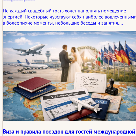
Не каждый свадебный гость хочет наполнять помещение
энергией. Некоторые чувствуют себя наиболее вовлеченным
в более тихие моменты, небольшие беседы и занятия,
которые не требуют выступления. В этой статье
рассматриваются продуманные свадебные активности для
гостей-интровертов и то, почему эти более тихие варианты
часто создают самые запоминающиеся истории.
Виза и правила поездок для гостей международной