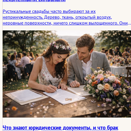
Рустикальные свадьбы часто выбирают за их
непринужденность. Дерево, ткань, открытый воздух,
неровные поверхности, ничего слишком вылощенного. Они
предполагают отход от формальностей, возвращение к чему-
то, что кажется более непосредственным. Но эта простота
редко бывает пустой. Она несет в себе слои, которые не
всегда сразу видны.
Что знают юридические документы, и что брак