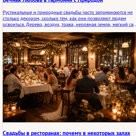
Рустикальные и природные свадьбы часто запоминаются не
столько декором, сколько тем, как они позволяют людям
освоиться. Дерево, воздух, трава, неровная земля, мягкий све
и более медленные движения создают своего рода
спокойствие, которое кажется почти знакомым с самого
начала. В этой статье рассматривается, как рустикальные
свадебные локации формируют атмосферу через простоту,
честность материалов и тихую логику места.
Свадьбы в ресторанах: почему в некоторых залах