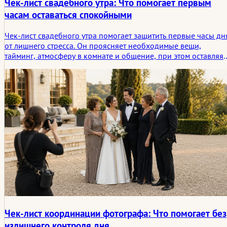
Чек-лист свадебного утра: Что помогает первым
часам оставаться спокойными
Чек-лист свадебного утра помогает защитить первые часы дн
от лишнего стресса. Он проясняет необходимые вещи,
тайминг, атмосферу в комнате и общение, при этом оставляя
достаточно места, чтобы утро по-прежнему ощущалось
спокойным и естественным.
Чек-лист координации фотографа: Что помогает без
излишнего контроля дня