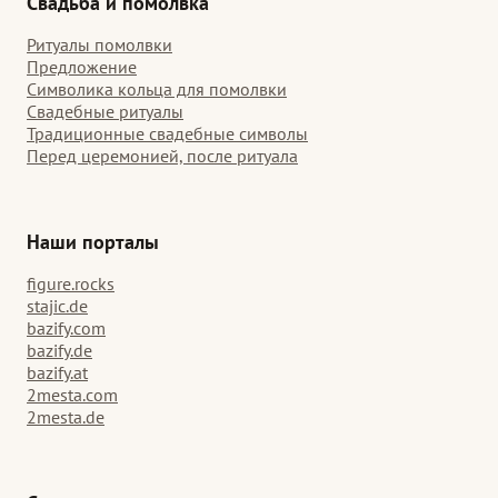
Свадьба и помолвка
Ритуалы помолвки
Предложение
Символика кольца для помолвки
Свадебные ритуалы
Традиционные свадебные символы
Перед церемонией, после ритуала
Наши порталы
figure.rocks
stajic.de
bazify.com
bazify.de
bazify.at
2mesta.com
2mesta.de