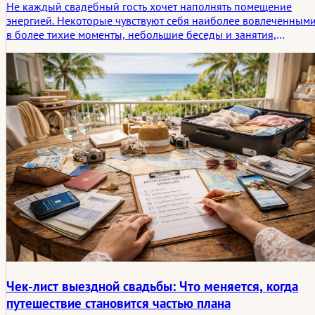
Не каждый свадебный гость хочет наполнять помещение
энергией. Некоторые чувствуют себя наиболее вовлеченным
в более тихие моменты, небольшие беседы и занятия,
которые не требуют выступления. В этой статье
рассматриваются продуманные свадебные активности для
гостей-интровертов и то, почему эти более тихие варианты
часто создают самые запоминающиеся истории.
Чек-лист выездной свадьбы: Что меняется, когда
путешествие становится частью плана