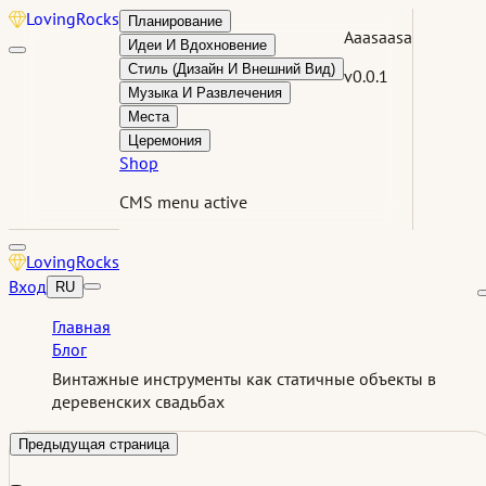
Loving
Rocks
Планирование
Aaasaasa
Идеи И Вдохновение
Стиль (Дизайн И Внешний Вид)
v0.0.1
Музыка И Развлечения
Места
Церемония
Shop
CMS menu active
Loving
Rocks
Вход
RU
Главная
Блог
Винтажные инструменты как статичные объекты в
деревенских свадьбах
Предыдущая страница