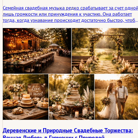
публики
Семейная свадебная музыка редко срабатывает за счет одно
лишь громкости или принуждения к участию. Она работает
тогда, когда узнавание происходит достаточно быстро, чтоб
дети подошли ближе, пожилые гости задержались подольше,
а зал начал доверять происходящему. В этой статье
рассматривается музыка для детей и семей на
международных примерах и более тонкая логика того, как
свадебные плейлисты помогают людям оставаться вместе.
Деревенские и Природные Свадебные Торжества:
Вечная Любовь в Гармонии с Природой