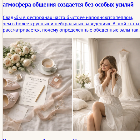
атмосфера общения создается без особых усилий
Свадьбы в ресторанах часто быстрее наполняются теплом,
чем в более крупных и нейтральных заведениях. В этой стать
рассматривается, почему определенные обеденные залы так
естественно способствуют общению, движению и созданию
общей атмосферы, и как эта непринужденность превращаетс
в те небольшие социальные сцены, которые люди
вспоминают впоследствии.