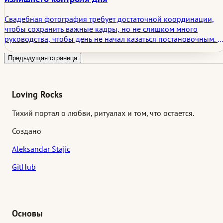
Свадебная фотография требует достаточной координации,
чтобы сохранить важные кадры, но не слишком много
руководства, чтобы день не начал казаться постановочным. В
этой статье рассматриваются приоритеты съемки, помощники
из числа членов семьи, световые окна, доступ, ограничения н
Предыдущая страница
церемонии и пространство, необходимое фотографам, чтоб
замечать реальные истории.
Loving Rocks
Тихий портал о любви, ритуалах и том, что остается.
Создано
Aleksandar Stajic
GitHub
Основы