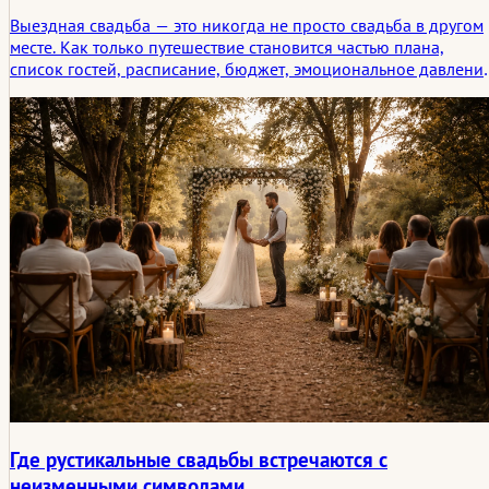
Выездная свадьба — это никогда не просто свадьба в другом
месте. Как только путешествие становится частью плана,
список гостей, расписание, бюджет, эмоциональное давлени
и даже смысл присутствия начинают меняться. В этой статье
рассматривается, что на самом деле должен охватывать чек-
лист для выездной свадьбы, и почему путешествие
превращает свадьбу в пережитую историю задолго до начала
церемонии.
Где рустикальные свадьбы встречаются с
неизменными символами