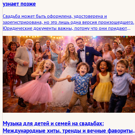
узнает позже
Свадьба может быть оформлена, удостоверена и
зарегистрирована, но это лишь одна версия произошедшего.
Юридические документы важны, потому что они придают
браку статус в мире, в то время как история начинается в
более тихом пространстве, которое никакая форма не может
полностью описать.
Музыка для детей и семей на свадьбах:
Международные хиты, тренды и вечные фавориты