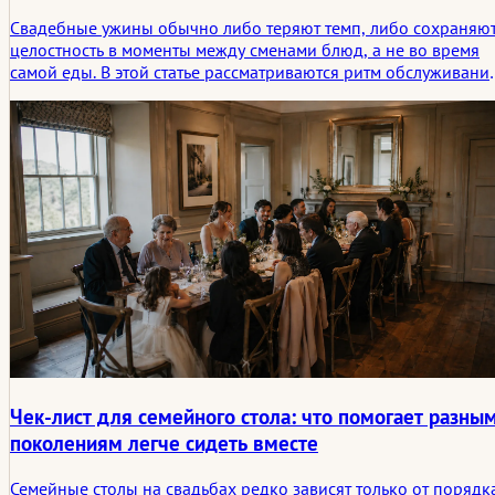
Свадебные ужины обычно либо теряют темп, либо сохраняю
целостность в моменты между сменами блюд, а не во время
самой еды. В этой статье рассматриваются ритм обслуживания
перемещение гостей, музыка, речи и те небольшие
промежуточные условия, которые поддерживают социальну
связь в зале.
Чек-лист для семейного стола: что помогает разны
поколениям легче сидеть вместе
Семейные столы на свадьбах редко зависят только от порядк