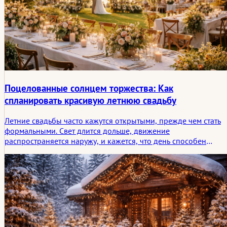
Поцелованные солнцем торжества: Как
спланировать красивую летнюю свадьбу
Летние свадьбы часто кажутся открытыми, прежде чем стать
формальными. Свет длится дольше, движение
распространяется наружу, и кажется, что день способен
вместить больше воздуха, больше времени и больше легкости
В этой статье летние свадьбы рассматриваются не только как
сезон красоты, но и как форма празднования, формируемая
ритмом, погодой и эмоциональным следом, который
оставляет после себя солнечный день.