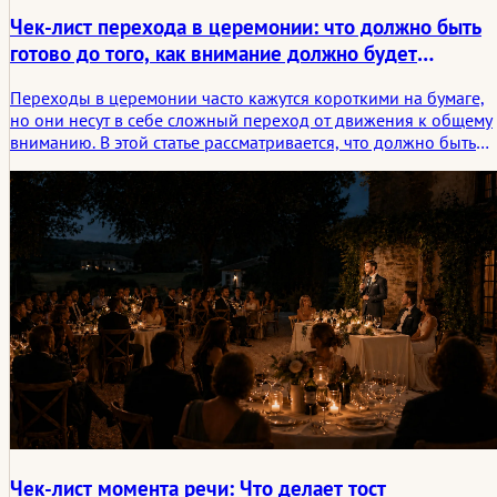
Чек-лист перехода в церемонии: что должно быть
готово до того, как внимание должно будет
сосредоточиться
Переходы в церемонии часто кажутся короткими на бумаге,
но они несут в себе сложный переход от движения к общему
вниманию. В этой статье рассматривается, что должно быть
готово до наступления этого момента: от рассадки и звука до
сигналов, тишины и более тонкой эмоциональной готовности
пространства.
Чек-лист момента речи: Что делает тост