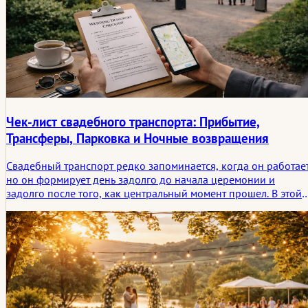
Чек-лист свадебного транспорта: Прибытие,
Трансферы, Парковка и Ночные возвращения
Свадебный транспорт редко запоминается, когда он работает
но он формирует день задолго до начала церемонии и
задолго после того, как центральный момент прошел. В этой
статье рассматривается, что еще нужно спланировать
касательно прибытий, трансферов, парковки и возвращений
поздно ночью, и почему передвижение и ожидание связаны
теснее, чем многие пары ожидают.