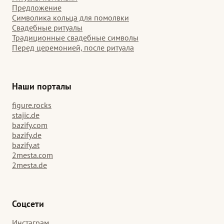
Предложение
Символика кольца для помолвки
Свадебные ритуалы
Традиционные свадебные символы
Перед церемонией, после ритуала
Наши порталы
figure.rocks
stajic.de
bazify.com
bazify.de
bazify.at
2mesta.com
2mesta.de
Соцсети
Инстаграм