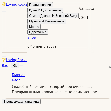
Loving
Rocks
Планирование
Aaasaasa
Идеи И Вдохновение
Стиль (Дизайн И Внешний Вид)
v0.0.1
Музыка И Развлечения
Места
Церемония
Shop
CMS menu active
Loving
Rocks
Вход
RU
Главная
Блог
Свадебный чек-лист, который приземляет вас:
Превращая планирование в нечто осмысленное
Предыдущая страница