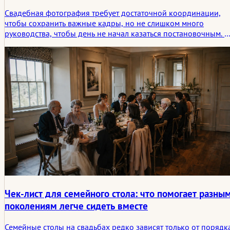
Свадебная фотография требует достаточной координации,
чтобы сохранить важные кадры, но не слишком много
руководства, чтобы день не начал казаться постановочным. В
этой статье рассматриваются приоритеты съемки, помощники
из числа членов семьи, световые окна, доступ, ограничения н
церемонии и пространство, необходимое фотографам, чтоб
замечать реальные истории.
Чек-лист для семейного стола: что помогает разны
поколениям легче сидеть вместе
Семейные столы на свадьбах редко зависят только от порядк