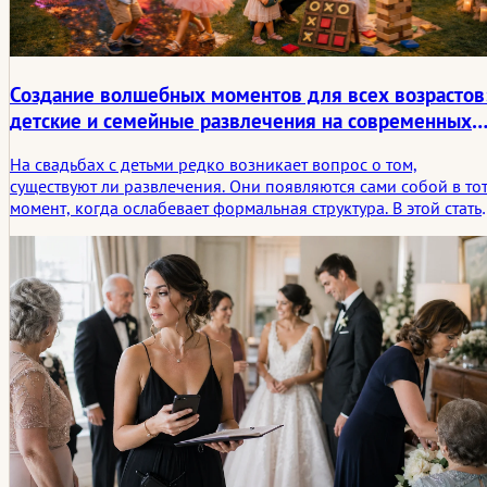
Создание волшебных моментов для всех возрастов
детские и семейные развлечения на современных
свадьбах
На свадьбах с детьми редко возникает вопрос о том,
существуют ли развлечения. Они появляются сами собой в то
момент, когда ослабевает формальная структура. В этой стать
семейные развлечения рассматриваются не как побочная
программа, а как негласная система возможностей, которая
помогает дню оставаться размеренным, щедрым и
запоминающимся для гостей разных возрастов.