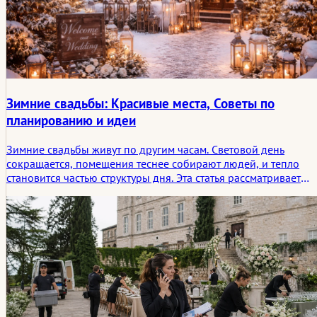
Зимние свадьбы: Красивые места, Советы по
планированию и идеи
Зимние свадьбы живут по другим часам. Световой день
сокращается, помещения теснее собирают людей, и тепло
становится частью структуры дня. Эта статья рассматривает
зимние свадьбы не только как сезонный стиль, но и как форм
торжества, формируемую атмосферой, камерностью и
эмоциональным следом, который оставляет зимняя
обстановка.