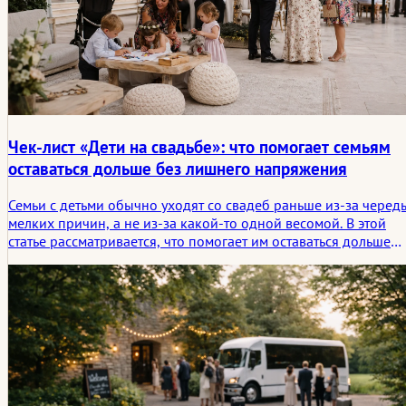
Чек-лист «Дети на свадьбе»: что помогает семьям
оставаться дольше без лишнего напряжения
Семьи с детьми обычно уходят со свадеб раньше из-за черед
мелких причин, а не из-за какой-то одной весомой. В этой
статье рассматривается, что помогает им оставаться дольше
без лишнего напряжения: от времени подачи блюд и зон для
отдыха до более спокойных переходов и простой
потребности в разрядке.