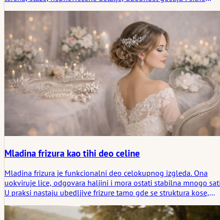
vremenske tragove koji oblikuju način na koji se pamti proslava
na otvorenom.
Mladina frizura kao tihi deo celine
Mladina frizura je funkcionalni deo celokupnog izgleda. Ona
uokviruje lice, odgovara haljini i mora ostati stabilna mnogo sati
U praksi nastaju ubedljive frizure tamo gde se struktura kose,
proporcija i tok dana uzimaju u obzir zajedno. Manje efekta, više
usklađenosti.