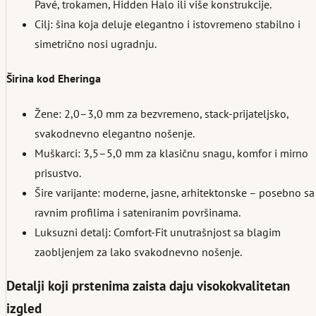
Pavé, trokamen, Hidden Halo ili više konstrukcije.
Cilj: šina koja deluje elegantno i istovremeno stabilno i
simetrično nosi ugradnju.
Širina kod Eheringa
Žene: 2,0–3,0 mm za bezvremeno, stack-prijateljsko,
svakodnevno elegantno nošenje.
Muškarci: 3,5–5,0 mm za klasičnu snagu, komfor i mirno
prisustvo.
Šire varijante: moderne, jasne, arhitektonske – posebno sa
ravnim profilima i sateniranim površinama.
Luksuzni detalj: Comfort-Fit unutrašnjost sa blagim
zaobljenjem za lako svakodnevno nošenje.
Detalji koji prstenima zaista daju visokokvalitetan
izgled