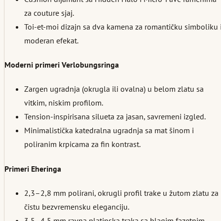
za couture sjaj.
Toi-et-moi dizajn sa dva kamena za romantičku simboliku 
moderan efekat.
Moderni primeri Verlobungsringa
Zargen ugradnja (okrugla ili ovalna) u belom zlatu sa
vitkim, niskim profilom.
Tension-inspirisana silueta za jasan, savremeni izgled.
Minimalistička katedralna ugradnja sa mat šinom i
poliranim krpicama za fin kontrast.
Primeri Eheringa
2,3–2,8 mm polirani, okrugli profil trake u žutom zlatu za
čistu bezvremensku eleganciju.
3,5–4,5 mm ravna platinska traka sa blagim fazetnim