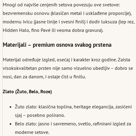
Mnogi od najviše cenjenih setova povezuju ove svetove:
bezvremensku osnovu (klasičan metal i usklađene proporcije),
modernu ivicu (jasne linije i svesni finiš) i dodir luksuza (lep rez,
Hidden Halo, fino Pavé ili veoma dobra gravura).
Materijali – premium osnova svakog prstena
Materijal određuje izgled, osećaj i karakter kroz godine. Zaista
visokokvalitetan prsten nije samo vizuelno ubedljiv – dobro se
nosi, dan za danom, i ostaje čist u finišu.
Zlato (Žuto, Belo, Roze)
Žuto zlato: klasična toplina, heritage elegancija, zasićeni
sjaj – posebno polirano.
Belo zlato: jasno i savremeno, svetlo, rafinirani izgled za
moderne setove.