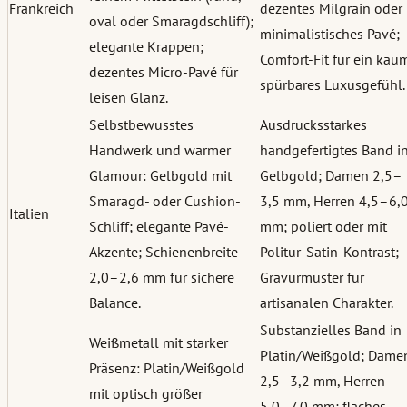
Frankreich
dezentes Milgrain oder
oval oder Smaragdschliff);
minimalistisches Pavé;
elegante Krappen;
Comfort-Fit für ein kau
dezentes Micro-Pavé für
spürbares Luxusgefühl.
leisen Glanz.
Selbstbewusstes
Ausdrucksstarkes
Handwerk und warmer
handgefertigtes Band i
Glamour: Gelbgold mit
Gelbgold; Damen 2,5–
Smaragd- oder Cushion-
3,5 mm, Herren 4,5–6,
Italien
Schliff; elegante Pavé-
mm; poliert oder mit
Akzente; Schienenbreite
Politur-Satin-Kontrast;
2,0–2,6 mm für sichere
Gravurmuster für
Balance.
artisanalen Charakter.
Substanzielles Band in
Weißmetall mit starker
Platin/Weißgold; Dame
Präsenz: Platin/Weißgold
2,5–3,2 mm, Herren
mit optisch größer
5,0–7,0 mm; flaches