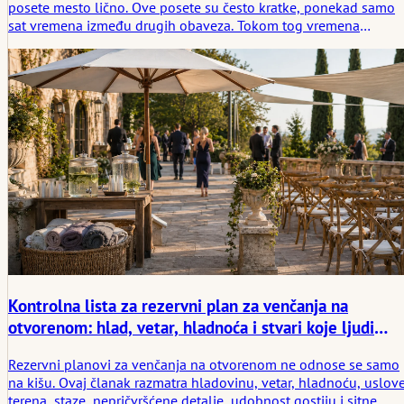
posete mesto lično. Ove posete su često kratke, ponekad samo
sat vremena između drugih obaveza. Tokom tog vremena
pojavljuju se mnogi praktični detalji: udaljenosti, osvetljenje,
zvuk, protok prostorije, način na koji osoblje odgovara na
pitanja. Beleške napravljene tokom takvih poseta obično su
neujednačene. Neke stvari deluju očigledno na licu mesta i
kasnije nestanu iz sećanja. Kontrolna lista pomaže da se poseta
strukturira tako da se mala, ali relevantna zapažanja ne izgube.
Kontrolna lista za rezervni plan za venčanja na
otvorenom: hlad, vetar, hladnoća i stvari koje ljudi
zaboravljaju
Rezervni planovi za venčanja na otvorenom ne odnose se samo
na kišu. Ovaj članak razmatra hladovinu, vetar, hladnoću, uslov
terena, staze, nepričvršćene detalje, udobnost gostiju i sitne