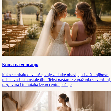
Kuma na venčanju
Kako se biraju deveruše, koje zadatke obavljaju i zašto njihovo
prisustvo često ostaje tiho. Tekst nastao iz zapažanja sa venčanj
razgovora i trenutaka izvan centra pažnje.