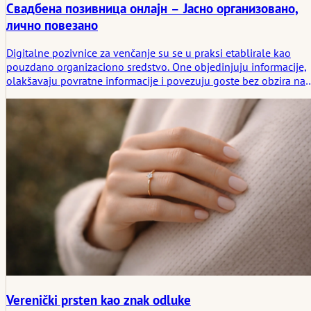
Свадбена позивница онлајн – Јасно организовано,
лично повезано
Digitalne pozivnice za venčanje su se u praksi etablirale kao
pouzdano organizaciono sredstvo. One objedinjuju informacije,
olakšavaju povratne informacije i povezuju goste bez obzira na
njihovu lokaciju. Veb-sajt za venčanje stvara preglednost,
smanjuje napor oko koordinacije i omogućava fleksibilna
prilagođavanja u toku događaja. Ključni su jasni sadržaji, miran
dizajn i lično obraćanje. Tako se iz tehničkog rešenja stvara
skladan uvod za zajednički dan.
Verenički prsten kao znak odluke