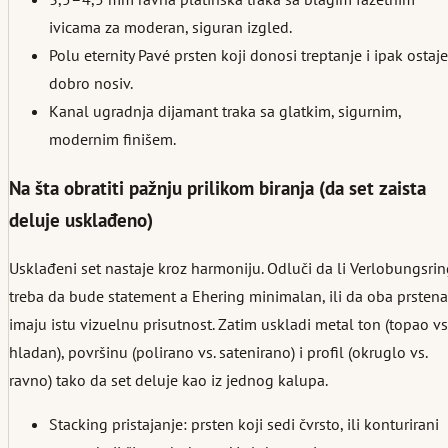
ivicama za moderan, siguran izgled.
Polu eternity Pavé prsten koji donosi treptanje i ipak ostaje
dobro nosiv.
Kanal ugradnja dijamant traka sa glatkim, sigurnim,
modernim finišem.
Na šta obratiti pažnju prilikom biranja (da set zaista
deluje usklađeno)
Usklađeni set nastaje kroz harmoniju. Odluči da li Verlobungsri
treba da bude statement a Ehering minimalan, ili da oba prstena
imaju istu vizuelnu prisutnost. Zatim uskladi metal ton (topao vs
hladan), površinu (polirano vs. satenirano) i profil (okruglo vs.
ravno) tako da set deluje kao iz jednog kalupa.
Stacking pristajanje: prsten koji sedi čvrsto, ili konturirani