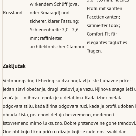
wirkendem Schliff (oval
Profil mit sanften
Russland
oder Smaragd) und
Facettenkanten;
sicherer, klarer Fassung;
satinierter Look;
Schienenbreite 2,0–2,6
Comfort-Fit für
mm; raffinierter,
elegantes tägliches
architektonischer Glamour.
Tragen.
Zaključak
Verlobungsring i Ehering su dva poglavlja iste ljubavne priče:
jedan slavi obećanje, drugi utelovljuje vezu. Njihova snaga leži 
značaju – njihova lepota je u detaljima. Kada izbor metala
odgovara stilu, kada širina odgovara ruci, kada je profil udoban 
obrada čista, prstenovi deluju bezvremeno, moderno i
istovremeno mirno luksuzno. Dobre prstenove ne gone trendovi.
One oblikuju ličnu priču u dizajn koji se rado nosi svaki dan.