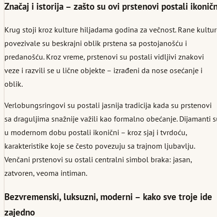
Značaj i istorija – zašto su ovi prstenovi postali ikoničn
Krug stoji kroz kulture hiljadama godina za večnost. Rane kultu
povezivale su beskrajni oblik prstena sa postojanošću i
predanošću. Kroz vreme, prstenovi su postali vidljivi znakovi
veze i razvili se u lične objekte – izrađeni da nose osećanje i
oblik.
Verlobungsringovi su postali jasnija tradicija kada su prstenovi
sa draguljima snažnije važili kao formalno obećanje. Dijamanti 
u modernom dobu postali ikonični – kroz sjaj i tvrdoću,
karakteristike koje se često povezuju sa trajnom ljubavlju.
Venčani prstenovi su ostali centralni simbol braka: jasan,
zatvoren, veoma intiman.
Bezvremenski, luksuzni, moderni – kako sve troje ide
zajedno