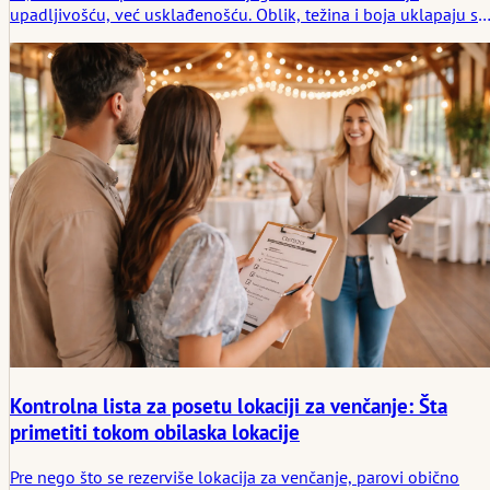
upadljivošću, već usklađenošću. Oblik, težina i boja uklapaju se
u tok, držanje i izgled i postaju deo onoga što ostaje u sećanju.
Kontrolna lista za posetu lokaciji za venčanje: Šta
primetiti tokom obilaska lokacije
Pre nego što se rezerviše lokacija za venčanje, parovi obično