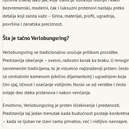
bezvremenski, moderni, čak i luksuzni prstenovi nastaju preko
detalja koji zaista važe – širina, materijal, profil, ugradnja,
površina i zanatska preciznost.
Šta je tačno Verlobungsring?
Verlobungsring se tradicionalno uručuje prilikom prosidbe.
Predstavlja obećanje – svesni, radostni korak ka braku. U mnog
savremenim tradicijama, to je vizuelno najizraženiji prsten: često
sa centralnim kamenom (obično dijamantom) i ugradnjom koja
čini sjaj, ličnost i osećanje vidljivim. Nosio se od veridbe i često
ostaje deo steka prstenova i nakon venčanja.
Emotivno, Verlobungsring je prsten iščekivanja i predanosti.
Predstavlja taj jedan trenutak kada budućnost postaje konkretn
– kada se ljubav ne slavi samo privatno, već i vidljivo navnapre.