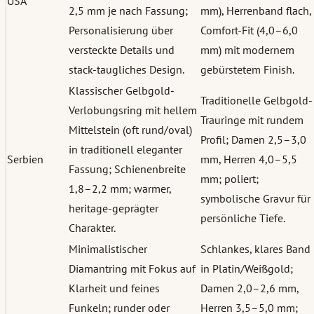
USA
2,5 mm je nach Fassung;
mm), Herrenband flach,
Personalisierung über
Comfort-Fit (4,0–6,0
versteckte Details und
mm) mit modernem
stack-taugliches Design.
gebürstetem Finish.
Klassischer Gelbgold-
Traditionelle Gelbgold-
Verlobungsring mit hellem
Trauringe mit rundem
Mittelstein (oft rund/oval)
Profil; Damen 2,5–3,0
in traditionell eleganter
Serbien
mm, Herren 4,0–5,5
Fassung; Schienenbreite
mm; poliert;
1,8–2,2 mm; warmer,
symbolische Gravur für
heritage-geprägter
persönliche Tiefe.
Charakter.
Minimalistischer
Schlankes, klares Band
Diamantring mit Fokus auf
in Platin/Weißgold;
Klarheit und feines
Damen 2,0–2,6 mm,
Funkeln; runder oder
Herren 3,5–5,0 mm;