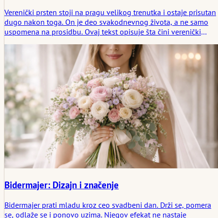
Verenički prsten stoji na pragu velikog trenutka i ostaje prisutan
dugo nakon toga. On je deo svakodnevnog života, a ne samo
uspomena na prosidbu. Ovaj tekst opisuje šta čini verenički
prsten, kako se bira i zašto odluke u vezi sa oblikom,
materijalom, veličinom prstena i stilom nošenja uglavnom
proizilaze iz posmatranja. Reč je o uobičajenim varijantama,
rukovanju dijamantima i alternativama, kao i o razvojima koji su
se tiho ustalili. U prvom planu su iskustva, glasovi iz prakse i
pitanje kako prsten pristaje osobi, a da je pritom ne definiše.
Bidermajer: Dizajn i značenje
Bidermajer prati mladu kroz ceo svadbeni dan. Drži se, pomera
se, odlaže se i ponovo uzima. Njegov efekat ne nastaje