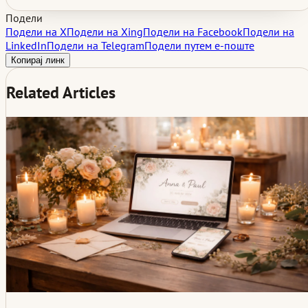
Подели
Подели на X
Подели на Xing
Подели на Facebook
Подели на
LinkedIn
Подели на Telegram
Подели путем е-поште
Копирај линк
Related Articles