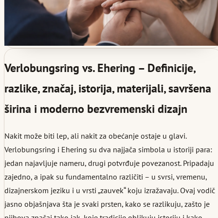
Verlobungsring vs. Ehering – Definicije,
razlike, značaj, istorija, materijali, savršena
širina i moderno bezvremenski dizajn
Nakit može biti lep, ali nakit za obećanje ostaje u glavi.
Verlobungsring i Ehering su dva najjača simbola u istoriji para:
jedan najavljuje nameru, drugi potvrđuje povezanost. Pripadaju
zajedno, a ipak su fundamentalno različiti – u svrsi, vremenu,
dizajnerskom jeziku i u vrsti „zauvek“ koju izražavaju. Ovaj vodič
jasno objašnjava šta je svaki prsten, kako se razlikuju, zašto je
njihova značaj tako jak, koje tradicije oblikuju istoriju i kako