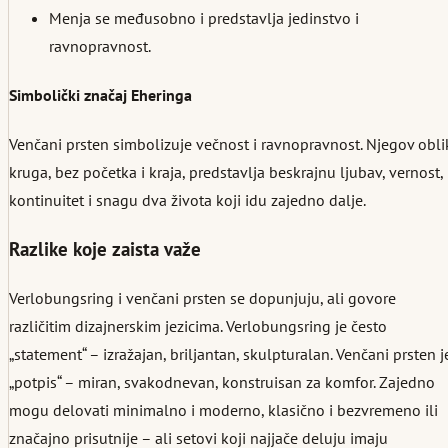
Menja se međusobno i predstavlja jedinstvo i
ravnopravnost.
Simbolički značaj Eheringa
Venčani prsten simbolizuje večnost i ravnopravnost. Njegov obli
kruga, bez početka i kraja, predstavlja beskrajnu ljubav, vernost,
kontinuitet i snagu dva života koji idu zajedno dalje.
Razlike koje zaista važe
Verlobungsring i venčani prsten se dopunjuju, ali govore
različitim dizajnerskim jezicima. Verlobungsring je često
„statement“ – izražajan, briljantan, skulpturalan. Venčani prsten j
„potpis“ – miran, svakodnevan, konstruisan za komfor. Zajedno
mogu delovati minimalno i moderno, klasično i bezvremeno ili
značajno prisutnije – ali setovi koji najjače deluju imaju