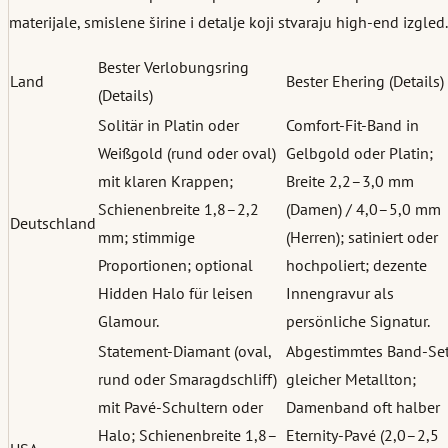
materijale, smislene širine i detalje koji stvaraju high-end izgled.
Bester Verlobungsring
Land
Bester Ehering (Details)
(Details)
Solitär in Platin oder
Comfort-Fit-Band in
Weißgold (rund oder oval)
Gelbgold oder Platin;
mit klaren Krappen;
Breite 2,2–3,0 mm
Schienenbreite 1,8–2,2
(Damen) / 4,0–5,0 mm
Deutschland
mm; stimmige
(Herren); satiniert oder
Proportionen; optional
hochpoliert; dezente
Hidden Halo für leisen
Innengravur als
Glamour.
persönliche Signatur.
Statement-Diamant (oval,
Abgestimmtes Band-Set
rund oder Smaragdschliff)
gleicher Metallton;
mit Pavé-Schultern oder
Damenband oft halber
Halo; Schienenbreite 1,8–
Eternity-Pavé (2,0–2,5