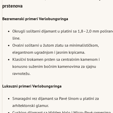
prstenova
Bezremenski primeri Verlobungsringa
Okrugli solitarni dijamant u platini sa 1,8–2,0 mm poliran
šine.
Ovalni solitarni u žutom zlatu sa minimalističkom,
elegantnom ugradnjom i jasnim krpicama.
Klasični trokamen prsten sa centralnim kamenom i
konusno suženim bočnim kamenovima za sjajnu
ravnotežu.
Luksuzni primeri Verlobungsringa
Smaragdni rez dijamant sa Pavé šinom u platini za
arhitektonski glamur.
Cushion dijamant sa Hidden Halo i Micro-Pavé ramenima