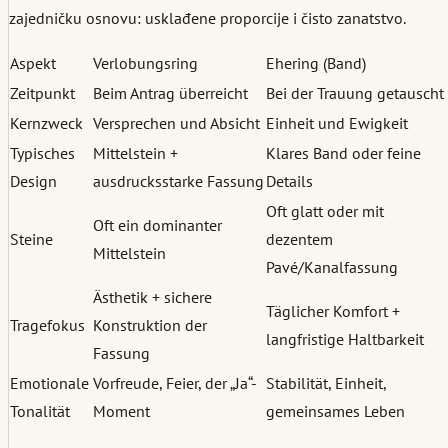
zajedničku osnovu: usklađene proporcije i čisto zanatstvo.
Aspekt
Verlobungsring
Ehering (Band)
Zeitpunkt
Beim Antrag überreicht
Bei der Trauung getauscht
Kernzweck
Versprechen und Absicht
Einheit und Ewigkeit
Typisches
Mittelstein +
Klares Band oder feine
Design
ausdrucksstarke Fassung
Details
Oft glatt oder mit
Oft ein dominanter
Steine
dezentem
Mittelstein
Pavé/Kanalfassung
Ästhetik + sichere
Täglicher Komfort +
Tragefokus
Konstruktion der
langfristige Haltbarkeit
Fassung
Emotionale
Vorfreude, Feier, der „Ja“-
Stabilität, Einheit,
Tonalität
Moment
gemeinsames Leben