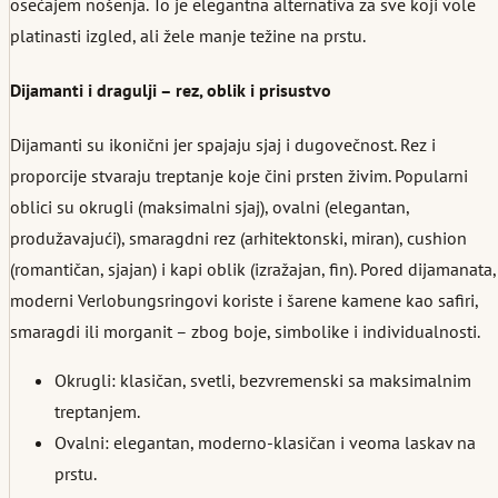
osećajem nošenja. To je elegantna alternativa za sve koji vole
platinasti izgled, ali žele manje težine na prstu.
Dijamanti i dragulji – rez, oblik i prisustvo
Dijamanti su ikonični jer spajaju sjaj i dugovečnost. Rez i
proporcije stvaraju treptanje koje čini prsten živim. Popularni
oblici su okrugli (maksimalni sjaj), ovalni (elegantan,
produžavajući), smaragdni rez (arhitektonski, miran), cushion
(romantičan, sjajan) i kapi oblik (izražajan, fin). Pored dijamanata,
moderni Verlobungsringovi koriste i šarene kamene kao safiri,
smaragdi ili morganit – zbog boje, simbolike i individualnosti.
Okrugli: klasičan, svetli, bezvremenski sa maksimalnim
treptanjem.
Ovalni: elegantan, moderno-klasičan i veoma laskav na
prstu.