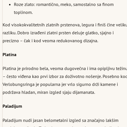
Roze zlato: romantično, meko, samostalno sa finom
toplinom.
Kod visokokvalitetnih zlatnih prstenova, legura i finiš čine velik
razliku. Dobro izrađeni zlatni prsten deluje glatko, sjajno i
precizno – čak i kod veoma redukovanog dizajna.
Platina
Platina je prirodno bela, veoma dugovečna i ima opipljivu težin
– često viđena kao prvi izbor za doživotno nošenje. Posebno ko
Verlobungsringa je popularna jer vrlo sigurno drži kamene i
podržava hladan, miran izgled sjaju dijamanata.
Paladijum
Paladijum nudi jasan belometalni izgled sa značajno lakšim