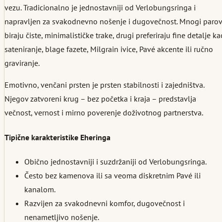
vezu. Tradicionalno je jednostavniji od Verlobungsringa i
napravljen za svakodnevno nošenje i dugovečnost. Mnogi parov
biraju čiste, minimalističke trake, drugi preferiraju fine detalje ka
sateniranje, blage fazete, Milgrain ivice, Pavé akcente ili ručno
graviranje.
Emotivno, venčani prsten je prsten stabilnosti i zajedništva.
Njegov zatvoreni krug – bez početka i kraja – predstavlja
večnost, vernost i mirno poverenje doživotnog partnerstva.
Tipične karakteristike Eheringa
Obično jednostavniji i suzdržaniji od Verlobungsringa.
Često bez kamenova ili sa veoma diskretnim Pavé ili
kanalom.
Razvijen za svakodnevni komfor, dugovečnost i
nenametljivo nošenje.