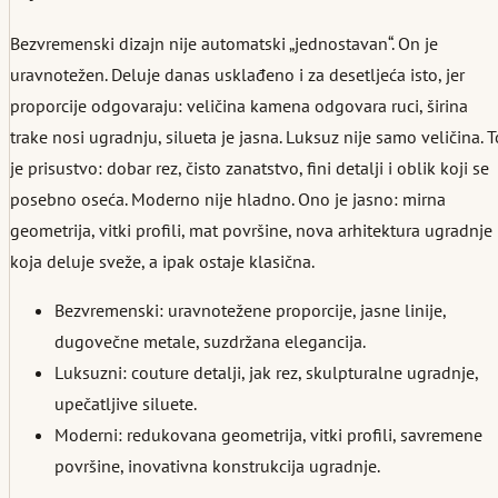
Bezvremenski dizajn nije automatski „jednostavan“. On je
uravnotežen. Deluje danas usklađeno i za desetljeća isto, jer
proporcije odgovaraju: veličina kamena odgovara ruci, širina
trake nosi ugradnju, silueta je jasna. Luksuz nije samo veličina. T
je prisustvo: dobar rez, čisto zanatstvo, fini detalji i oblik koji se
posebno oseća. Moderno nije hladno. Ono je jasno: mirna
geometrija, vitki profili, mat površine, nova arhitektura ugradnje
koja deluje sveže, a ipak ostaje klasična.
Bezvremenski: uravnotežene proporcije, jasne linije,
dugovečne metale, suzdržana elegancija.
Luksuzni: couture detalji, jak rez, skulpturalne ugradnje,
upečatljive siluete.
Moderni: redukovana geometrija, vitki profili, savremene
površine, inovativna konstrukcija ugradnje.