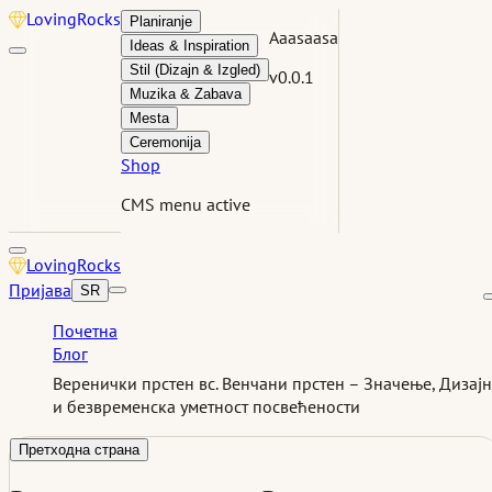
Loving
Rocks
Planiranje
Aaasaasa
Ideas & Inspiration
Stil (Dizajn & Izgled)
v0.0.1
Muzika & Zabava
Mesta
Ceremonija
Shop
CMS menu active
Loving
Rocks
Пријава
SR
Почетна
Блог
Веренички прстен вс. Венчани прстен – Значење, Дизајн
и безвременска уметност посвећености
Претходна страна