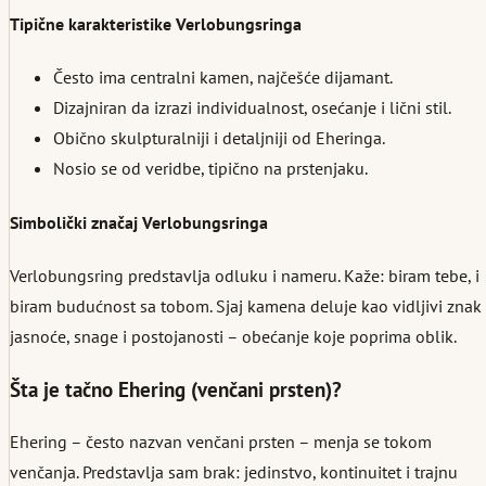
Tipične karakteristike Verlobungsringa
Često ima centralni kamen, najčešće dijamant.
Dizajniran da izrazi individualnost, osećanje i lični stil.
Obično skulpturalniji i detaljniji od Eheringa.
Nosio se od veridbe, tipično na prstenjaku.
Simbolički značaj Verlobungsringa
Verlobungsring predstavlja odluku i nameru. Kaže: biram tebe, i
biram budućnost sa tobom. Sjaj kamena deluje kao vidljivi znak
jasnoće, snage i postojanosti – obećanje koje poprima oblik.
Šta je tačno Ehering (venčani prsten)?
Ehering – često nazvan venčani prsten – menja se tokom
venčanja. Predstavlja sam brak: jedinstvo, kontinuitet i trajnu