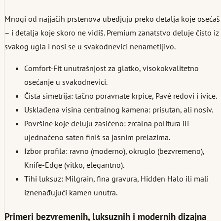
Mnogi od najjačih prstenova ubedjuju preko detalja koje osećaš
– i detalja koje skoro ne vidiš. Premium zanatstvo deluje čisto iz
svakog ugla i nosi se u svakodnevici nenametljivo.
Comfort-Fit unutrašnjost za glatko, visokokvalitetno
osećanje u svakodnevici.
Čista simetrija: tačno poravnate krpice, Pavé redovi i ivice.
Usklađena visina centralnog kamena: prisutan, ali nosiv.
Površine koje deluju zasićeno: zrcalna politura ili
ujednačeno saten finiš sa jasnim prelazima.
Izbor profila: ravno (moderno), okruglo (bezvremeno),
Knife-Edge (vitko, elegantno).
Tihi luksuz: Milgrain, fina gravura, Hidden Halo ili mali
iznenađujući kamen unutra.
Primeri bezvremenih, luksuznih i modernih dizajna