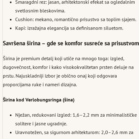
Smaragdni rez: jasan, arhitektonski efekat sa ogledalnim
svetlosnim bleskovima.
Cushion: mekano, romantično prisustvo sa toplim sjajem.
Kapi: izražajna elegancija sa definisanom siluetom.
Savršena širina – gde se komfor susreće sa prisustvom
Širina je premium detalj koji utiče na mnogo toga: izgled,
dugovečnost, komfor i kako visokokvalitetan prsten deluje na
prstu. Najuskladniji izbor je obično onaj koji odgovara
proporcijama ruke i nameri dizajna.
Širina kod Verlobungsringa (šina)
Nježan, redukovani izgled: 1,6–2,2 mm za minimalističke
solitere i jasne ugradnje.
Uravnotežen, sa sigurnom arhitekturom: 2,0–2,6 mm za