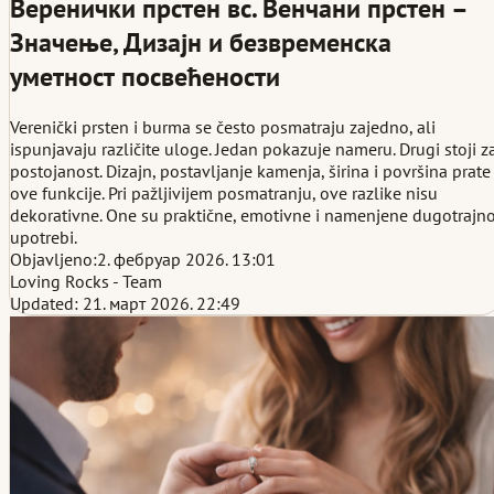
Веренички прстен вс. Венчани прстен –
Значење, Дизајн и безвременска
уметност посвећености
Verenički prsten i burma se često posmatraju zajedno, ali
ispunjavaju različite uloge. Jedan pokazuje nameru. Drugi stoji z
postojanost. Dizajn, postavljanje kamenja, širina i površina prate
ove funkcije. Pri pažljivijem posmatranju, ove razlike nisu
dekorativne. One su praktične, emotivne i namenjene dugotrajno
upotrebi.
Objavljeno:
2. фебруар 2026. 13:01
Loving Rocks - Team
Updated: 21. март 2026. 22:49