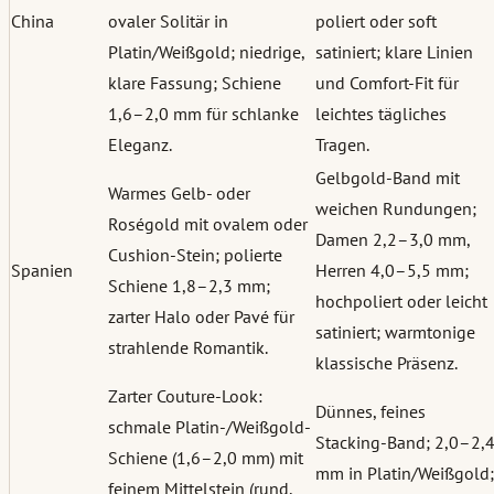
China
ovaler Solitär in
poliert oder soft
Platin/Weißgold; niedrige,
satiniert; klare Linien
klare Fassung; Schiene
und Comfort-Fit für
1,6–2,0 mm für schlanke
leichtes tägliches
Eleganz.
Tragen.
Gelbgold-Band mit
Warmes Gelb- oder
weichen Rundungen;
Roségold mit ovalem oder
Damen 2,2–3,0 mm,
Cushion-Stein; polierte
Spanien
Herren 4,0–5,5 mm;
Schiene 1,8–2,3 mm;
hochpoliert oder leicht
zarter Halo oder Pavé für
satiniert; warmtonige
strahlende Romantik.
klassische Präsenz.
Zarter Couture-Look:
Dünnes, feines
schmale Platin-/Weißgold-
Stacking-Band; 2,0–2,
Schiene (1,6–2,0 mm) mit
mm in Platin/Weißgold;
feinem Mittelstein (rund,