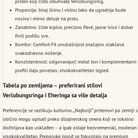
prsten koji čisto obuhvata Verlobungsring.
Proporcija: biraj širinu i visinu tako da ugradnja bude
nosiva i mirno deluje na prstu.
Zanatstvo: čiste krpice, precizno Pavé, jasne ivice i dobar
finiš podižu sve.
Komfor: Comfort-Fit unutrašnjost značajno olakšava
svakodnevno nošenje.
Konzistentnost: odgovarajući metal ton i komplementarni
profili daju povezan, visokokvalitetan izgled.
Tabela po zemljama – preferirani stilovi
Verlobungsringa i Eheringa sa više detalja
Preferencije se razlikuju kulturno. „Najbolji“ prstenovi po zemlji 
obično mogu opisati preko dizajnerskog smera koji se lokalno
doživljava kao usklađen – a ipak ostaje bezvremenski, moderan 
visokokvalitetan. Preporuke ispod se fokusiraju na premium