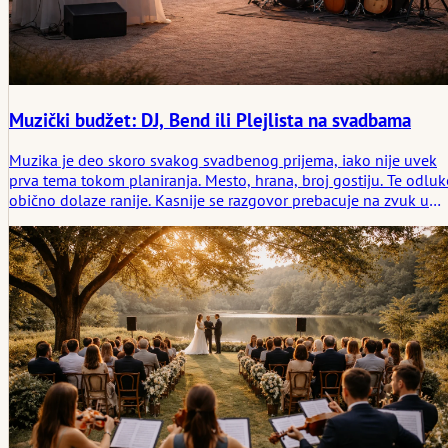
Muzički budžet: DJ, Bend ili Plejlista na svadbama
Muzika je deo skoro svakog svadbenog prijema, iako nije uvek
prva tema tokom planiranja. Mesto, hrana, broj gostiju. Te odluk
obično dolaze ranije. Kasnije se razgovor prebacuje na zvuk u
prostoriji. Kako bi se veče trebalo osećati kada se večera završi i
ljudi počnu da se okupljaju blizu podijuma za ples.