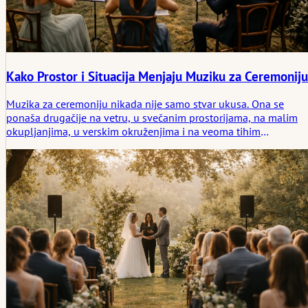
Kako Prostor i Situacija Menjaju Muziku za Ceremoniju
Muzika za ceremoniju nikada nije samo stvar ukusa. Ona se
ponaša drugačije na vetru, u svečanim prostorijama, na malim
okupljanjima, u verskim okruženjima i na veoma tihim
venčanjima gde svaka nota postaje izloženija. Ovaj članak
razmatra kako prostor i situacija menjaju efekat muzike za
venčanje, i zašto je pozicioniranje bitno jednako kao i sama
muzika.