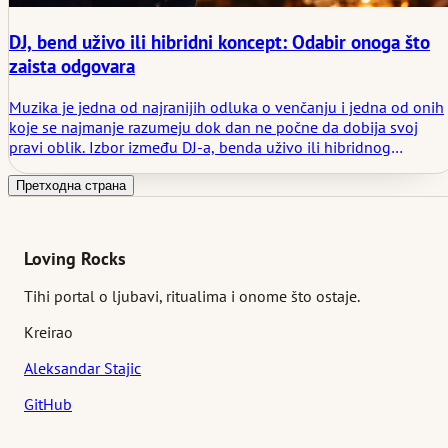
DJ, bend uživo ili hibridni koncept: Odabir onoga što
zaista odgovara
Muzika je jedna od najranijih odluka o venčanju i jedna od onih
koje se najmanje razumeju dok dan ne počne da dobija svoj
pravi oblik. Izbor između DJ-a, benda uživo ili hibridnog
koncepta retko se tiče samo ukusa. On menja tajming, kretanje,
razgovor i način na koji se večeri dopušta da diše.
Претходна страна
Loving Rocks
Tihi portal o ljubavi, ritualima i onome što ostaje.
Kreirao
Aleksandar Stajic
GitHub