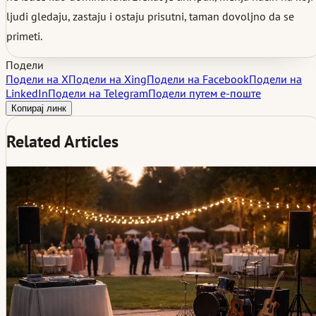
ljudi gledaju, zastaju i ostaju prisutni, taman dovoljno da se
primeti.
Подели
Подели на X
Подели на Xing
Подели на Facebook
Подели на
LinkedIn
Подели на Telegram
Подели путем е-поште
Копирај линк
Related Articles