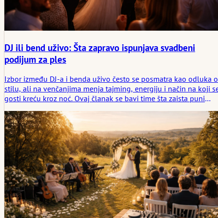
DJ ili bend uživo: Šta zapravo ispunjava svadbeni
podijum za ples
Izbor između DJ-a i benda uživo često se posmatra kao odluka o
stilu, ali na venčanjima menja tajming, energiju i način na koji s
gosti kreću kroz noć. Ovaj članak se bavi time šta zaista puni
podijum za igru, šta gosti zaista žele i zašto se najvažniji muzičk
izbor često dešava pre nego što prva pesma počne.