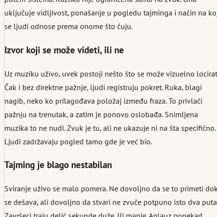
uključuje vidljivost, ponašanje u pogledu tajminga i način na ko
se ljudi odnose prema onome što čuju.
Izvor koji se može videti, ili ne
Uz muziku uživo, uvek postoji nešto što se može vizuelno locirat
Čak i bez direktne pažnje, ljudi registruju pokret. Ruka, blagi
nagib, neko ko prilagođava položaj između fraza. To privlači
pažnju na trenutak, a zatim je ponovo oslobađa. Snimljena
muzika to ne nudi. Zvuk je tu, ali ne ukazuje ni na šta specifično.
Ljudi zadržavaju pogled tamo gde je već bio.
Tajming je blago nestabilan
Sviranje uživo se malo pomera. Ne dovoljno da se to primeti do
se dešava, ali dovoljno da stvari ne zvuče potpuno isto dva puta
Završeci traju delić sekunde duže. Ili manje. Aplauz ponekad