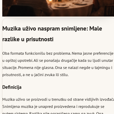
Muzika uživo naspram snimljene: Male
razlike u prisutnosti
Oba formata funkcionišu bez problema. Nema jasne preferencije
u opštoj upotrebi. Ali se ponašaju drugačije kada su ljudi unutar
situacije. Promena nije glasna. Ona se nalazi negde u tajmingu i
prisutnosti, a ne u jačini zvuka ili stilu.
Definicija
Muzika uživo se proizvodi u trenutku od strane vidljivih izvođača
Snimljena muzika je unapred proizvedena i reprodukuje se
putem sistema. Razlika nije ograničena samo na zvuk. Ona