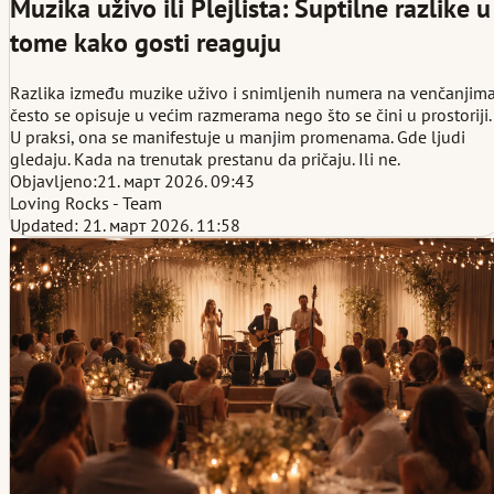
Muzika uživo ili Plejlista: Suptilne razlike u
tome kako gosti reaguju
Razlika između muzike uživo i snimljenih numera na venčanjim
često se opisuje u većim razmerama nego što se čini u prostoriji.
U praksi, ona se manifestuje u manjim promenama. Gde ljudi
gledaju. Kada na trenutak prestanu da pričaju. Ili ne.
Objavljeno:
21. март 2026. 09:43
Loving Rocks - Team
Updated: 21. март 2026. 11:58