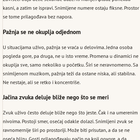
kasni, a zatim se ispravi. Snimljene numere ostaju fiksne. Prostor
se tome prilagođava bez napora.
Pažnja se ne okuplja odjednom
U situacijama uživo, pažnja se vraća u delovima. Jedna osoba
pogleda gore, pa druga, ne u isto vreme. Promena u dinamici ne
okuplja sve, samo nekoliko u početku. Širi se neravnomerno. Sa
snimljenom muzikom, pažnja teži da ostane niska, ali stabilna.
Ne nestaje, ali se retko i koncentriše.
Jačina zvuka deluje bliže nego što se meri
Zvuk uživo često deluje bliže nego što jeste. Čak i na umerenim
nivoima. Postoji smer, osećaj odakle dolazi. Snimljeni zvuk se
ravnomernije širi po prostoriji. Može biti prisutan, a da se ne
oseća blizu. Gosti prilagođavaju način na koji govore, a da