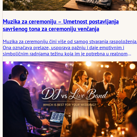
Muzika za ceremoniju – Umetnost postavljanja
savršenog tona za ceremoniju venčanja
Muzika za ceremoniju čini više od samog stvaranja raspoloženja
Ona označava prelaze, usporava pažnju i daje emotivnim i
simboličnim radnjama težinu koja im je potrebna u realnom
vremenu. Ovaj članak nudi praktičan pregled muzike za
ceremonije u različitim okruženjima i zemljama, povezujući
muziku sa dubljim emotivnim značenjem koje nose bračni rituali