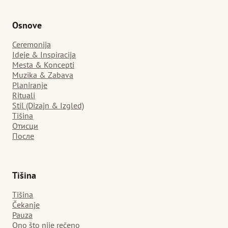
Osnove
Ceremonija
Ideje & Inspiracija
Mesta & Koncepti
Muzika & Zabava
Planiranje
Rituali
Stil (Dizajn & Izgled)
Tišina
Отисци
После
Tišina
Tišina
Čekanje
Pauza
Ono što nije rečeno