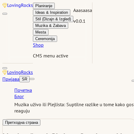
Loving
Rocks
Planiranje
Aaasaasa
Ideas & Inspiration
Stil (Dizajn & Izgled)
v0.0.1
Muzika & Zabava
Mesta
Ceremonija
Shop
CMS menu active
Loving
Rocks
Пријава
SR
Почетна
Блог
Muzika uživo ili Plejlista: Suptilne razlike u tome kako gos
reaguju
Претходна страна