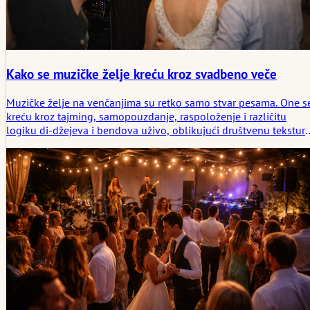
Kako se muzičke želje kreću kroz svadbeno veče
Muzičke želje na venčanjima su retko samo stvar pesama. One s
kreću kroz tajming, samopouzdanje, raspoloženje i različitu
logiku di-džejeva i bendova uživo, oblikujući društvenu tekstur
večeri koliko i sama lista pesama.