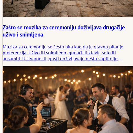
Zašto se muzika za ceremoniju doživljava drugačije
uživo i snimljena
Muzika za ceremoniju se često bira kao da je glavno pitanje
preferencija. Uživo ili snimljeno, gudači ili klavir, solo ili
ansambl. U stvarnosti, gosti doživljavaju nešto suptilnije:
razmere, dah, distancu, tajming i način na koji muzika menja
prostoriju pre ceremonije i nakon što se ritual već dogodio. Ovaj
članak razmatra šta se zaista menja kada je muzika za venčanje
uživo, snimljena, previše izvedena, previše tanka ili baš kako
treba.