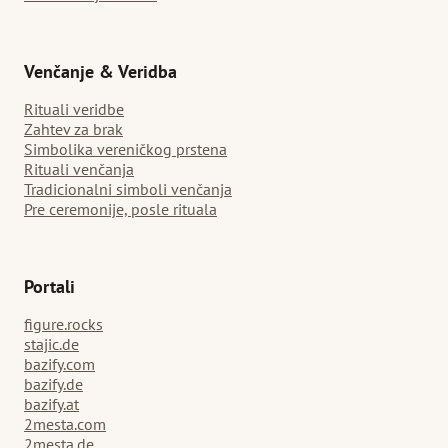
Venčanje & Veridba
Rituali veridbe
Zahtev za brak
Simbolika vereničkog prstena
Rituali venčanja
Tradicionalni simboli venčanja
Pre ceremonije, posle rituala
Portali
figure.rocks
stajic.de
bazify.com
bazify.de
bazify.at
2mesta.com
2mesta.de