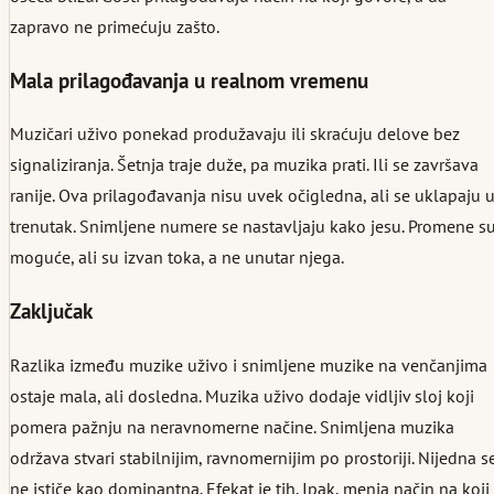
zapravo ne primećuju zašto.
Mala prilagođavanja u realnom vremenu
Muzičari uživo ponekad produžavaju ili skraćuju delove bez
signaliziranja. Šetnja traje duže, pa muzika prati. Ili se završava
ranije. Ova prilagođavanja nisu uvek očigledna, ali se uklapaju 
trenutak. Snimljene numere se nastavljaju kako jesu. Promene s
moguće, ali su izvan toka, a ne unutar njega.
Zaključak
Razlika između muzike uživo i snimljene muzike na venčanjima
ostaje mala, ali dosledna. Muzika uživo dodaje vidljiv sloj koji
pomera pažnju na neravnomerne načine. Snimljena muzika
održava stvari stabilnijim, ravnomernijim po prostoriji. Nijedna s
ne ističe kao dominantna. Efekat je tih. Ipak, menja način na koji