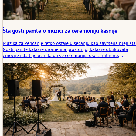
Šta gosti pamte o muzici za ceremoniju kasnije
Muzika za venčanje retko ostaje u sećanju kao savršena plejlista
Gosti pamte kako je promenila prostoriju, kako je oblikovala
emocije i da li je učinila da se ceremonija oseća intimno,
preveliko, lično ili čudno udaljeno. Ovaj članak se bavi time šta
gosti zapravo ponesu od muzike za venčanje i zašto je
pozicioniranje često važnije od same pesme.